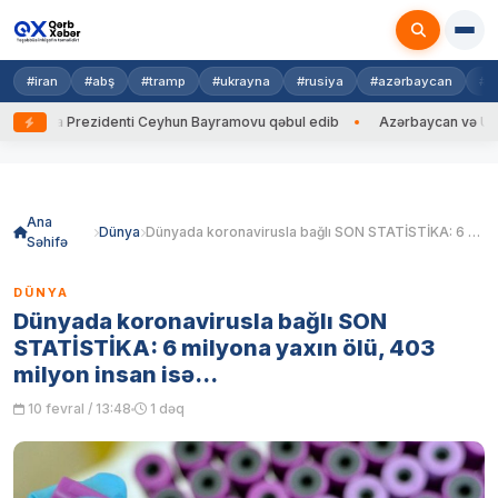
#iran
#abş
#tramp
#ukrayna
#rusiya
#azərbaycan
#h
rayna Prezidenti Ceyhun Bayramovu qəbul edib
Azərbaycan və Ukrayna 
Skip
to
content
Ana
Dünya
Dünyada koronavirusla bağlı SON STATİSTİKA: 6 milyona yaxın ölü, 403 milyon insan isə…
Səhifə
DÜNYA
Dünyada koronavirusla bağlı SON
STATİSTİKA: 6 milyona yaxın ölü, 403
milyon insan isə…
10 fevral / 13:48
1 dəq