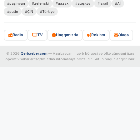
#paşinyan
#zelenski
#qazax
#atəşkəs
#israil
#Aİ
#putin
#ÇİN
#Türkiyə
Radio
TV
Haqqımızda
Reklam
Əlaqə
© 2026
Qerbxeber.com
— Azərbaycanın qərb bölgəsi və ölkə gündəmi üzrə
operativ xəbərlər təqdim edən informasiya portalıdır. Bütün hüquqlar qorunur.