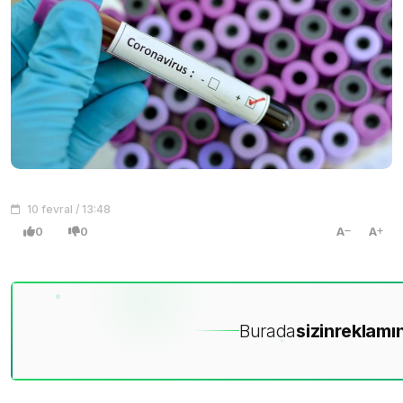
10 fevral / 13:48
0
0
A
A
Burada
sizin
reklamın