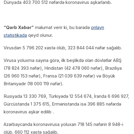
Dünyada 403 700 512 nəfərdə koronavirus aşkarlanıb.
“Qərb Xəbər”
məlumat verir ki, bu barədə
onlayn
statistikada
qeyd olunur.
Virusdan 5 796 202 xəstə ölüb, 323 844 044 nəfər sağalıb.
Virusa yoluxma sayına görə, ilk beşlikdə olan dövlətlər ABŞ
(78 824 393 nəfər), Hindistan (42 478 060 nəfər), Braziliya
(26 960 153 nəfər), Fransa (21 039 639 nəfər) və Böyük
Britaniyadır (18 000 119 nəfər).
Rusiyada 13 330 769, Türkiyədə 12 554 674, İranda 6 696 927,
Gürcüstanda 1 375 615, Ermənistanda isə 396 885 nəfərdə
koronavirus aşkar edilib .
Azərbaycanda koronavirusa yoluxan 718 145 nəfərin 8 948-i
ölüb, 660 112 xəstə sağalıb.