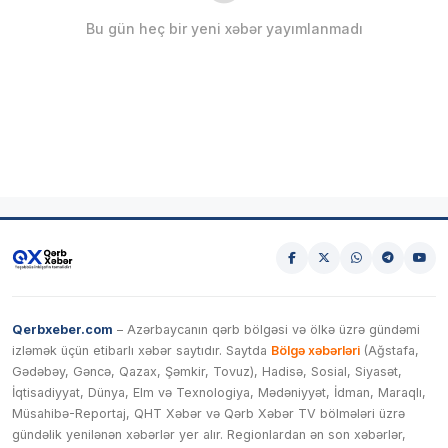
Bu gün heç bir yeni xəbər yayımlanmadı
Qerbxeber.com
– Azərbaycanın qərb bölgəsi və ölkə üzrə gündəmi
izləmək üçün etibarlı xəbər saytıdır. Saytda
Bölgə xəbərləri
(Ağstafa,
Gədəbəy, Gəncə, Qazax, Şəmkir, Tovuz), Hadisə, Sosial, Siyasət,
İqtisadiyyat, Dünya, Elm və Texnologiya, Mədəniyyət, İdman, Maraqlı,
Müsahibə-Reportaj, QHT Xəbər və Qərb Xəbər TV bölmələri üzrə
gündəlik yenilənən xəbərlər yer alır. Regionlardan ən son xəbərlər,