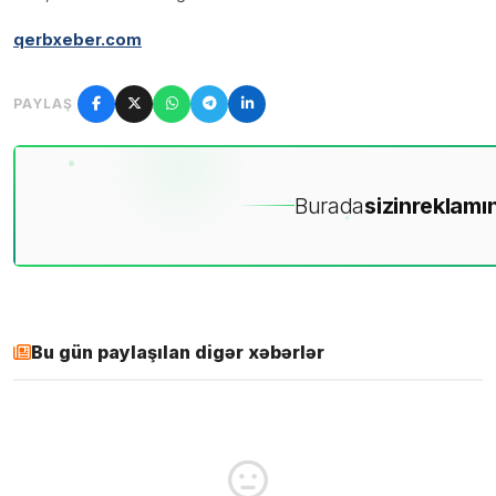
qerbxeber.com
PAYLAŞ
Burada
sizin
reklamın
Bu gün paylaşılan digər xəbərlər