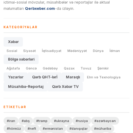
ictimai-sosial mövzular, müsahibələr və reportajlar ilə aktual
məlumatları
Qerbxeber.com
-da izləyin.
KATEQORIYALAR
Xəbər
Sosial
Siyasət
İqtisadiyyat
Mədəniyyət
Dünya
İdman
Bölgə xəbərləri
Ağstafa
Gəncə
Gədəbəy
Qazax
Tovuz
Şəmkir
Yazarlar
Qərb QHT-lərİ
Maraqlı
Elm və Texnologiya
Müsahibə-Reportaj
Qərb Xəbər TV
ETIKETLƏR
#iran
#abş
#tramp
#ukrayna
#rusiya
#azərbaycan
#hörmüz
#neft
#ermənistan
#danışıqlar
#müharibə