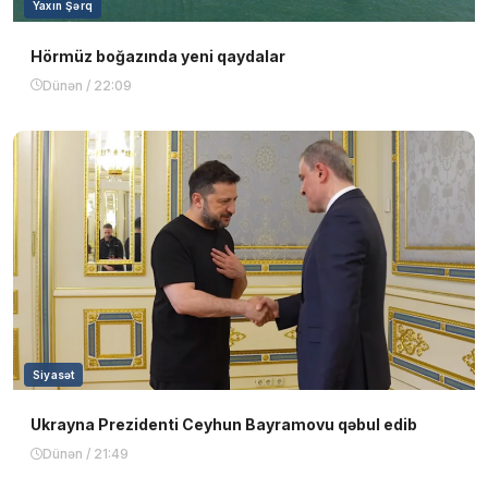
Yaxın Şərq
Hörmüz boğazında yeni qaydalar
Dünən / 22:09
Siyasət
Ukrayna Prezidenti Ceyhun Bayramovu qəbul edib
Dünən / 21:49