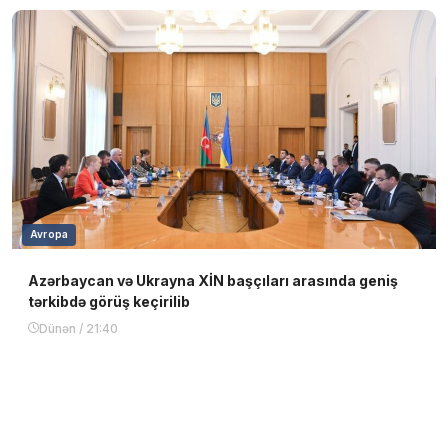
Avropa
Azərbaycan və Ukrayna XİN başçıları arasında geniş
tərkibdə görüş keçirilib
Dünən / 21:40