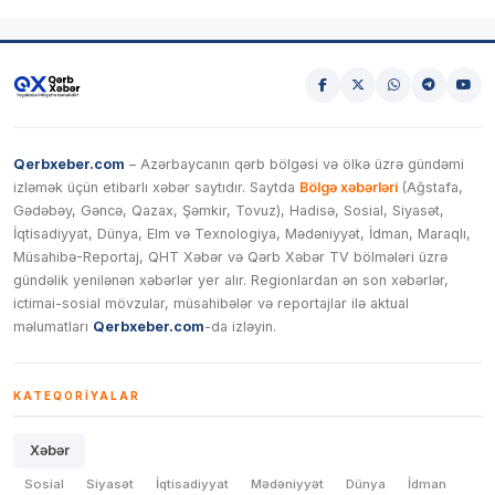
Qerbxeber.com
– Azərbaycanın qərb bölgəsi və ölkə üzrə gündəmi
izləmək üçün etibarlı xəbər saytıdır. Saytda
Bölgə xəbərləri
(Ağstafa,
Gədəbəy, Gəncə, Qazax, Şəmkir, Tovuz), Hadisə, Sosial, Siyasət,
İqtisadiyyat, Dünya, Elm və Texnologiya, Mədəniyyət, İdman, Maraqlı,
Müsahibə-Reportaj, QHT Xəbər və Qərb Xəbər TV bölmələri üzrə
gündəlik yenilənən xəbərlər yer alır. Regionlardan ən son xəbərlər,
ictimai-sosial mövzular, müsahibələr və reportajlar ilə aktual
məlumatları
Qerbxeber.com
-da izləyin.
KATEQORIYALAR
Xəbər
Sosial
Siyasət
İqtisadiyyat
Mədəniyyət
Dünya
İdman