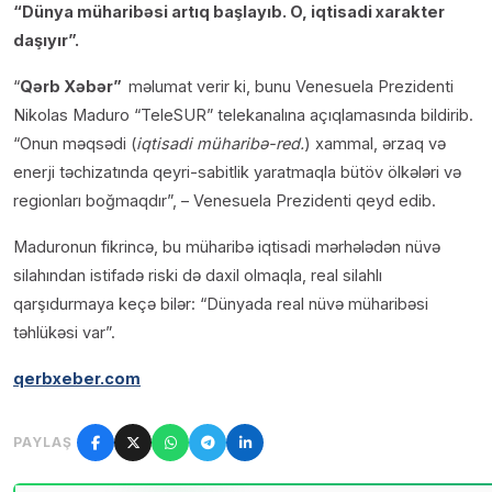
“Dünya müharibəsi artıq başlayıb. O, iqtisadi xarakter
daşıyır”.
“
Qərb Xəbər”
məlumat verir ki, bunu Venesuela Prezidenti
Nikolas Maduro “TeleSUR” telekanalına açıqlamasında bildirib.
“Onun məqsədi (
iqtisadi müharibə-red.
) xammal, ərzaq və
enerji təchizatında qeyri-sabitlik yaratmaqla bütöv ölkələri və
regionları boğmaqdır”, – Venesuela Prezidenti qeyd edib.
Maduronun fikrincə, bu müharibə iqtisadi mərhələdən nüvə
silahından istifadə riski də daxil olmaqla, real silahlı
qarşıdurmaya keçə bilər: “Dünyada real nüvə müharibəsi
təhlükəsi var”.
qerbxeber.com
PAYLAŞ