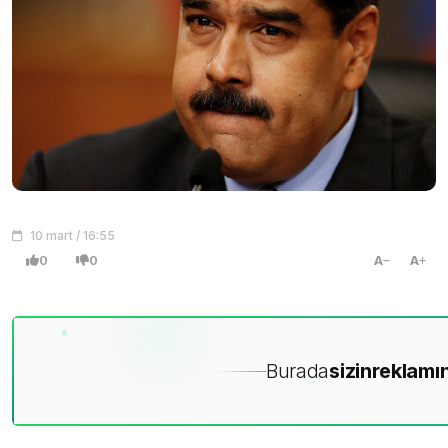
10 mart / 16:55
0
0
A
A
Burada
sizin
reklamın