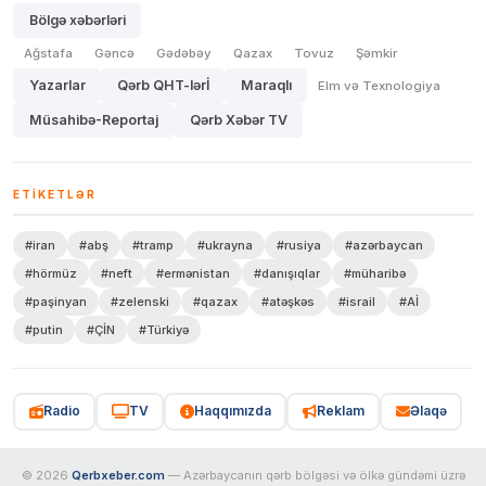
Bölgə xəbərləri
Ağstafa
Gəncə
Gədəbəy
Qazax
Tovuz
Şəmkir
Yazarlar
Qərb QHT-lərİ
Maraqlı
Elm və Texnologiya
Müsahibə-Reportaj
Qərb Xəbər TV
ETIKETLƏR
#iran
#abş
#tramp
#ukrayna
#rusiya
#azərbaycan
#hörmüz
#neft
#ermənistan
#danışıqlar
#müharibə
#paşinyan
#zelenski
#qazax
#atəşkəs
#israil
#Aİ
#putin
#ÇİN
#Türkiyə
Radio
TV
Haqqımızda
Reklam
Əlaqə
© 2026
Qerbxeber.com
— Azərbaycanın qərb bölgəsi və ölkə gündəmi üzrə