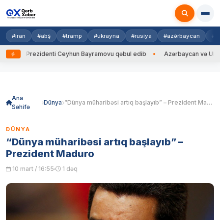
#iran
#abş
#tramp
#ukrayna
#rusiya
#azərbaycan
#h
 Prezidenti Ceyhun Bayramovu qəbul edib
Azərbaycan və Ukrayna XİN b
Skip
to
content
Ana
Dünya
“Dünya müharibəsi artıq başlayıb” – Prezident Maduro
Səhifə
DÜNYA
“Dünya müharibəsi artıq başlayıb” –
Prezident Maduro
10 mart / 16:55
1 dəq