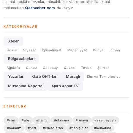
ictimai-sosial mövzular, müsahibələr və reportajlar ilə aktual
məlumatları
Qerbxeber.com
-da izləyin.
KATEQORIYALAR
Xəbər
Sosial
Siyasət
İqtisadiyyat
Mədəniyyət
Dünya
İdman
Bölgə xəbərləri
Ağstafa
Gəncə
Gədəbəy
Qazax
Tovuz
Şəmkir
Yazarlar
Qərb QHT-lərİ
Maraqlı
Elm və Texnologiya
Müsahibə-Reportaj
Qərb Xəbər TV
ETIKETLƏR
#iran
#abş
#tramp
#ukrayna
#rusiya
#azərbaycan
#hörmüz
#neft
#ermənistan
#danışıqlar
#müharibə