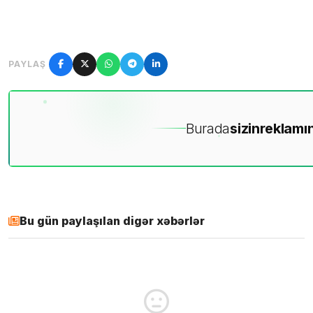
PAYLAŞ
Burada
sizin
reklamın
Bu gün paylaşılan digər xəbərlər