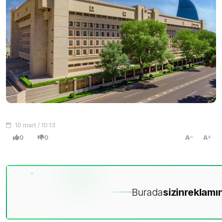
10 mart / 10:13
0
0
A
A
Burada
sizin
reklamın