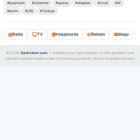
#paşinyan
#zelenski
#qazax
#atəşkəs
#israil
#Aİ
#putin
#ÇİN
#Türkiyə
Radio
TV
Haqqımızda
Reklam
Əlaqə
© 2026
Qerbxeber.com
— Azərbaycanın qərb bölgəsi və ölkə gündəmi üzrə
operativ xəbərlər təqdim edən informasiya portalıdır. Bütün hüquqlar qorunur.