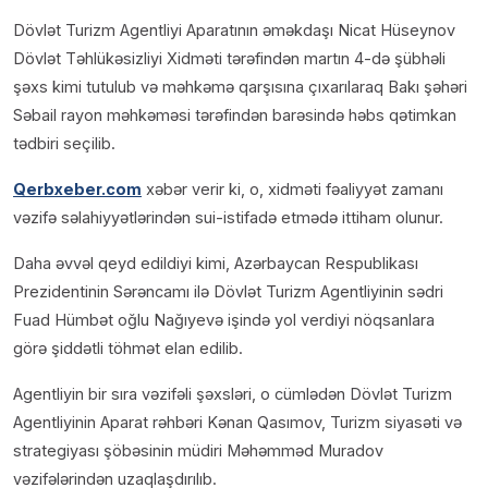
Dövlət Turizm Agentliyi Aparatının əməkdaşı Nicat Hüseynov
Dövlət Təhlükəsizliyi Xidməti tərəfindən martın 4-də şübhəli
şəxs kimi tutulub və məhkəmə qarşısına çıxarılaraq Bakı şəhəri
Səbail rayon məhkəməsi tərəfindən barəsində həbs qətimkan
tədbiri seçilib.
Qerbxeber.com
xəbər verir ki, o, xidməti fəaliyyət zamanı
vəzifə səlahiyyətlərindən sui-istifadə etmədə ittiham olunur.
Daha əvvəl qeyd edildiyi kimi, Azərbaycan Respublikası
Prezidentinin Sərəncamı ilə Dövlət Turizm Agentliyinin sədri
Fuad Hümbət oğlu Nağıyevə işində yol verdiyi nöqsanlara
görə şiddətli töhmət elan edilib.
Agentliyin bir sıra vəzifəli şəxsləri, o cümlədən Dövlət Turizm
Agentliyinin Aparat rəhbəri Kənan Qasımov, Turizm siyasəti və
strategiyası şöbəsinin müdiri Məhəmməd Muradov
vəzifələrindən uzaqlaşdırılıb.