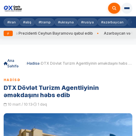
#iran
#abş
#tramp
#ukrayna
#rusiya
#azərbaycan
#h
rayna Prezidenti Ceyhun Bayramovu qəbul edib
Azərbaycan və Ukrayna
Skip
to
content
Ana
Hadisə
DTX Dövlət Turizm Agentliyinin əməkdaşını həbs edib
Səhifə
HADISƏ
DTX Dövlət Turizm Agentliyinin
əməkdaşını həbs edib
10 mart / 10:13
1 dəq