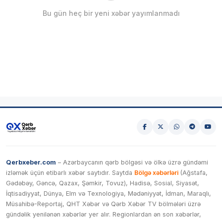
Bu gün heç bir yeni xəbər yayımlanmadı
Qerbxeber.com
– Azərbaycanın qərb bölgəsi və ölkə üzrə gündəmi
izləmək üçün etibarlı xəbər saytıdır. Saytda
Bölgə xəbərləri
(Ağstafa,
Gədəbəy, Gəncə, Qazax, Şəmkir, Tovuz), Hadisə, Sosial, Siyasət,
İqtisadiyyat, Dünya, Elm və Texnologiya, Mədəniyyət, İdman, Maraqlı,
Müsahibə-Reportaj, QHT Xəbər və Qərb Xəbər TV bölmələri üzrə
gündəlik yenilənən xəbərlər yer alır. Regionlardan ən son xəbərlər,