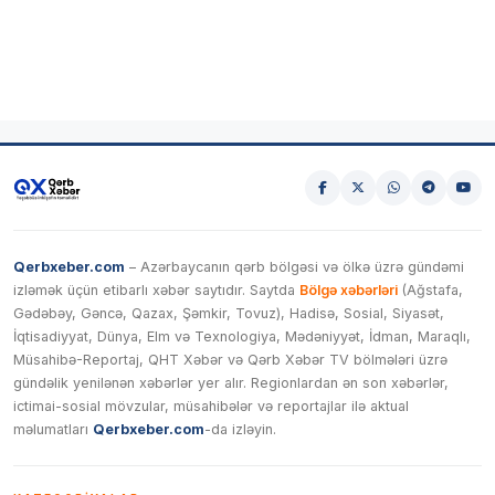
Qerbxeber.com
– Azərbaycanın qərb bölgəsi və ölkə üzrə gündəmi
izləmək üçün etibarlı xəbər saytıdır. Saytda
Bölgə xəbərləri
(Ağstafa,
Gədəbəy, Gəncə, Qazax, Şəmkir, Tovuz), Hadisə, Sosial, Siyasət,
İqtisadiyyat, Dünya, Elm və Texnologiya, Mədəniyyət, İdman, Maraqlı,
Müsahibə-Reportaj, QHT Xəbər və Qərb Xəbər TV bölmələri üzrə
gündəlik yenilənən xəbərlər yer alır. Regionlardan ən son xəbərlər,
ictimai-sosial mövzular, müsahibələr və reportajlar ilə aktual
məlumatları
Qerbxeber.com
-da izləyin.