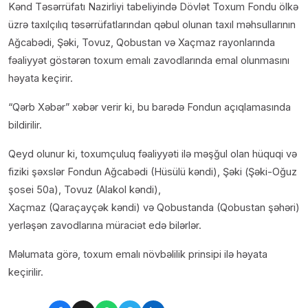
Kənd Təsərrüfatı Nazirliyi tabeliyində Dövlət Toxum Fondu ölkə
üzrə taxılçılıq təsərrüfatlarından qəbul olunan taxıl məhsullarının
Ağcabədi, Şəki, Tovuz, Qobustan və Xaçmaz rayonlarında
fəaliyyət göstərən toxum emalı zavodlarında emal olunmasını
həyata keçirir.
“Qərb Xəbər” xəbər verir ki, bu barədə Fondun açıqlamasında
bildirilir.
Qeyd olunur ki, toxumçuluq fəaliyyəti ilə məşğul olan hüquqi və
fiziki şəxslər Fondun Ağcabədi (Hüsülü kəndi), Şəki (Şəki-Oğuz
şosei 50a), Tovuz (Alakol kəndi),
Xaçmaz (Qaraçayçək kəndi) və Qobustanda (Qobustan şəhəri)
yerləşən zavodlarına müraciət edə bilərlər.
Məlumata görə, toxum emalı növbəlilik prinsipi ilə həyata
keçirilir.