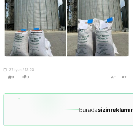
27 iyun / 13:20
0
0
A
A
Burada
sizin
reklamın