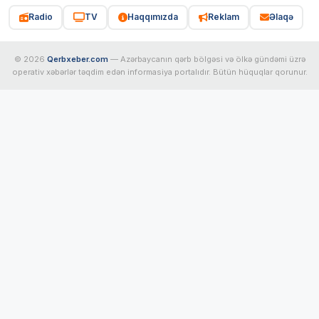
Radio
TV
Haqqımızda
Reklam
Əlaqə
© 2026
Qerbxeber.com
— Azərbaycanın qərb bölgəsi və ölkə gündəmi üzrə
operativ xəbərlər təqdim edən informasiya portalıdır. Bütün hüquqlar qorunur.