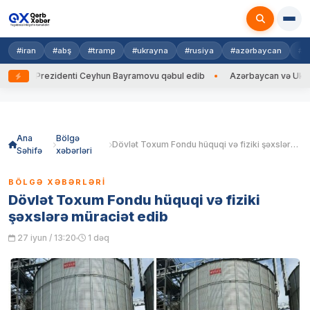
#iran
#abş
#tramp
#ukrayna
#rusiya
#azərbaycan
#h
yna Prezidenti Ceyhun Bayramovu qəbul edib
Azərbaycan və Ukrayna Xİ
Skip
to
content
Ana
Bölgə
Dövlət Toxum Fondu hüquqi və fiziki şəxslərə müraciət edib
Səhifə
xəbərləri
BÖLGƏ XƏBƏRLƏRI
Dövlət Toxum Fondu hüquqi və fiziki
şəxslərə müraciət edib
27 iyun / 13:20
1 dəq