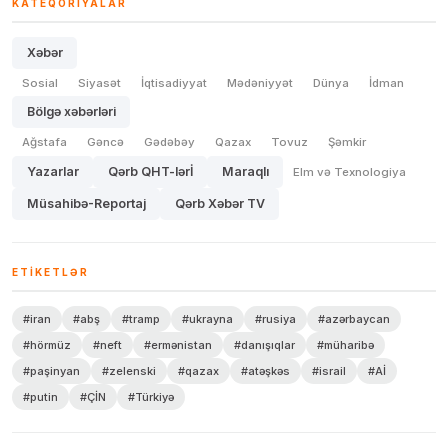
KATEQORIYALAR
Xəbər
Sosial
Siyasət
İqtisadiyyat
Mədəniyyət
Dünya
İdman
Bölgə xəbərləri
Ağstafa
Gəncə
Gədəbəy
Qazax
Tovuz
Şəmkir
Yazarlar
Qərb QHT-lərİ
Maraqlı
Elm və Texnologiya
Müsahibə-Reportaj
Qərb Xəbər TV
ETIKETLƏR
#iran
#abş
#tramp
#ukrayna
#rusiya
#azərbaycan
#hörmüz
#neft
#ermənistan
#danışıqlar
#müharibə
#paşinyan
#zelenski
#qazax
#atəşkəs
#israil
#Aİ
#putin
#ÇİN
#Türkiyə