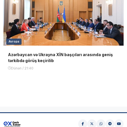
Avropa
Azərbaycan və Ukrayna XİN başçıları arasında geniş
tərkibdə görüş keçirilib
Dünən / 21:40