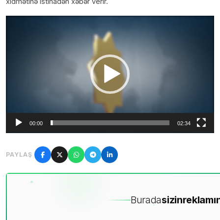
xidmətinə istinadən xəbər verir.
Video
Oynadıcı
00:00
02:34
PAYLAŞ
Burada
sizin
reklamın