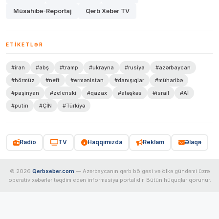
Müsahibə-Reportaj
Qərb Xəbər TV
ETIKETLƏR
#iran
#abş
#tramp
#ukrayna
#rusiya
#azərbaycan
#hörmüz
#neft
#ermənistan
#danışıqlar
#müharibə
#paşinyan
#zelenski
#qazax
#atəşkəs
#israil
#Aİ
#putin
#ÇİN
#Türkiyə
Radio
TV
Haqqımızda
Reklam
Əlaqə
© 2026
Qerbxeber.com
— Azərbaycanın qərb bölgəsi və ölkə gündəmi üzrə
operativ xəbərlər təqdim edən informasiya portalıdır. Bütün hüquqlar qorunur.