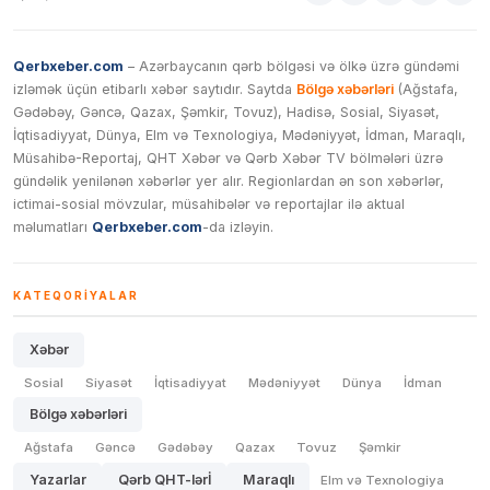
Qerbxeber.com
– Azərbaycanın qərb bölgəsi və ölkə üzrə gündəmi
izləmək üçün etibarlı xəbər saytıdır. Saytda
Bölgə xəbərləri
(Ağstafa,
Gədəbəy, Gəncə, Qazax, Şəmkir, Tovuz), Hadisə, Sosial, Siyasət,
İqtisadiyyat, Dünya, Elm və Texnologiya, Mədəniyyət, İdman, Maraqlı,
Müsahibə-Reportaj, QHT Xəbər və Qərb Xəbər TV bölmələri üzrə
gündəlik yenilənən xəbərlər yer alır. Regionlardan ən son xəbərlər,
ictimai-sosial mövzular, müsahibələr və reportajlar ilə aktual
məlumatları
Qerbxeber.com
-da izləyin.
KATEQORIYALAR
Xəbər
Sosial
Siyasət
İqtisadiyyat
Mədəniyyət
Dünya
İdman
Bölgə xəbərləri
Ağstafa
Gəncə
Gədəbəy
Qazax
Tovuz
Şəmkir
Yazarlar
Qərb QHT-lərİ
Maraqlı
Elm və Texnologiya