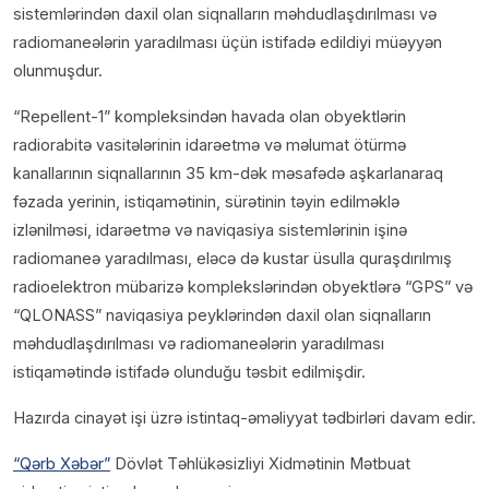
sistemlərindən daxil olan siqnalların məhdudlaşdırılması və
radiomaneələrin yaradılması üçün istifadə edildiyi müəyyən
olunmuşdur.
“Repellent-1” kompleksindən havada olan obyektlərin
radiorabitə vasitələrinin idarəetmə və məlumat ötürmə
kanallarının siqnallarının 35 km-dək məsafədə aşkarlanaraq
fəzada yerinin, istiqamətinin, sürətinin təyin edilməklə
izlənilməsi, idarəetmə və naviqasiya sistemlərinin işinə
radiomaneə yaradılması, eləcə də kustar üsulla quraşdırılmış
radioelektron mübarizə komplekslərindən obyektlərə “GPS” və
“QLONASS” naviqasiya peyklərindən daxil olan siqnalların
məhdudlaşdırılması və radiomaneələrin yaradılması
istiqamətində istifadə olunduğu təsbit edilmişdir.
Hazırda cinayət işi üzrə istintaq-əməliyyat tədbirləri davam edir.
“Qərb Xəbər”
Dövlət Təhlükəsizliyi Xidmətinin Mətbuat