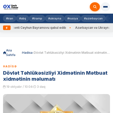
#iran
#abş
#tramp
#ukrayna
#rusiya
#azərbaycan
#h
denti Ceyhun Bayramovu qəbul edib
Azərbaycan və Ukrayna XİN başçılar
Skip
to
content
Ana
Hadisə
Dövlət Təhlükəsizliyi Xidmətinin Mətbuat xidmətinin məlumatı
Səhifə
HADISƏ
Dövlət Təhlükəsizliyi Xidmətinin Mətbuat
xidmətinin məlumatı
19 oktyabr / 10:04
3 dəq