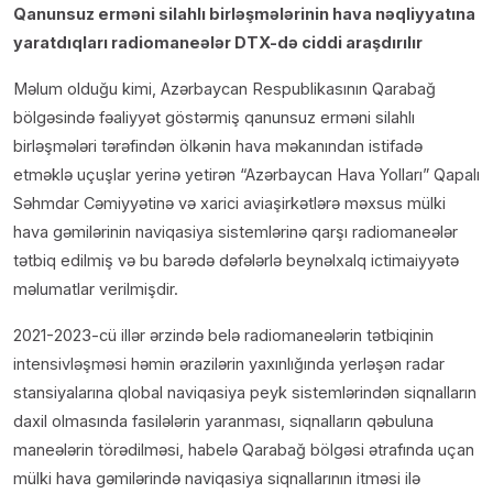
Qanunsuz erməni silahlı birləşmələrinin hava nəqliyyatına
yaratdıqları radiomaneələr DTX-də ciddi araşdırılır
Məlum olduğu kimi, Azərbaycan Respublikasının Qarabağ
bölgəsində fəaliyyət göstərmiş qanunsuz erməni silahlı
birləşmələri tərəfindən ölkənin hava məkanından istifadə
etməklə uçuşlar yerinə yetirən “Azərbaycan Hava Yolları” Qapalı
Səhmdar Cəmiyyətinə və xarici aviaşirkətlərə məxsus mülki
hava gəmilərinin naviqasiya sistemlərinə qarşı radiomaneələr
tətbiq edilmiş və bu barədə dəfələrlə beynəlxalq ictimaiyyətə
məlumatlar verilmişdir.
2021-2023-cü illər ərzində belə radiomaneələrin tətbiqinin
intensivləşməsi həmin ərazilərin yaxınlığında yerləşən radar
stansiyalarına qlobal naviqasiya peyk sistemlərindən siqnalların
daxil olmasında fasilələrin yaranması, siqnalların qəbuluna
maneələrin törədilməsi, habelə Qarabağ bölgəsi ətrafında uçan
mülki hava gəmilərində naviqasiya siqnallarının itməsi ilə