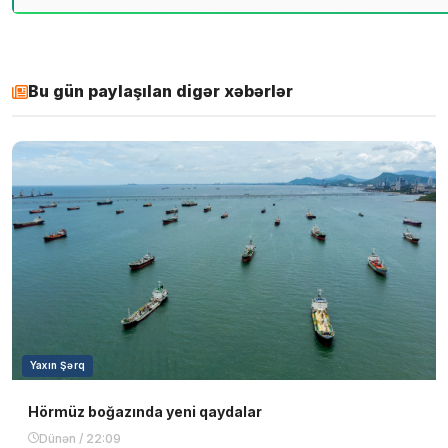
Bu gün paylaşılan digər xəbərlər
Yaxın Şərq
Hörmüz boğazında yeni qaydalar
Dünən / 22:09