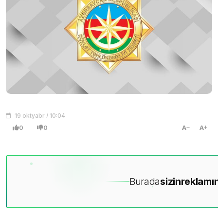
19 oktyabr / 10:04
0
0
A
A
Burada
sizin
reklamın