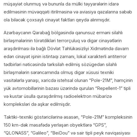
müşayiət olunmuş və bununla da mülki təyyarələrin idarə
edilməsinin müvəqqəti itirilməsinə və aviasiya qəzalarına səbəb
ola biləcək çoxsaylı cinayət faktları qeydə alınmışdır.
Azərbaycanın Qarabağ bölgəsində qanunsuz erməni silahlı
birləşmələrinin törətdikləri terrorçuluq və digər cinayətlərin
araşdırılması ilə bağlı Dövlət Təhlükəsizliyi Xidmətində davam
edən cinayət işinin istintaqı zamanı, lokal xarakterli antiterror
tədbirləri nəticəsində tərksilah edilmiş sözügedən silahlı
birləşmələrin sərəncamında olmuş digər xüsusi texniki
vasitələrlə yanaşı, xaricdə istehsal olunan “Роlе-21M”, həmçinin
yük avtomobillərinin bazası üzərində qurulan “Repellent-1” tipli
və kustar üsulla quraşdırılmış radioelektron mübarizə
kompleksləri də aşkar edilmişdir.
Taktiki-texniki göstəricilərinə əsasən, “Pole-21M” kompleksinin
150 km-dək məsafədə yerləşən obyektlərə “GPS”,
“QLONASS”, “Galileo”, “BeiDou” və sair tipli peyk naviqasiyası