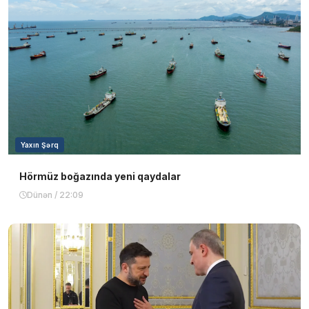
Yaxın Şərq
Hörmüz boğazında yeni qaydalar
Dünən / 22:09