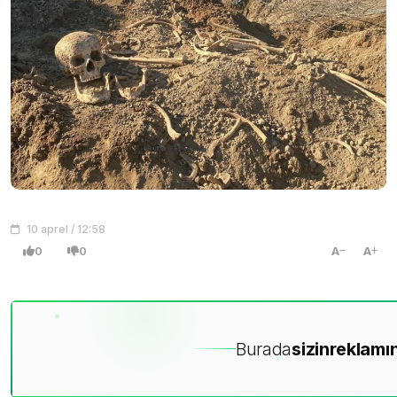
10 aprel / 12:58
0
0
A
A
Burada
sizin
reklamın