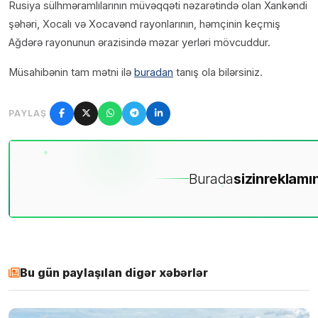
Rusiya sülhməramlılarının müvəqqəti nəzarətində olan Xankəndi
şəhəri, Xocalı və Xocavənd rayonlarının, həmçinin keçmiş
Ağdərə rayonunun ərazisində məzar yerləri mövcuddur.
Müsahibənin tam mətni ilə
buradan
tanış ola bilərsiniz.
PAYLAŞ
Burada
sizin
reklamın
Bu gün paylaşılan digər xəbərlər