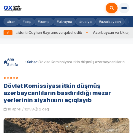
#iran
#abş
#tramp
#ukrayna
#rusiya
#azərbaycan
#h
ezidenti Ceyhun Bayramovu qəbul edib
Azərbaycan və Ukrayna XİN başç
Skip
to
content
Ana
Xəbər
Dövlət Komissiyası itkin düşmüş azərbaycanlıların basdırıldığı məzar yerlərinin siyahısını açıqlayıb
Səhifə
XƏBƏR
Dövlət Komissiyası itkin düşmüş
azərbaycanlıların basdırıldığı məzar
yerlərinin siyahısını açıqlayıb
10 aprel / 12:58
2 dəq