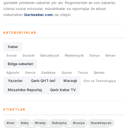
gündəlik yenilənən xəbərlər yer alır. Regionlardan ən son xəbərlər,
ictimai-sosial mövzular, müsahibələr və reportajlar ilə aktual
məlumatları
Qerbxeber.com
-da izləyin.
KATEQORIYALAR
Xəbər
Sosial
Siyasət
İqtisadiyyat
Mədəniyyət
Dünya
İdman
Bölgə xəbərləri
Ağstafa
Gəncə
Gədəbəy
Qazax
Tovuz
Şəmkir
Yazarlar
Qərb QHT-lərİ
Maraqlı
Elm və Texnologiya
Müsahibə-Reportaj
Qərb Xəbər TV
ETIKETLƏR
#iran
#abş
#tramp
#ukrayna
#rusiya
#azərbaycan