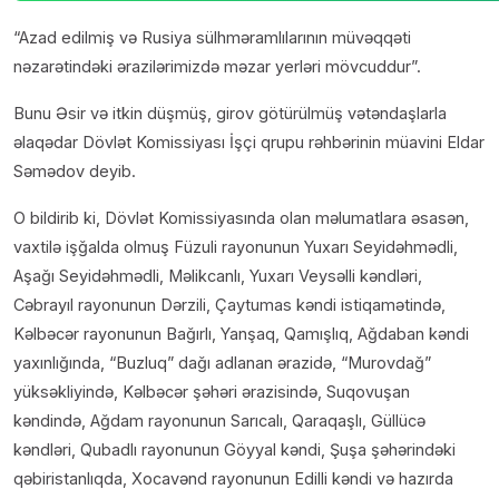
“Azad edilmiş və Rusiya sülhməramlılarının müvəqqəti
nəzarətindəki ərazilərimizdə məzar yerləri mövcuddur”.
Bunu Əsir və itkin düşmüş, girov götürülmüş vətəndaşlarla
əlaqədar Dövlət Komissiyası İşçi qrupu rəhbərinin müavini Eldar
Səmədov deyib.
O bildirib ki, Dövlət Komissiyasında olan məlumatlara əsasən,
vaxtilə işğalda olmuş Füzuli rayonunun Yuxarı Seyidəhmədli,
Aşağı Seyidəhmədli, Məlikcanlı, Yuxarı Veysəlli kəndləri,
Cəbrayıl rayonunun Dərzili, Çaytumas kəndi istiqamətində,
Kəlbəcər rayonunun Bağırlı, Yanşaq, Qamışlıq, Ağdaban kəndi
yaxınlığında, “Buzluq” dağı adlanan ərazidə, “Murovdağ”
yüksəkliyində, Kəlbəcər şəhəri ərazisində, Suqovuşan
kəndində, Ağdam rayonunun Sarıcalı, Qaraqaşlı, Güllücə
kəndləri, Qubadlı rayonunun Göyyal kəndi, Şuşa şəhərindəki
qəbiristanlıqda, Xocavənd rayonunun Edilli kəndi və hazırda