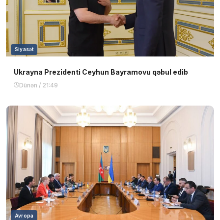
Siyasət
Ukrayna Prezidenti Ceyhun Bayramovu qəbul edib
Dünən / 21:49
Avropa