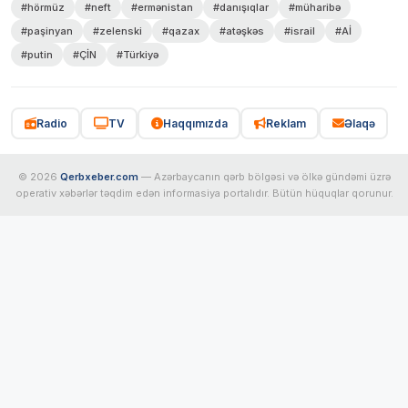
#hörmüz
#neft
#ermənistan
#danışıqlar
#müharibə
#paşinyan
#zelenski
#qazax
#atəşkəs
#israil
#Aİ
#putin
#ÇİN
#Türkiyə
Radio
TV
Haqqımızda
Reklam
Əlaqə
© 2026
Qerbxeber.com
— Azərbaycanın qərb bölgəsi və ölkə gündəmi üzrə
operativ xəbərlər təqdim edən informasiya portalıdır. Bütün hüquqlar qorunur.