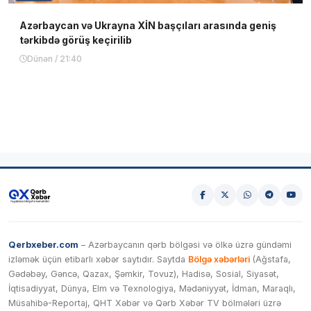
Azərbaycan və Ukrayna XİN başçıları arasında geniş
tərkibdə görüş keçirilib
Dünən / 21:40
Qerbxeber.com
– Azərbaycanın qərb bölgəsi və ölkə üzrə gündəmi
izləmək üçün etibarlı xəbər saytıdır. Saytda
Bölgə xəbərləri
(Ağstafa,
Gədəbəy, Gəncə, Qazax, Şəmkir, Tovuz), Hadisə, Sosial, Siyasət,
İqtisadiyyat, Dünya, Elm və Texnologiya, Mədəniyyət, İdman, Maraqlı,
Müsahibə-Reportaj, QHT Xəbər və Qərb Xəbər TV bölmələri üzrə