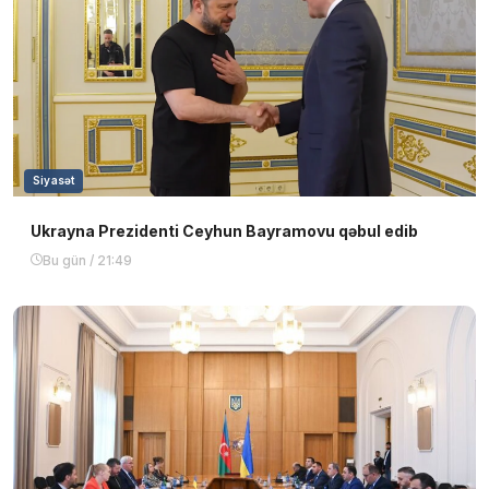
Siyasət
Ukrayna Prezidenti Ceyhun Bayramovu qəbul edib
Bu gün / 21:49