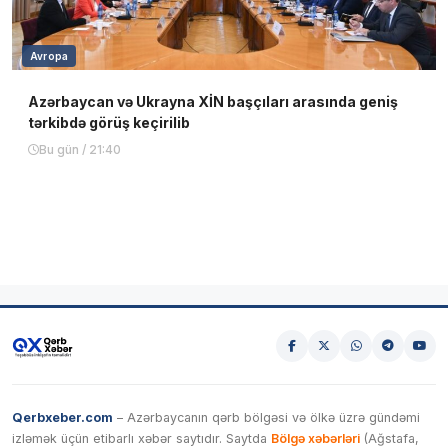
Avropa
Azərbaycan və Ukrayna XİN başçıları arasında geniş
tərkibdə görüş keçirilib
Bu gün / 21:40
Qerbxeber.com
– Azərbaycanın qərb bölgəsi və ölkə üzrə gündəmi
izləmək üçün etibarlı xəbər saytıdır. Saytda
Bölgə xəbərləri
(Ağstafa,