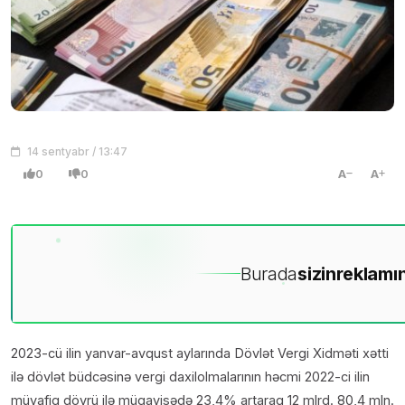
14 sentyabr / 13:47
0
0
A
A
Burada
sizin
reklamın
2023-cü ilin yanvar-avqust aylarında Dövlət Vergi Xidməti xətti
ilə dövlət büdcəsinə vergi daxilolmalarının həcmi 2022-ci ilin
müvafiq dövrü ilə müqayisədə 23,4% artaraq 12 mlrd. 80,4 mln.