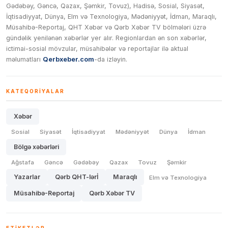
Gədəbəy, Gəncə, Qazax, Şəmkir, Tovuz), Hadisə, Sosial, Siyasət,
İqtisadiyyat, Dünya, Elm və Texnologiya, Mədəniyyət, İdman, Maraqlı,
Müsahibə-Reportaj, QHT Xəbər və Qərb Xəbər TV bölmələri üzrə
gündəlik yenilənən xəbərlər yer alır. Regionlardan ən son xəbərlər,
ictimai-sosial mövzular, müsahibələr və reportajlar ilə aktual
məlumatları
Qerbxeber.com
-da izləyin.
KATEQORIYALAR
Xəbər
Sosial
Siyasət
İqtisadiyyat
Mədəniyyət
Dünya
İdman
Bölgə xəbərləri
Ağstafa
Gəncə
Gədəbəy
Qazax
Tovuz
Şəmkir
Yazarlar
Qərb QHT-lərİ
Maraqlı
Elm və Texnologiya
Müsahibə-Reportaj
Qərb Xəbər TV