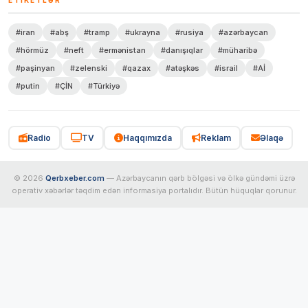
ETIKETLƏR
#iran
#abş
#tramp
#ukrayna
#rusiya
#azərbaycan
#hörmüz
#neft
#ermənistan
#danışıqlar
#müharibə
#paşinyan
#zelenski
#qazax
#atəşkəs
#israil
#Aİ
#putin
#ÇİN
#Türkiyə
Radio
TV
Haqqımızda
Reklam
Əlaqə
© 2026
Qerbxeber.com
— Azərbaycanın qərb bölgəsi və ölkə gündəmi üzrə
operativ xəbərlər təqdim edən informasiya portalıdır. Bütün hüquqlar qorunur.