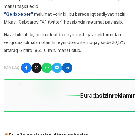
manat təşkil edib.
“Qərb xəbər”
məlumat verir ki, bu barədə iqtisadiyyat naziri
Mikayıl Cabbarov “X” (tvitter) hesabında məlumat paylaşıb.
Nazir bildirib ki, bu müddətdə qeyri-neft-qaz sektorundan
vergi daxilolmaları ötən ilin eyni dövrü ilə müqayisədə 20,5%
artaraq 6 mlrd. 865,6 mln. manat olub.
PAYLAŞ
Burada
sizin
reklamın