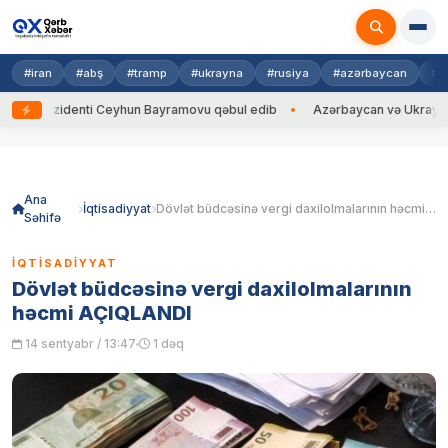
#iran
#abş
#tramp
#ukrayna
#rusiya
#azərbaycan
#h
rezidenti Ceyhun Bayramovu qəbul edib
Azərbaycan və Ukrayna XİN başç
Skip
to
content
Ana
İqtisadiyyat
Dövlət büdcəsinə vergi daxilolmalarının həcmi AÇIQLANDI
Səhifə
İQTISADIYYAT
Dövlət büdcəsinə vergi daxilolmalarının
həcmi AÇIQLANDI
14 sentyabr / 13:47
1 dəq