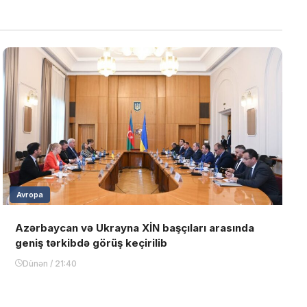
Avropa
Azərbaycan və Ukrayna XİN başçıları arasında
geniş tərkibdə görüş keçirilib
Dünən / 21:40