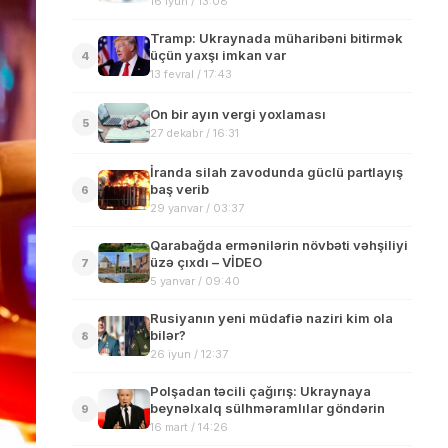
16 iyun / 13:08
Tramp: Ukraynada müharibəni bitirmək
üçün yaxşı imkan var
4
13 fevral / 17:43
On bir ayın vergi yoxlaması
5
27 dekabr / 16:31
İranda silah zavodunda güclü partlayış
baş verib
6
29 yanvar / 03:37
Qarabağda ermənilərin növbəti vəhşiliyi
üzə çıxdı – VİDEO
7
5 yanvar / 09:40
Rusiyanın yeni müdafiə naziri kim ola
bilər?
8
26 iyun / 12:37
Polşadan təcili çağırış: Ukraynaya
beynəlxalq sülhməramlılar göndərin
9
16 mart / 14:26