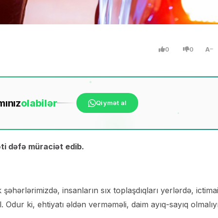
0
0
A
mınız
ola
bilər
Qiymət al
əti dəfə müraciət edib.
hərlərimizdə, insanların sıx toplaşdıqları yerlərdə, ictima
il. Odur ki, ehtiyatı əldən verməməli, daim ayıq-sayıq olmalıyı