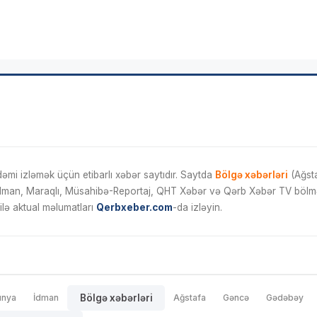
mi izləmək üçün etibarlı xəbər saytıdır. Saytda
Bölgə xəbərləri
(Ağsta
İdman, Maraqlı, Müsahibə-Reportaj, QHT Xəbər və Qərb Xəbər TV bölmələ
ilə aktual məlumatları
Qerbxeber.com
-da izləyin.
ünya
İdman
Bölgə xəbərləri
Ağstafa
Gəncə
Gədəbəy