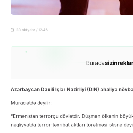
28 oktyabr / 12:46
Burada
sizin
rekla
Azərbaycan Daxili İşlər Nazirliyi (DİN) əhaliyə növb
Müraciətdə deyilir:
“Ermənistan terrorçu dövlətdir. Düşmən ölkənin böyük şə
nəqliyyatda terror-təxribat aktları törətməsi istisna dey