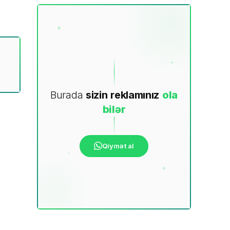
Burada
sizin
reklamınız
ola
bilər
Qiymət al