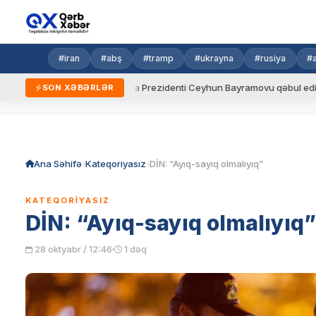
#iran
#abş
#tramp
#ukrayna
#rusiya
#
dalar
Ukrayna Prezidenti Ceyhun Bayramovu qəbul edib
A
SON XƏBƏRLƏR
Skip
to
content
Ana Səhifə
Kateqoriyasız
DİN: “Ayıq-sayıq olmalıyıq”
KATEQORIYASIZ
DİN: “Ayıq-sayıq olmalıyıq”
28 oktyabr / 12:46
1 dəq