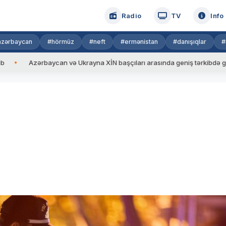
Radio
TV
Info
azərbaycan
#hörmüz
#neft
#ermənistan
#danışıqlar
#
zərbaycan və Ukrayna XİN başçıları arasında geniş tərkibdə görüş keçiril