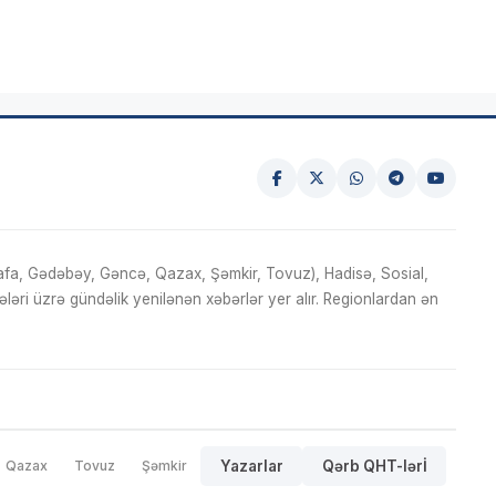
fa, Gədəbəy, Gəncə, Qazax, Şəmkir, Tovuz), Hadisə, Sosial,
ri üzrə gündəlik yenilənən xəbərlər yer alır. Regionlardan ən
Qazax
Tovuz
Şəmkir
Yazarlar
Qərb QHT-lərİ