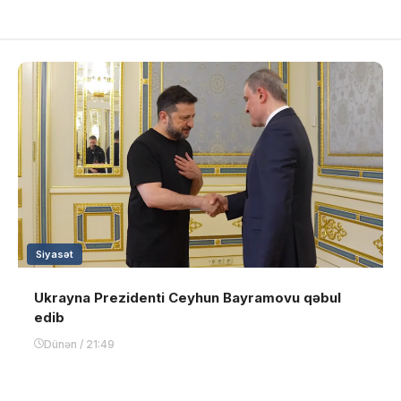
Siyasət
Ukrayna Prezidenti Ceyhun Bayramovu qəbul
edib
Dünən / 21:49