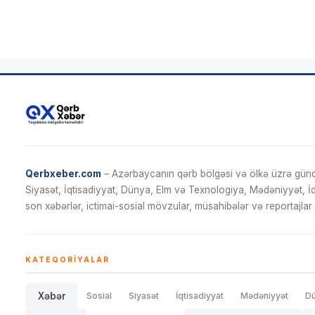
Qerbxeber.com
– Azərbaycanın qərb bölgəsi və ölkə üzrə gündə
Siyasət, İqtisadiyyat, Dünya, Elm və Texnologiya, Mədəniyyət, 
son xəbərlər, ictimai-sosial mövzular, müsahibələr və reportajlar 
KATEQORIYALAR
Xəbər
Sosial
Siyasət
İqtisadiyyat
Mədəniyyət
D