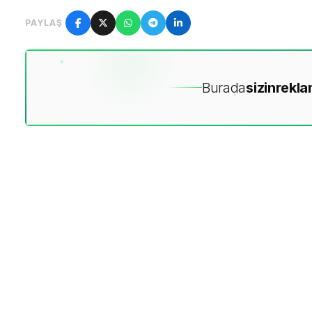
PAYLAŞ
Burada
sizin
rekla