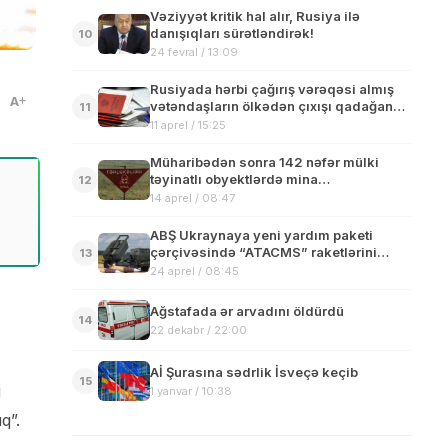
Vəziyyət kritik hal alır, Rusiya ilə
danışıqları sürətləndirək!
10
24 fevral / 13:09
Rusiyada hərbi çağırış vərəqəsi almış
A
vətəndaşların ölkədən çıxışı qadağan
11
edilir
11 aprel / 15:25
Müharibədən sonra 142 nəfər mülki
təyinatlı obyektlərdə mina
12
partlayışından həlak olub və yaralanıb
14 aprel / 08:47
ABŞ Ukraynaya yeni yardım paketi
çərçivəsində “ATACMS” raketlərini
13
göndərəcək
24 aprel / 08:45
Ağstafada ər arvadını öldürdü
14
22 dekabr / 22:00
Aİ Şurasına sədrlik İsveçə keçib
15
i
1 yanvar / 10:38
q”.