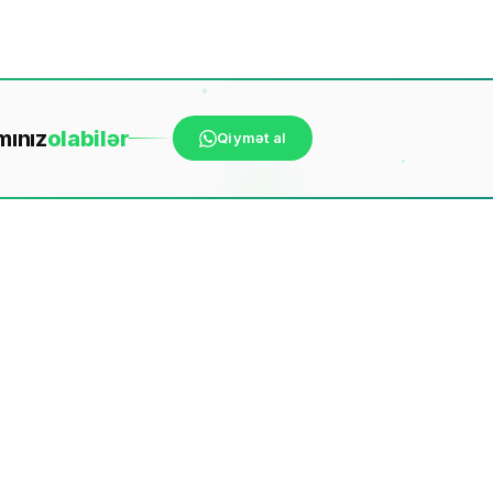
mınız
ola
bilər
Qiymət al