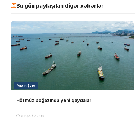
Bu gün paylaşılan digər xəbərlər
Yaxın Şərq
Hörmüz boğazında yeni qaydalar
Dünən / 22:09