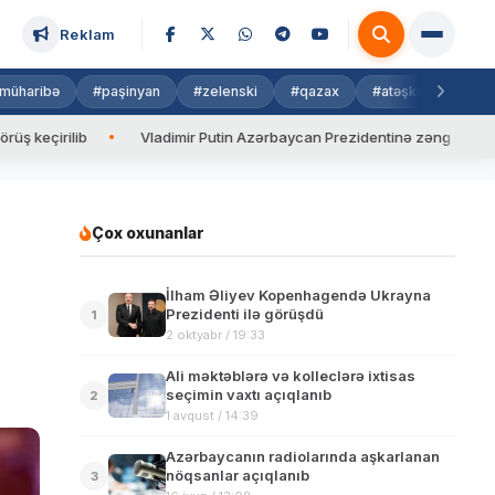
Reklam
müharibə
#paşinyan
#zelenski
#qazax
#atəşkəs
#isra
ib
Vladimir Putin Azərbaycan Prezidentinə zəng edib
Valy
Çox oxunanlar
İlham Əliyev Kopenhagendə Ukrayna
Prezidenti ilə görüşdü
1
2 oktyabr / 19:33
Ali məktəblərə və kolleclərə ixtisas
seçimin vaxtı açıqlanıb
2
1 avqust / 14:39
Azərbaycanın radiolarında aşkarlanan
nöqsanlar açıqlanıb
3