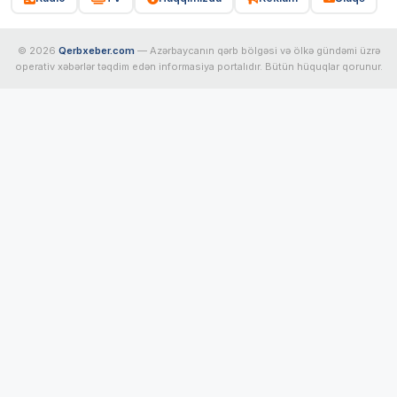
© 2026
Qerbxeber.com
— Azərbaycanın qərb bölgəsi və ölkə gündəmi üzrə
operativ xəbərlər təqdim edən informasiya portalıdır. Bütün hüquqlar qorunur.