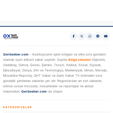
Qerbxeber.com
– Azərbaycanın qərb bölgəsi və ölkə üzrə gündəmi
izləmək üçün etibarlı xəbər saytıdır. Saytda
Bölgə xəbərləri
(Ağstafa,
Gədəbəy, Gəncə, Qazax, Şəmkir, Tovuz), Hadisə, Sosial, Siyasət,
İqtisadiyyat, Dünya, Elm və Texnologiya, Mədəniyyət, İdman, Maraqlı,
Müsahibə-Reportaj, QHT Xəbər və Qərb Xəbər TV bölmələri üzrə
gündəlik yenilənən xəbərlər yer alır. Regionlardan ən son xəbərlər,
ictimai-sosial mövzular, müsahibələr və reportajlar ilə aktual
məlumatları
Qerbxeber.com
-da izləyin.
KATEQORIYALAR