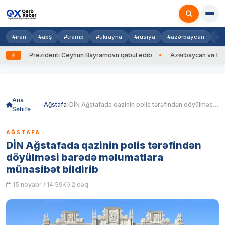
#iran
#abş
#tramp
#ukrayna
#rusiya
#azərbaycan
#h
ayna Prezidenti Ceyhun Bayramovu qəbul edib
Azərbaycan və Ukrayna 
Skip
to
content
Ana
Ağstafa
DİN Ağstafada qazinin polis tərəfindən döyülməsi barədə məlumatlara münasibət bildirib
Səhifə
AĞSTAFA
DİN Ağstafada qazinin polis tərəfindən
döyülməsi barədə məlumatlara
münasibət bildirib
15 noyabr / 14:59
2 dəq