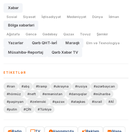
Xəbər
Sosial
Siyasət
İqtisadiyyat
Mədəniyyət
Dünya
İdman
Bölgə xəbərləri
Ağstafa
Gəncə
Gədəbəy
Qazax
Tovuz
Şəmkir
Yazarlar
Qərb QHT-lərİ
Maraqlı
Elm və Texnologiya
Müsahibə-Reportaj
Qərb Xəbər TV
ETIKETLƏR
#iran
#abş
#tramp
#ukrayna
#rusiya
#azərbaycan
#hörmüz
#neft
#ermənistan
#danışıqlar
#müharibə
#paşinyan
#zelenski
#qazax
#atəşkəs
#israil
#Aİ
#putin
#ÇİN
#Türkiyə
Radio
TV
Haqqımızda
Reklam
Əlaqə