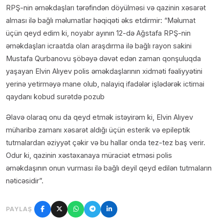
RPŞ-nin əməkdaşları tərəfindən döyülməsi və qazinin xəsarət
alması ilə bağlı məlumatlar həqiqəti əks etdirmir: “Məlumat
üçün qeyd edim ki, noyabr ayının 12-də Ağstafa RPŞ-nin
əməkdaşları icraatda olan araşdırma ilə bağlı rayon sakini
Mustafa Qurbanovu şöbəyə dəvət edən zaman qonşuluqda
yaşayan Elvin Alıyev polis əməkdaşlarının xidməti fəaliyyətini
yerinə yetirməyə mane olub, nalayiq ifadələr işlədərək ictimai
qaydanı kobud surətdə pozub
Əlavə olaraq onu da qeyd etmək istəyirəm ki, Elvin Alıyev
müharibə zamanı xəsarət aldığı üçün esterik və epileptik
tutmalardan əziyyət çəkir və bu hallar onda tez-tez baş verir.
Odur ki, qazinin xəstəxanaya müraciət etməsi polis
əməkdaşının onun vurması ilə bağlı deyil qeyd edilən tutmaların
nəticəsidir”.
PAYLAŞ