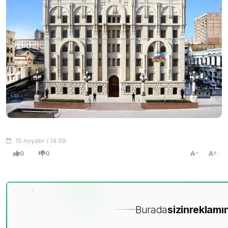
15 noyabr / 14:59
0
0
A
A
Burada
sizin
reklamın