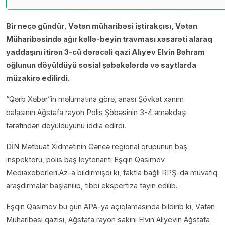
Bir neçə gündür
,
Vətən müharibəsi iştirakçısı, Vətən
Müharibəsində ağır kəllə-beyin travması xəsarəti alaraq
yaddaşını itirən 3-cü dərəcəli qazi Alıyev Elvin Bəhram
oğlunun döyüldüyü sosial şəbəkələrdə və saytlarda
müzakirə edilirdi.
“Qərb Xəbər”in məlumatına görə, anası Şövkət xanım
balasının Ağstafa rayon Polis Şöbəsinin 3-4 əməkdaşı
tərəfindən döyüldüyünü iddia edirdi.
DİN Mətbuat Xidmətinin Gəncə regional qrupunun baş
inspektoru, polis baş leytenantı Eşqin Qasımov
Mediaxeberleri.Az-a bildirmişdi ki, faktla bağlı RPŞ-də müvafiq
araşdırmalar başlanılıb, tibbi ekspertiza təyin edilib.
Eşqin Qasımov bu gün APA-ya açıqlamasında bildirib ki, Vətən
Müharibəsi qazisi, Ağstafa rayon sakini Elvin Alıyevin Ağstafa