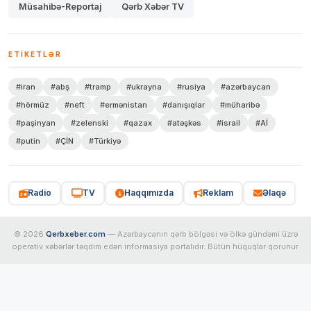
Müsahibə-Reportaj
Qərb Xəbər TV
ETIKETLƏR
#iran
#abş
#tramp
#ukrayna
#rusiya
#azərbaycan
#hörmüz
#neft
#ermənistan
#danışıqlar
#müharibə
#paşinyan
#zelenski
#qazax
#atəşkəs
#israil
#Aİ
#putin
#ÇİN
#Türkiyə
Radio
TV
Haqqımızda
Reklam
Əlaqə
© 2026
Qerbxeber.com
— Azərbaycanın qərb bölgəsi və ölkə gündəmi üzrə
operativ xəbərlər təqdim edən informasiya portalıdır. Bütün hüquqlar qorunur.