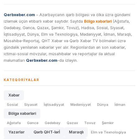
Qerbxeber.com
– Azərbaycanın qərb bölgəsi və ölkə üzrə gündəmi
izləmək üçün etibarlı xəbər saytıdır. Saytda
Bölgə xəbərləri
(Ağstafa,
Gədəbəy, Gəncə, Qazax, Şəmkir, Tovuz), Hadisə, Sosial, Siyasət,
İqtisadiyyat, Dünya, Elm və Texnologiya, Mədəniyyət, İdman, Maraqlı,
Müsahibə-Reportaj, QHT Xəbər və Qərb Xəbər TV bölmələri üzrə
gündəlik yenilənən xəbərlər yer alır. Regionlardan ən son xəbərlər,
ictimai-sosial mövzular, müsahibələr və reportajlar ilə aktual
məlumatları
Qerbxeber.com
-da izləyin.
KATEQORIYALAR
Xəbər
Sosial
Siyasət
İqtisadiyyat
Mədəniyyət
Dünya
İdman
Bölgə xəbərləri
Ağstafa
Gəncə
Gədəbəy
Qazax
Tovuz
Şəmkir
Yazarlar
Qərb QHT-lərİ
Maraqlı
Elm və Texnologiya