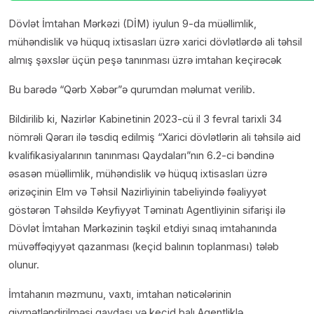
Dövlət İmtahan Mərkəzi (DİM) iyulun 9-da müəllimlik,
mühəndislik və hüquq ixtisasları üzrə xarici dövlətlərdə ali təhsil
almış şəxslər üçün peşə tanınması üzrə imtahan keçirəcək
Bu barədə “Qərb Xəbər”ə qurumdan məlumat verilib.
Bildirilib ki, Nazirlər Kabinetinin 2023-cü il 3 fevral tarixli 34
nömrəli Qərarı ilə təsdiq edilmiş “Xarici dövlətlərin ali təhsilə aid
kvalifikasiyalarının tanınması Qaydaları”nın 6.2-ci bəndinə
əsasən müəllimlik, mühəndislik və hüquq ixtisasları üzrə
ərizəçinin Elm və Təhsil Nazirliyinin tabeliyində fəaliyyət
göstərən Təhsildə Keyfiyyət Təminatı Agentliyinin sifarişi ilə
Dövlət İmtahan Mərkəzinin təşkil etdiyi sınaq imtahanında
müvəffəqiyyət qazanması (keçid balının toplanması) tələb
olunur.
İmtahanın məzmunu, vaxtı, imtahan nəticələrinin
qiymətləndirilməsi qaydası və keçid balı Agentliklə