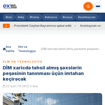
#iran
#abş
#tramp
#ukrayna
#rusiya
#azərbaycan
#h
ayna Prezidenti Ceyhun Bayramovu qəbul edib
Azərbaycan və Ukrayna 
Skip
to
content
Ana
Elm və
DİM xaricdə təhsil almış şəxslərin peşəsinin tanınması üçün imtahan keçirəcək
Səhifə
Texnologiya
ELM VƏ TEXNOLOGIYA
DİM xaricdə təhsil almış şəxslərin
peşəsinin tanınması üçün imtahan
keçirəcək
22 iyun / 15:28
3 dəq