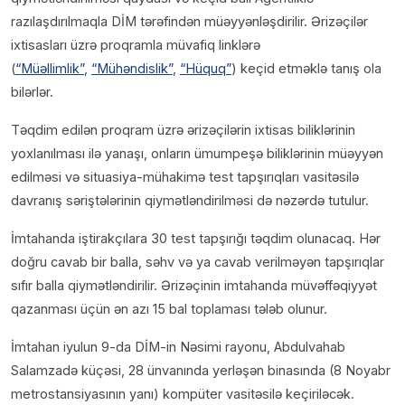
razılaşdırılmaqla DİM tərəfindən müəyyənləşdirilir. Ərizəçilər
ixtisasları üzrə proqramla müvafiq linklərə
(
“Müəllimlik”
,
“Mühəndislik”
,
“Hüquq”
) keçid etməklə tanış ola
bilərlər.
Təqdim edilən proqram üzrə ərizəçilərin ixtisas biliklərinin
yoxlanılması ilə yanaşı, onların ümumpeşə biliklərinin müəyyən
edilməsi və situasiya-mühakimə test tapşırıqları vasitəsilə
davranış səriştələrinin qiymətləndirilməsi də nəzərdə tutulur.
İmtahanda iştirakçılara 30 test tapşırığı təqdim olunacaq. Hər
doğru cavab bir balla, səhv və ya cavab verilməyən tapşırıqlar
sıfır balla qiymətləndirilir. Ərizəçinin imtahanda müvəffəqiyyət
qazanması üçün ən azı 15 bal toplaması tələb olunur.
İmtahan iyulun 9-da DİM-in Nəsimi rayonu, Abdulvahab
Salamzadə küçəsi, 28 ünvanında yerləşən binasında (8 Noyabr
metrostansiyasının yanı) kompüter vasitəsilə keçiriləcək.