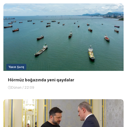
Yaxın Şərq
Hörmüz boğazında yeni qaydalar
Dünən / 22:09