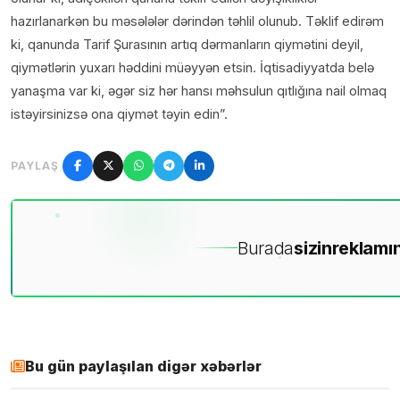
hazırlanarkən bu məsələlər dərindən təhlil olunub. Təklif edirəm
ki, qanunda Tarif Şurasının artıq dərmanların qiymətini deyil,
qiymətlərin yuxarı həddini müəyyən etsin. İqtisadiyyatda belə
yanaşma var ki, əgər siz hər hansı məhsulun qıtlığına nail olmaq
istəyirsinizsə ona qiymət təyin edin”.
PAYLAŞ
Burada
sizin
reklamın
Bu gün paylaşılan digər xəbərlər