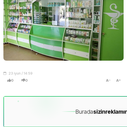
23 iyun / 14:59
0
0
A
A
Burada
sizin
reklamın