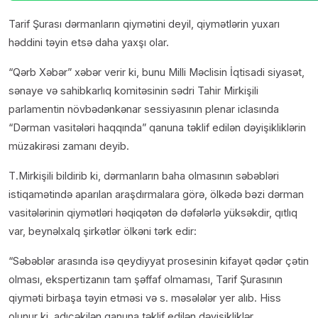
Tarif Şurası dərmanların qiymətini deyil, qiymətlərin yuxarı
həddini təyin etsə daha yaxşı olar.
“Qərb Xəbər” xəbər verir ki, bunu Milli Məclisin İqtisadi siyasət,
sənaye və sahibkarlıq komitəsinin sədri Tahir Mirkişili
parlamentin növbədənkənar sessiyasının plenar iclasında
“Dərman vasitələri haqqında” qanuna təklif edilən dəyişikliklərin
müzakirəsi zamanı deyib.
T.Mirkişili bildirib ki, dərmanların baha olmasının səbəbləri
istiqamətində aparılan araşdırmalara görə, ölkədə bəzi dərman
vasitələrinin qiymətləri həqiqətən də dəfələrlə yüksəkdir, qıtlıq
var, beynəlxalq şirkətlər ölkəni tərk edir:
“Səbəblər arasında isə qeydiyyat prosesinin kifayət qədər çətin
olması, ekspertizanın tam şəffaf olmaması, Tarif Şurasının
qiyməti birbaşa təyin etməsi və s. məsələlər yer alıb. Hiss
olunur ki, adıçəkilən qanuna təklif edilən dəyişikliklər