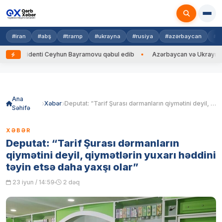
#iran
#abş
#tramp
#ukrayna
#rusiya
#azərbaycan
#h
zidenti Ceyhun Bayramovu qəbul edib
Azərbaycan və Ukrayna XİN başçıl
Skip
to
content
Ana
Xəbər
Deputat: “Tarif Şurası dərmanların qiymətini deyil, qiymətlərin yuxarı həddini təyin etsə daha yaxşı olar”
Səhifə
XƏBƏR
Deputat: “Tarif Şurası dərmanların
qiymətini deyil, qiymətlərin yuxarı həddini
təyin etsə daha yaxşı olar”
23 iyun / 14:59
2 dəq