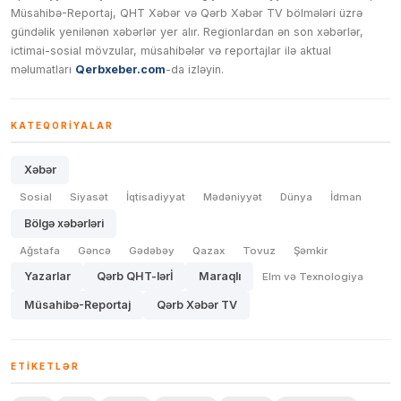
Müsahibə-Reportaj, QHT Xəbər və Qərb Xəbər TV bölmələri üzrə
gündəlik yenilənən xəbərlər yer alır. Regionlardan ən son xəbərlər,
ictimai-sosial mövzular, müsahibələr və reportajlar ilə aktual
məlumatları
Qerbxeber.com
-da izləyin.
KATEQORIYALAR
Xəbər
Sosial
Siyasət
İqtisadiyyat
Mədəniyyət
Dünya
İdman
Bölgə xəbərləri
Ağstafa
Gəncə
Gədəbəy
Qazax
Tovuz
Şəmkir
Yazarlar
Qərb QHT-lərİ
Maraqlı
Elm və Texnologiya
Müsahibə-Reportaj
Qərb Xəbər TV
ETIKETLƏR