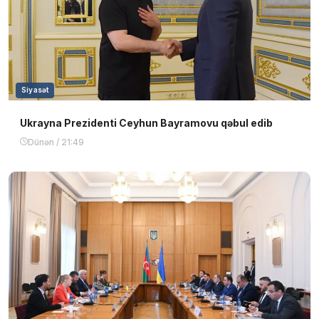
Siyasət
Ukrayna Prezidenti Ceyhun Bayramovu qəbul edib
Dünən / 21:49