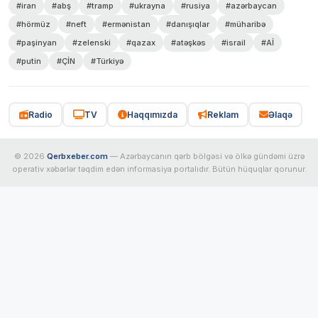
#iran
#abş
#tramp
#ukrayna
#rusiya
#azərbaycan
#hörmüz
#neft
#ermənistan
#danışıqlar
#müharibə
#paşinyan
#zelenski
#qazax
#atəşkəs
#israil
#Aİ
#putin
#ÇİN
#Türkiyə
Radio
TV
Haqqımızda
Reklam
Əlaqə
© 2026
Qerbxeber.com
— Azərbaycanın qərb bölgəsi və ölkə gündəmi üzrə
operativ xəbərlər təqdim edən informasiya portalıdır. Bütün hüquqlar qorunur.