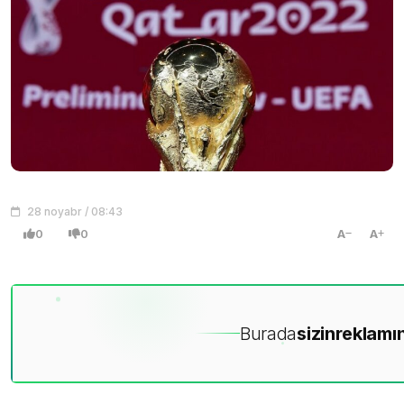
28 noyabr / 08:43
0
0
A
A
Burada
sizin
reklamın