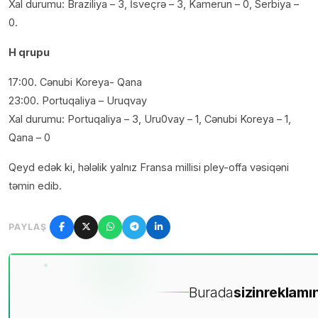
Xal durumu: Braziliya – 3, İsveçrə – 3, Kamerun – 0, Serbiya –
0.
H qrupu
17:00. Cənubi Koreya- Qana
23:00. Portuqaliya – Uruqvay
Xal durumu: Portuqaliya – 3, Uru0vay – 1, Cənubi Koreya – 1,
Qana – 0
Qeyd edək ki, hələlik yalnız Fransa millisi pley-offa vəsiqəni
təmin edib.
PAYLAŞ
Burada
sizin
reklamın