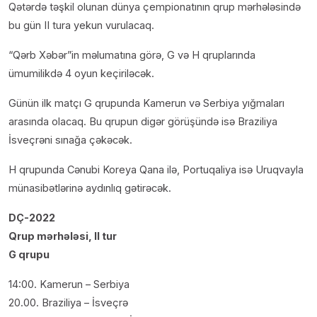
Qətərdə təşkil olunan dünya çempionatının qrup mərhələsində
bu gün II tura yekun vurulacaq.
“Qərb Xəbər”in məlumatına görə, G və H qruplarında
ümumilikdə 4 oyun keçiriləcək.
Günün ilk matçı G qrupunda Kamerun və Serbiya yığmaları
arasında olacaq. Bu qrupun digər görüşündə isə Braziliya
İsveçrəni sınağa çəkəcək.
H qrupunda Cənubi Koreya Qana ilə, Portuqaliya isə Uruqvayla
münasibətlərinə aydınlıq gətirəcək.
DÇ-2022
Qrup mərhələsi, II tur
G qrupu
14:00. Kamerun – Serbiya
20.00. Braziliya – İsveçrə