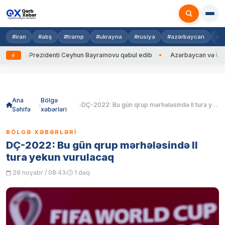
#iran
#abş
#tramp
#ukrayna
#rusiya
#azərbaycan
#h
ayna Prezidenti Ceyhun Bayramovu qəbul edib
Azərbaycan və Ukrayna X
Skip
to
content
Ana
Bölgə
DÇ-2022: Bu gün qrup mərhələsində II tura yekun vurulacaq
Səhifə
xəbərləri
BÖLGƏ XƏBƏRLƏRI
DÇ-2022: Bu gün qrup mərhələsində II
tura yekun vurulacaq
28 noyabr / 08:43
1 dəq