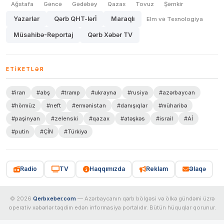
Ağstafa
Gəncə
Gədəbəy
Qazax
Tovuz
Şəmkir
Yazarlar
Qərb QHT-lərİ
Maraqlı
Elm və Texnologiya
Müsahibə-Reportaj
Qərb Xəbər TV
ETIKETLƏR
#iran
#abş
#tramp
#ukrayna
#rusiya
#azərbaycan
#hörmüz
#neft
#ermənistan
#danışıqlar
#müharibə
#paşinyan
#zelenski
#qazax
#atəşkəs
#israil
#Aİ
#putin
#ÇİN
#Türkiyə
Radio
TV
Haqqımızda
Reklam
Əlaqə
© 2026
Qerbxeber.com
— Azərbaycanın qərb bölgəsi və ölkə gündəmi üzrə
operativ xəbərlər təqdim edən informasiya portalıdır. Bütün hüquqlar qorunur.