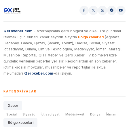
Qerbxeber.com
– Azərbaycanın qərb bölgəsi və ölkə üzrə gündəmi
izləmək üçün etibarlı xəbər saytıdır. Saytda
Bölgə xəbərləri
(Ağstafa,
Gədəbəy, Gəncə, Qazax, Şəmkir, Tovuz), Hadisə, Sosial, Siyasət,
İqtisadiyyat, Dünya, Elm və Texnologiya, Mədəniyyət, İdman, Maraqlı,
Müsahibə-Reportaj, QHT Xəbər və Qərb Xəbər TV bölmələri üzrə
gündəlik yenilənən xəbərlər yer alır. Regionlardan ən son xəbərlər,
ictimai-sosial mövzular, müsahibələr və reportajlar ilə aktual
məlumatları
Qerbxeber.com
-da izləyin.
KATEQORIYALAR
Xəbər
Sosial
Siyasət
İqtisadiyyat
Mədəniyyət
Dünya
İdman
Bölgə xəbərləri