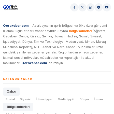
Qerbxeber.com
– Azərbaycanın qərb bölgəsi və ölkə üzrə gündəmi
izləmək üçün etibarlı xəbər saytıdır. Saytda
Bölgə xəbərləri
(Ağstafa,
Gədəbəy, Gəncə, Qazax, Şəmkir, Tovuz), Hadisə, Sosial, Siyasət,
İqtisadiyyat, Dünya, Elm və Texnologiya, Mədəniyyət, İdman, Maraqlı,
Müsahibə-Reportaj, QHT Xəbər və Qərb Xəbər TV bölmələri üzrə
gündəlik yenilənən xəbərlər yer alır. Regionlardan ən son xəbərlər,
ictimai-sosial mövzular, müsahibələr və reportajlar ilə aktual
məlumatları
Qerbxeber.com
-da izləyin.
KATEQORIYALAR
Xəbər
Sosial
Siyasət
İqtisadiyyat
Mədəniyyət
Dünya
İdman
Bölgə xəbərləri