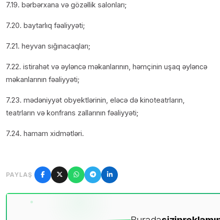
7.19. bərbərxana və gözəllik salonları;
7.20. baytarlıq fəaliyyəti;
7.21. heyvan sığınacaqları;
7.22. istirahət və əyləncə məkanlarının, həmçinin uşaq əyləncə
məkanlarının fəaliyyəti;
7.23. mədəniyyət obyektlərinin, eləcə də kinoteatrların,
teatrların və konfrans zallarının fəaliyyəti;
7.24. hamam xidmətləri.
PAYLAŞ
Burada
sizin
reklamın