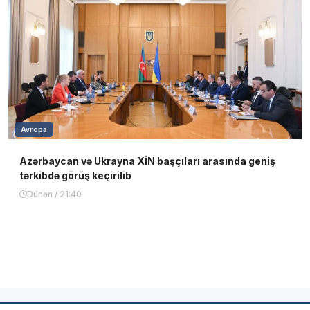
Avropa
Azərbaycan və Ukrayna XİN başçıları arasında geniş
tərkibdə görüş keçirilib
Dünən / 21:40