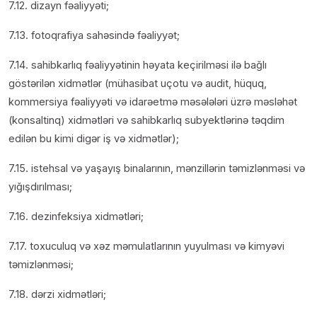
7.12. dizayn fəaliyyəti;
7.13. fotoqrafiya sahəsində fəaliyyət;
7.14. sahibkarlıq fəaliyyətinin həyata keçirilməsi ilə bağlı
göstərilən xidmətlər (mühasibat uçotu və audit, hüquq,
kommersiya fəaliyyəti və idarəetmə məsələləri üzrə məsləhət
(konsaltinq) xidmətləri və sahibkarlıq subyektlərinə təqdim
edilən bu kimi digər iş və xidmətlər);
7.15. istehsal və yaşayış binalarının, mənzillərin təmizlənməsi və
yığışdırılması;
7.16. dezinfeksiya xidmətləri;
7.17. toxuculuq və xəz məmulatlarının yuyulması və kimyəvi
təmizlənməsi;
7.18. dərzi xidmətləri;