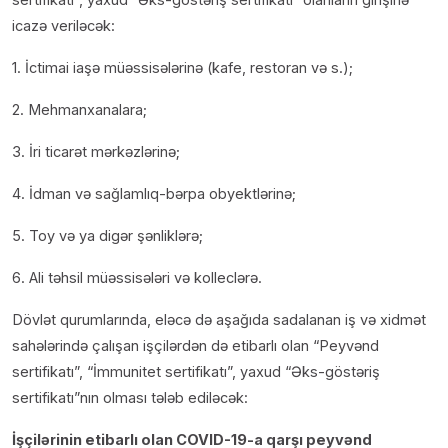
icazə veriləcək:
1. İctimai iaşə müəssisələrinə (kafe, restoran və s.);
2. Mehmanxanalara;
3. İri ticarət mərkəzlərinə;
4. İdman və sağlamlıq-bərpa obyektlərinə;
5. Toy və ya digər şənliklərə;
6. Ali təhsil müəssisələri və kolleclərə.
Dövlət qurumlarında, eləcə də aşağıda sadalanan iş və xidmət
sahələrində çalışan işçilərdən də etibarlı olan “Peyvənd
sertifikatı”, “İmmunitet sertifikatı”, yaxud “Əks-göstəriş
sertifikatı”nın olması tələb ediləcək:
İşçilərinin etibarlı olan COVID-19-a qarşı peyvənd