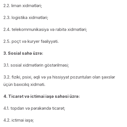
2.2. liman xidmətləri;
2.3. logistika xidmətləri;
2.4. telekommunikasiya və rabitə xidmətləri;
2.5. poçt və kuryer fəaliyyəti.
3. Sosial sahə üzrə:
3.1. sosial xidmətlərin göstərilməsi;
3.2. fiziki, psixi, əqli və ya hissiyyat pozuntuları olan şəxslər
üçün baxıcılıq xidməti.
4. Ticarət və ictimai iaşə sahəsi üzrə:
4.1. topdan və pərakəndə ticarət;
4.2. ictimai iaşə;