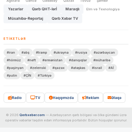
Ağstafa
Gəncə
Gədəbəy
Qazax
Tovuz
Şəmkir
Yazarlar
Qərb QHT-lərİ
Maraqlı
Elm və Texnologiya
Müsahibə-Reportaj
Qərb Xəbər TV
ETIKETLƏR
#iran
#abş
#tramp
#ukrayna
#rusiya
#azərbaycan
#hörmüz
#neft
#ermənistan
#danışıqlar
#müharibə
#paşinyan
#zelenski
#qazax
#atəşkəs
#israil
#Aİ
#putin
#ÇİN
#Türkiyə
Radio
TV
Haqqımızda
Reklam
Əlaqə
© 2026
Qerbxeber.com
— Azərbaycanın qərb bölgəsi və ölkə gündəmi üzrə
operativ xəbərlər təqdim edən informasiya portalıdır. Bütün hüquqlar qorunur.