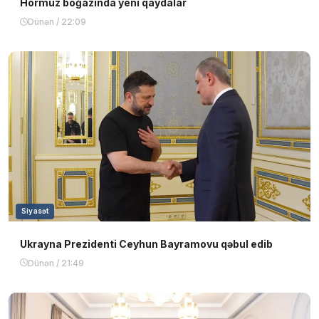
Hörmüz boğazında yeni qaydalar
Dünən / 22:09
Siyasət
Ukrayna Prezidenti Ceyhun Bayramovu qəbul edib
Dünən / 21:49