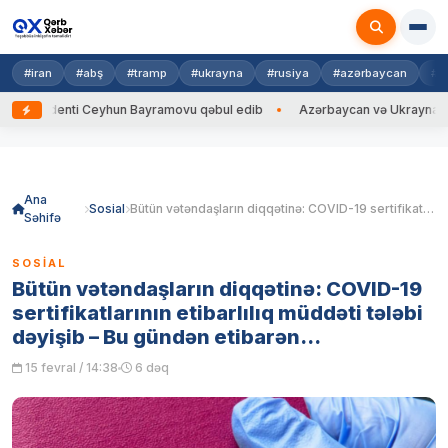
#iran
#abş
#tramp
#ukrayna
#rusiya
#azərbaycan
#h
ti Ceyhun Bayramovu qəbul edib
Azərbaycan və Ukrayna XİN başçıları a
Skip
to
content
Ana
Sosial
Bütün vətəndaşların diqqətinə: COVID-19 sertifikatlarının etibarlılıq müddəti tələbi dəyişib – Bu gündən etibarən…
Səhifə
SOSIAL
Bütün vətəndaşların diqqətinə: COVID-19
sertifikatlarının etibarlılıq müddəti tələbi
dəyişib – Bu gündən etibarən…
15 fevral / 14:38
6 dəq