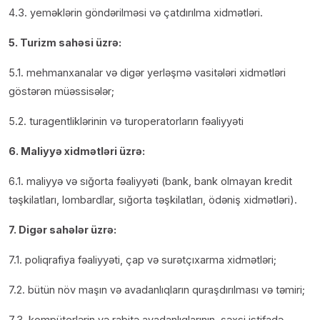
4.3. yeməklərin göndərilməsi və çatdırılma xidmətləri.
5. Turizm sahəsi üzrə:
5.1. mehmanxanalar və digər yerləşmə vasitələri xidmətləri
göstərən müəssisələr;
5.2. turagentliklərinin və turoperatorların fəaliyyəti
6. Maliyyə xidmətləri üzrə:
6.1. maliyyə və sığorta fəaliyyəti (bank, bank olmayan kredit
təşkilatları, lombardlar, sığorta təşkilatları, ödəniş xidmətləri).
7. Digər sahələr üzrə:
7.1. poliqrafiya fəaliyyəti, çap və surətçıxarma xidmətləri;
7.2. bütün növ maşın və avadanlıqların quraşdırılması və təmiri;
7.3. kompüterlərin və rabitə avadanlıqlarının, şəxsi istifadə