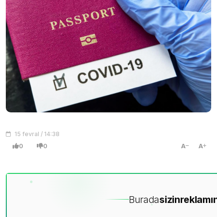
15 fevral / 14:38
0
0
A
A
Burada
sizin
reklamın