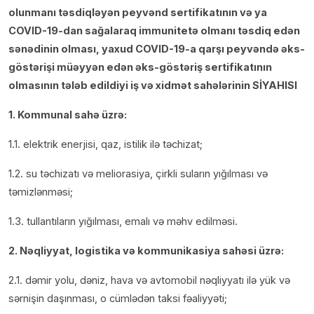
olunmanı təsdiqləyən peyvənd sertifikatının və ya
COVID-19-dan sağalaraq immunitetə olmanı təsdiq edən
sənədinin olması, yaxud COVID-19-a qarşı peyvəndə əks-
göstərişi müəyyən edən əks-göstəriş sertifikatının
olmasının tələb edildiyi iş və xidmət sahələrinin SİYAHISI
1. Kommunal sahə üzrə:
1.1. elektrik enerjisi, qaz, istilik ilə təchizat;
1.2. su təchizatı və meliorasiya, çirkli suların yığılması və
təmizlənməsi;
1.3. tullantıların yığılması, emalı və məhv edilməsi.
2. Nəqliyyat, logistika və kommunikasiya sahəsi üzrə:
2.1. dəmir yolu, dəniz, hava və avtomobil nəqliyyatı ilə yük və
sərnişin daşınması, o cümlədən taksi fəaliyyəti;