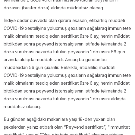
dozasını (buster doza) aldıqda müddətsiz olacaq.
İndiyə qədər qüvvədə olan qərara əsasən, etibarlılıq müddəti
COVID-19 xəstəliyinə yoluxmuş şəxslərin sağalaraq immunitetə
malik olmalarını təsdiq edən sertifikat üzrə 6 ay, həmin müddət
bitdikdən sonra peyvənd istehsalçısının istifadə təlimatında 2
doza vurulması nəzərdə tutulan peyvəndin 1 dozasını 56 gün
ərzində aldıqda müddətsiz idi. Ancaq bu gündən bu
müddəadan 56 gün çıxarılır. Beləliklə, etibarlılıq müddəti
COVID-19 xəstəliyinə yoluxmuş şəxslərin sağalaraq immunitetə
malik olmalarını təsdiq edən sertifikat üzrə 6 ay, həmin müddət
bitdikdən sonra peyvənd istehsalçısının istifadə təlimatında 2
doza vurulması nəzərdə tutulan peyvəndin 1 dozasını aldıqda
müddətsiz olacaq.
Bu gündən aşağıdakı məkanlara yaşı 18-dən yuxarı olan
şəxslərdən yalnız etibarlı olan “Peyvənd sertifikatı”, “İmmunitet
sertifikatı”, yaxud “Əks-göstəriş sertifikatı” olanların girişinə