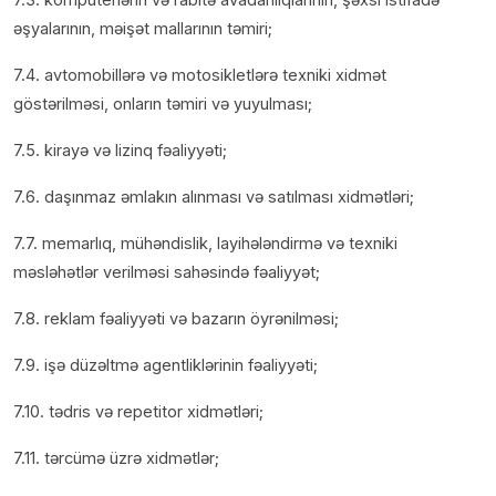
əşyalarının, məişət mallarının təmiri;
7.4. avtomobillərə və motosikletlərə texniki xidmət
göstərilməsi, onların təmiri və yuyulması;
7.5. kirayə və lizinq fəaliyyəti;
7.6. daşınmaz əmlakın alınması və satılması xidmətləri;
7.7. memarlıq, mühəndislik, layihələndirmə və texniki
məsləhətlər verilməsi sahəsində fəaliyyət;
7.8. reklam fəaliyyəti və bazarın öyrənilməsi;
7.9. işə düzəltmə agentliklərinin fəaliyyəti;
7.10. tədris və repetitor xidmətləri;
7.11. tərcümə üzrə xidmətlər;