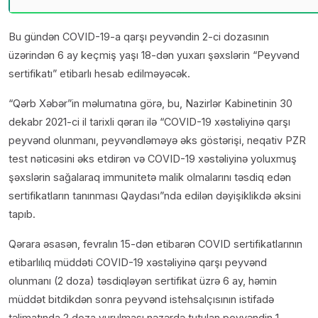
Bu gündən COVID-19-a qarşı peyvəndin 2-ci dozasının
üzərindən 6 ay keçmiş yaşı 18-dən yuxarı şəxslərin “Peyvənd
sertifikatı” etibarlı hesab edilməyəcək.
“Qərb Xəbər”in məlumatına görə, bu, Nazirlər Kabinetinin 30
dekabr 2021-ci il tarixli qərarı ilə “COVID-19 xəstəliyinə qarşı
peyvənd olunmanı, peyvəndləməyə əks göstərişi, neqativ PZR
test nəticəsini əks etdirən və COVID-19 xəstəliyinə yoluxmuş
şəxslərin sağalaraq immunitetə malik olmalarını təsdiq edən
sertifikatların tanınması Qaydası”nda edilən dəyişiklikdə əksini
tapıb.
Qərara əsasən, fevralın 15-dən etibarən COVID sertifikatlarının
etibarlılıq müddəti COVID-19 xəstəliyinə qarşı peyvənd
olunmanı (2 doza) təsdiqləyən sertifikat üzrə 6 ay, həmin
müddət bitdikdən sonra peyvənd istehsalçısının istifadə
təlimatında 2 doza vurulması nəzərdə tutulan peyvəndin 1