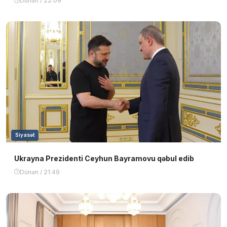
Dünən / 22:09
Siyasət
Ukrayna Prezidenti Ceyhun Bayramovu qəbul edib
Dünən / 21:49