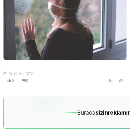
12 aprel / 12:51
0
0
A
A
Burada
sizin
reklamın