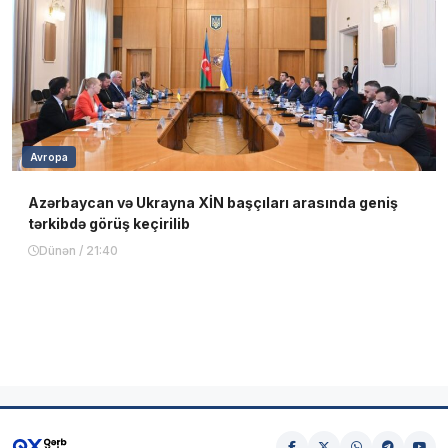
Avropa
Azərbaycan və Ukrayna XİN başçıları arasında geniş
tərkibdə görüş keçirilib
Dünən / 21:40