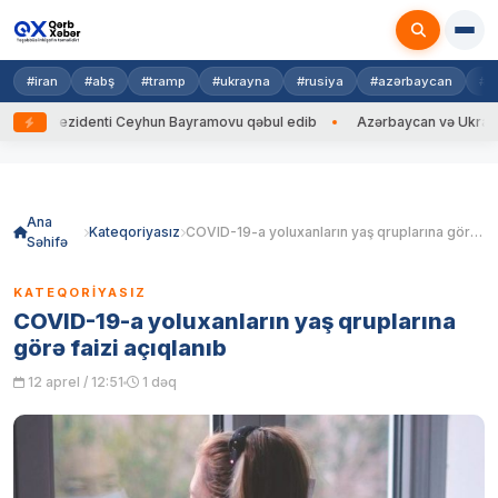
#iran
#abş
#tramp
#ukrayna
#rusiya
#azərbaycan
#h
rezidenti Ceyhun Bayramovu qəbul edib
Azərbaycan və Ukrayna XİN baş
Skip
to
content
Ana
Kateqoriyasız
COVID-19-a yoluxanların yaş qruplarına görə faizi açıqlanıb
Səhifə
KATEQORIYASIZ
COVID-19-a yoluxanların yaş qruplarına
görə faizi açıqlanıb
12 aprel / 12:51
1 dəq