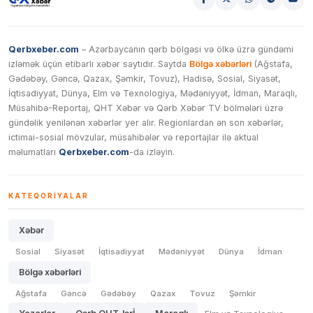
Qerbxeber.com
– Azərbaycanın qərb bölgəsi və ölkə üzrə gündəmi
izləmək üçün etibarlı xəbər saytıdır. Saytda
Bölgə xəbərləri
(Ağstafa,
Gədəbəy, Gəncə, Qazax, Şəmkir, Tovuz), Hadisə, Sosial, Siyasət,
İqtisadiyyat, Dünya, Elm və Texnologiya, Mədəniyyət, İdman, Maraqlı,
Müsahibə-Reportaj, QHT Xəbər və Qərb Xəbər TV bölmələri üzrə
gündəlik yenilənən xəbərlər yer alır. Regionlardan ən son xəbərlər,
ictimai-sosial mövzular, müsahibələr və reportajlar ilə aktual
məlumatları
Qerbxeber.com
-da izləyin.
KATEQORIYALAR
Xəbər
Sosial
Siyasət
İqtisadiyyat
Mədəniyyət
Dünya
İdman
Bölgə xəbərləri
Ağstafa
Gəncə
Gədəbəy
Qazax
Tovuz
Şəmkir