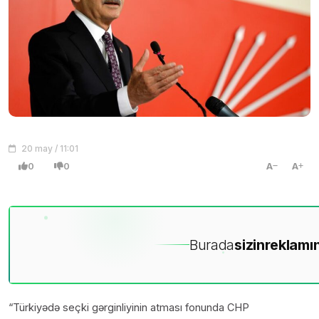
20 may / 11:01
0
0
A
A
Burada
sizin
reklamın
“Türkiyədə seçki gərginliyinin atması fonunda CHP