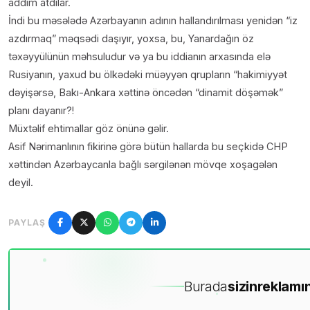
addım atdılar.
İndi bu məsələdə Azərbayanın adının hallandırılması yenidən “iz
azdırmaq” məqsədi daşıyır, yoxsa, bu, Yanardağın öz
təxəyyülünün məhsuludur və ya bu iddianın arxasında elə
Rusiyanın, yaxud bu ölkədəki müəyyən qrupların “hakimiyyət
dəyişərsə, Bakı-Ankara xəttinə öncədən “dinamit döşəmək”
planı dayanır?!
Müxtəlif ehtimallar göz önünə gəlir.
Asif Nərimanlının fikirinə görə bütün hallarda bu seçkidə CHP
xəttindən Azərbaycanla bağlı sərgilənən mövqe xoşagələn
deyil.
PAYLAŞ
Burada
sizin
reklamın