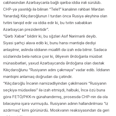
cəbhəsindən Azərbaycanla bağlı qəribə iddia irəli sürülüb.
CHP-yə yaxınlığı ilə bilinən “Tele1” kanalının rəhbəri Mərdan
Yanardağ Kılıçdaroğlunun I turdan öncə Rusiya əleyhinə olan
tvitini tənqid edir və iddia edir ki, bu tvitin səbəbkarı
Azərbaycan prezidentidir”.
“Qərb Xəbər” bildirir ki, bu sğzləri Asif Nərimanlı deyib.
Siyasi şərhçi əlavə edib ki, bunu hansı məntiqlə dediyi
anlaşılmır, əslində iddianın müəllifi də izah edə bilmir. Sadəcə
sözlərində belə nəticə çıxır ki, Əliyevin Ərdoğanla müsbət
münasibətləri, yaxud Azərbaycanda Ərdoğana olan dəstək
Kılıçdaroğlunu “Rusiyanın adını çəkməyə” vadar edib. İddianın
məntiqini anlamaq doğrudan da çətindir.
“Kılıçdaroğlu İncənin namizədliyindən çəkilməsini “Rusiyanın
seçkiyə müdaxiləsi” ilə izah etmişdi, halbuki, İncə özü buna
görə FETÖ/PKK-nı günahandırmış, prosesdə CHP-nin də ola
biləcəyinə işarə vurmuşdu. Rusiyanın adının hallandırılması “iz
azdırmaq” kimi görünürdü. Moskvanın reaksiyasından da geri