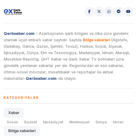
Qerbxeber.com
– Azərbaycanın qərb bölgəsi və ölkə üzrə gündəmi
izləmək üçün etibarlı xəbər saytıdır. Saytda
Bölgə xəbərləri
(Ağstafa,
Gədəbəy, Gəncə, Qazax, Şəmkir, Tovuz), Hadisə, Sosial, Siyasət,
İqtisadiyyat, Dünya, Elm və Texnologiya, Mədəniyyət, İdman, Maraqlı,
Müsahibə-Reportaj, QHT Xəbər və Qərb Xəbər TV bölmələri üzrə
gündəlik yenilənən xəbərlər yer alır. Regionlardan ən son xəbərlər,
ictimai-sosial mövzular, müsahibələr və reportajlar ilə aktual
məlumatları
Qerbxeber.com
-da izləyin.
KATEQORIYALAR
Xəbər
Sosial
Siyasət
İqtisadiyyat
Mədəniyyət
Dünya
İdman
Bölgə xəbərləri