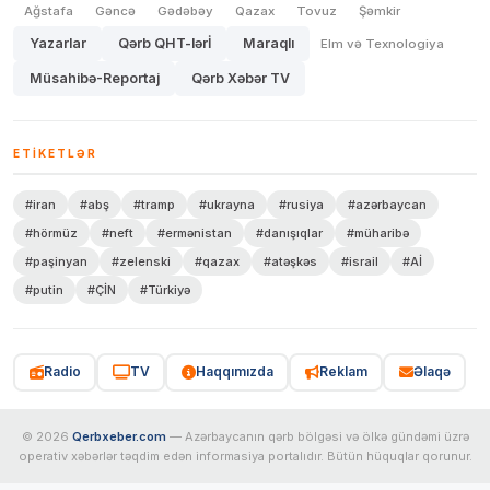
Ağstafa
Gəncə
Gədəbəy
Qazax
Tovuz
Şəmkir
Yazarlar
Qərb QHT-lərİ
Maraqlı
Elm və Texnologiya
Müsahibə-Reportaj
Qərb Xəbər TV
ETIKETLƏR
#iran
#abş
#tramp
#ukrayna
#rusiya
#azərbaycan
#hörmüz
#neft
#ermənistan
#danışıqlar
#müharibə
#paşinyan
#zelenski
#qazax
#atəşkəs
#israil
#Aİ
#putin
#ÇİN
#Türkiyə
Radio
TV
Haqqımızda
Reklam
Əlaqə
© 2026
Qerbxeber.com
— Azərbaycanın qərb bölgəsi və ölkə gündəmi üzrə
operativ xəbərlər təqdim edən informasiya portalıdır. Bütün hüquqlar qorunur.