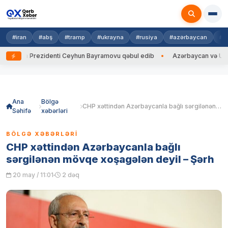
#iran
#abş
#tramp
#ukrayna
#rusiya
#azərbaycan
#h
ayna Prezidenti Ceyhun Bayramovu qəbul edib
Azərbaycan və Ukrayna X
Skip
to
content
Ana
Bölgə
CHP xəttindən Azərbaycanla bağlı sərgilənən mövqe xoşagələn deyil – Şərh
Səhifə
xəbərləri
BÖLGƏ XƏBƏRLƏRI
CHP xəttindən Azərbaycanla bağlı
sərgilənən mövqe xoşagələn deyil – Şərh
20 may / 11:01
2 dəq