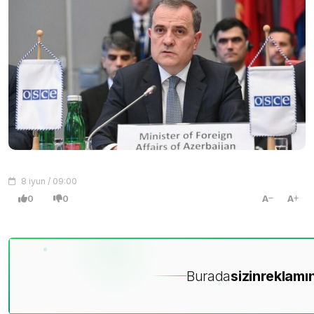
8 iyun / 09:00
0
0
A
A
Burada
sizin
reklamın