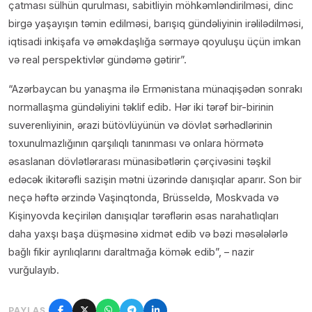
çatması sülhün qurulması, sabitliyin möhkəmləndirilməsi, dinc
birgə yaşayışın təmin edilməsi, barışıq gündəliyinin irəlilədilməsi,
iqtisadi inkişafa və əməkdaşlığa sərmayə qoyuluşu üçün imkan
və real perspektivlər gündəmə gətirir”.
“Azərbaycan bu yanaşma ilə Ermənistana münaqişədən sonrakı
normallaşma gündəliyini təklif edib. Hər iki tərəf bir-birinin
suverenliyinin, ərazi bütövlüyünün və dövlət sərhədlərinin
toxunulmazlığının qarşılıqlı tanınması və onlara hörmətə
əsaslanan dövlətlərarası münasibətlərin çərçivəsini təşkil
edəcək ikitərəfli sazişin mətni üzərində danışıqlar aparır. Son bir
neçə həftə ərzində Vaşinqtonda, Brüsseldə, Moskvada və
Kişinyovda keçirilən danışıqlar tərəflərin əsas narahatlıqları
daha yaxşı başa düşməsinə xidmət edib və bəzi məsələlərlə
bağlı fikir ayrılıqlarını daraltmağa kömək edib”, – nazir
vurğulayıb.
PAYLAŞ