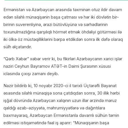
Ermənistan və Azərbaycan arasında təxminən otuz ildir davam
edən silahlı münaqişənin başa çatması və hər iki dövlətin bir-
birinin suverenliyinə, ərazi bütövlüyünə və sərhədlərinin
toxunulmazlığına qarşılıqlı hörmət etmək öhdəliyi götürməsi ilə
iki ölkə öz müstəqilliklərini bərpa etdikdən sonra ilk dəfə olaraq
sülh əlçatandır.
“Qərb Xəbər” xəbər verir ki, bu fikirləri Azərbaycanın xarici işlər
naziri Ceyhun Bayramov ATƏT-in Daimi Şurasının xüsusi
iclasında çıxışı zamanı deyib.
Nazir bildirib ki, 10 noyabr 2020-ci il tarixli Üçtərəfli Bəyanat
əsasında silahlı münaqişə sona çatdıqdan sonra, 30 illik hərbi
işğal dövründə Azərbaycan xalqının uzun illər ərzində məruz
qaldığı əzab-əziyyətə, məhrumiyyətlərə və dağıntılara
baxmayaraq, Azərbaycan Ermənistanla davamlı sülhün təmin
edilməsi istiqamətində fəal iş aparır: “Münaqişənin başa