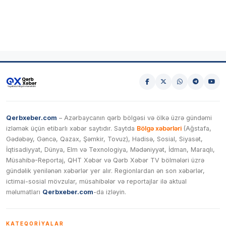
Qerbxeber.com
– Azərbaycanın qərb bölgəsi və ölkə üzrə gündəmi
izləmək üçün etibarlı xəbər saytıdır. Saytda
Bölgə xəbərləri
(Ağstafa,
Gədəbəy, Gəncə, Qazax, Şəmkir, Tovuz), Hadisə, Sosial, Siyasət,
İqtisadiyyat, Dünya, Elm və Texnologiya, Mədəniyyət, İdman, Maraqlı,
Müsahibə-Reportaj, QHT Xəbər və Qərb Xəbər TV bölmələri üzrə
gündəlik yenilənən xəbərlər yer alır. Regionlardan ən son xəbərlər,
ictimai-sosial mövzular, müsahibələr və reportajlar ilə aktual
məlumatları
Qerbxeber.com
-da izləyin.
KATEQORIYALAR