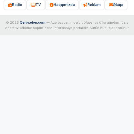
Radio
TV
Haqqımızda
Reklam
Əlaqə
© 2026
Qerbxeber.com
— Azərbaycanın qərb bölgəsi və ölkə gündəmi üzrə
operativ xəbərlər təqdim edən informasiya portalıdır. Bütün hüquqlar qorunur.