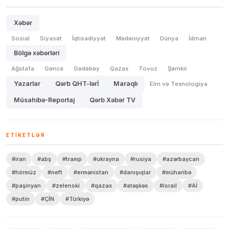
Xəbər
Sosial
Siyasət
İqtisadiyyat
Mədəniyyət
Dünya
İdman
Bölgə xəbərləri
Ağstafa
Gəncə
Gədəbəy
Qazax
Tovuz
Şəmkir
Yazarlar
Qərb QHT-lərİ
Maraqlı
Elm və Texnologiya
Müsahibə-Reportaj
Qərb Xəbər TV
ETIKETLƏR
#iran
#abş
#tramp
#ukrayna
#rusiya
#azərbaycan
#hörmüz
#neft
#ermənistan
#danışıqlar
#müharibə
#paşinyan
#zelenski
#qazax
#atəşkəs
#israil
#Aİ
#putin
#ÇİN
#Türkiyə