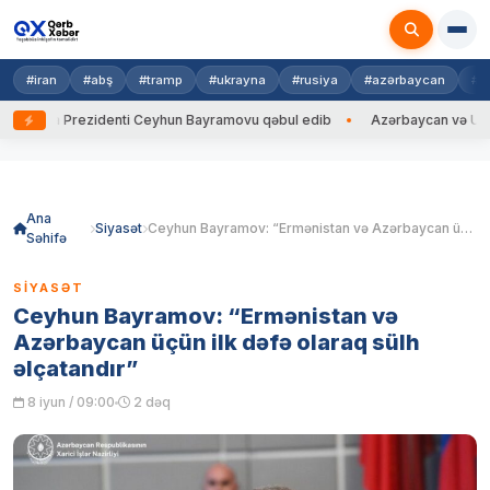
#iran
#abş
#tramp
#ukrayna
#rusiya
#azərbaycan
#h
ayna Prezidenti Ceyhun Bayramovu qəbul edib
Azərbaycan və Ukrayna X
Skip
to
content
Ana
Siyasət
Ceyhun Bayramov: “Ermənistan və Azərbaycan üçün ilk dəfə olaraq sülh əlçatandır”
Səhifə
SIYASƏT
Ceyhun Bayramov: “Ermənistan və
Azərbaycan üçün ilk dəfə olaraq sülh
əlçatandır”
8 iyun / 09:00
2 dəq