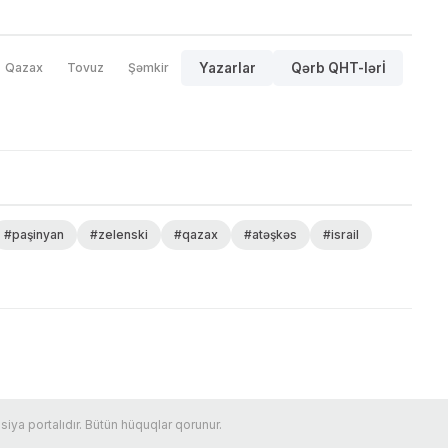
Qazax
Tovuz
Şəmkir
Yazarlar
Qərb QHT-lərİ
#paşinyan
#zelenski
#qazax
#atəşkəs
#israil
ya portalıdır. Bütün hüquqlar qorunur.