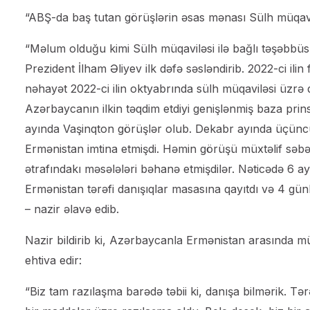
“ABŞ-da baş tutan görüşlərin əsas mənası Sülh müqaviləs
“Məlum olduğu kimi Sülh müqaviləsi ilə bağlı təşəbbüsl
Prezident İlham Əliyev ilk dəfə səsləndirib. 2022-ci ili
nəhayət 2022-ci ilin oktyabrında sülh müqaviləsi üzrə 
Azərbaycanın ilkin təqdim etdiyi genişlənmiş baza prin
ayında Vaşinqton görüşlər olub. Dekabr ayında üçün
Ermənistan imtina etmişdi. Həmin görüşü müxtəlif səbə
ətrafındakı məsələləri bəhanə etmişdilər. Nəticədə 6 ay
Ermənistan tərəfi danışıqlar masasına qayıtdı və 4 günl
– nazir əlavə edib.
Nazir bildirib ki, Azərbaycanla Ermənistan arasında m
ehtiva edir:
“Biz tam razılaşma barədə təbii ki, danışa bilmərik. Tə