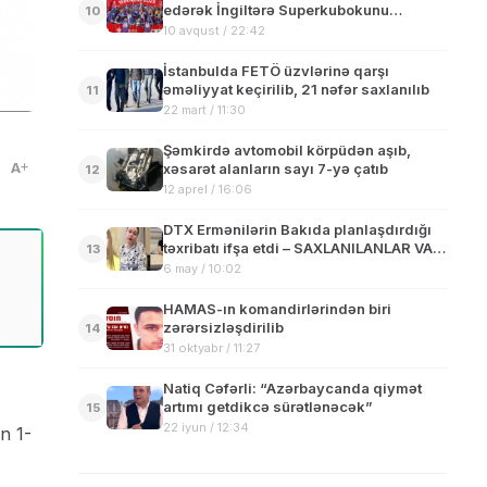
edərək İngiltərə Superkubokunu
10
qazanıb
10 avqust / 22:42
İstanbulda FETÖ üzvlərinə qarşı
əməliyyat keçirilib, 21 nəfər saxlanılıb
11
22 mart / 11:30
Şəmkirdə avtomobil körpüdən aşıb,
A
xəsarət alanların sayı 7-yə çatıb
12
12 aprel / 16:06
DTX Ermənilərin Bakıda planlaşdırdığı
təxribatı ifşa etdi – SAXLANILANLAR VAR
13
– VİDEO
6 may / 10:02
HAMAS-ın komandirlərindən biri
zərərsizləşdirilib
14
31 oktyabr / 11:27
Natiq Cəfərli: “Azərbaycanda qiymət
artımı getdikcə sürətlənəcək”
15
22 iyun / 12:34
n 1-