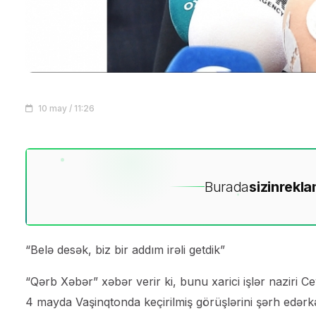
10 may / 11:26
Burada
sizin
rekla
“Belə desək, biz bir addım irəli getdik”
“Qərb Xəbər” xəbər verir ki, bunu xarici işlər nazir
4 mayda Vaşinqtonda keçirilmiş görüşlərini şərh edərk