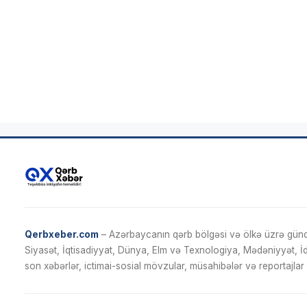
Qerbxeber.com
– Azərbaycanın qərb bölgəsi və ölkə üzrə gündə
Siyasət, İqtisadiyyat, Dünya, Elm və Texnologiya, Mədəniyyət, 
son xəbərlər, ictimai-sosial mövzular, müsahibələr və reportajlar 