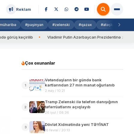
Reklam
müharibə
#paşinyan
#zelenski
#qazax
#atəşkəs
#isra
keçirilib
Vladimir Putin Azərbaycan Prezidentinə zəng edib
Çox oxunanlar
Vətəndaşların bir gündə bank
kartlarından 27 min manat oğurlanıb
1
2 may / 10:21
Tramp Zelenski ilə telefon danışığının
təfərrüatlarını açıqlayıb
2
26 iyul / 08:36
Dövlət Xidmətində yeni TƏYİNAT
3
18 fevral / 20:13