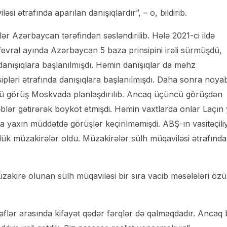
i ətrafında aparılan danışıqlardır”, – o, bildirib.
ər Azərbaycan tərəfindən səsləndirilib. Hələ 2021-ci ildə
n fevral ayında Azərbaycan 5 baza prinsipini irəli sürmüşdü,
danışıqlara başlanılmışdı. Həmin danışıqlar da məhz
sipləri ətrafında danışıqlara başlanılmışdı. Daha sonra noya
cü görüş Moskvada planlaşdırılıb. Ancaq üçüncü görüşdən
blər gətirərək boykot etmişdi. Həmin vaxtlarda onlar Laçın
a yaxın müddətdə görüşlər keçirilməmişdi. ABŞ-ın vasitəçiliyi
ük müzakirələr oldu. Müzakirələr sülh müqaviləsi ətrafında i
üzakirə olunan sülh müqaviləsi bir sıra vacib məsələləri öz
rəflər arasında kifayət qədər fərqlər də qalmaqdadır. Ancaq b