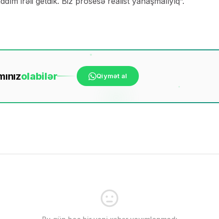
dım irəli getdik. Biz prosesə realist yanaşmalıyıq”.
mınız
ola
bilər
Qiymət al