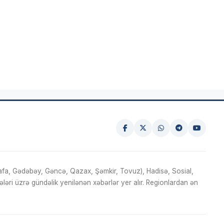
fa, Gədəbəy, Gəncə, Qazax, Şəmkir, Tovuz), Hadisə, Sosial,
ri üzrə gündəlik yenilənən xəbərlər yer alır. Regionlardan ən