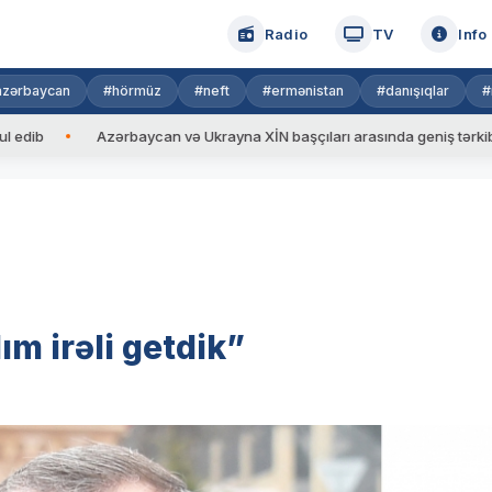
Radio
TV
Info
azərbaycan
#hörmüz
#neft
#ermənistan
#danışıqlar
#
Azərbaycan və Ukrayna XİN başçıları arasında geniş tərkibdə görüş 
m irəli getdik”