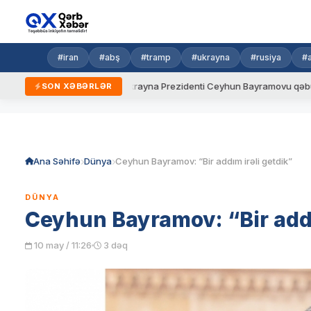
#iran
#abş
#tramp
#ukrayna
#rusiya
#
ni qaydalar
Ukrayna Prezidenti Ceyhun Bayramovu qəbul edib
SON XƏBƏRLƏR
Skip
to
content
Ana Səhifə
Dünya
Ceyhun Bayramov: “Bir addım irəli getdik”
DÜNYA
Ceyhun Bayramov: “Bir addı
10 may / 11:26
3 dəq