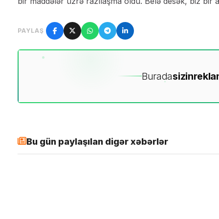
bir maddələr üzrə razılaşma oldu. Belə desək, biz bir ad
PAYLAŞ
Burada
sizin
rekla
Bu gün paylaşılan digər xəbərlər