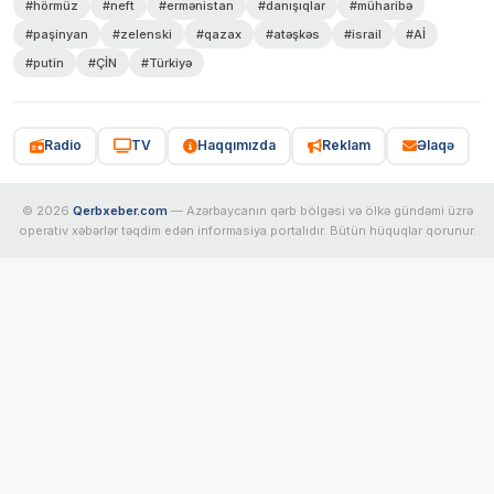
#hörmüz
#neft
#ermənistan
#danışıqlar
#müharibə
#paşinyan
#zelenski
#qazax
#atəşkəs
#israil
#Aİ
#putin
#ÇİN
#Türkiyə
Radio
TV
Haqqımızda
Reklam
Əlaqə
© 2026
Qerbxeber.com
— Azərbaycanın qərb bölgəsi və ölkə gündəmi üzrə
operativ xəbərlər təqdim edən informasiya portalıdır. Bütün hüquqlar qorunur.