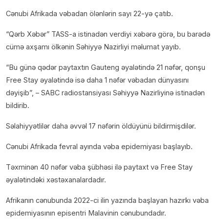
Cənubi Afrikada vəbadan ölənlərin sayı 22-yə çatıb.
“Qərb Xəbər” TASS-a istinadən verdiyi xəbərə görə, bu barədə
cümə axşamı ölkənin Səhiyyə Nazirliyi məlumat yayıb.
“Bu günə qədər paytaxtın Gauteng əyalətində 21 nəfər, qonşu
Free Stay əyalətində isə daha 1 nəfər vəbadan dünyasını
dəyişib”, – SABC radiostansiyası Səhiyyə Nazirliyinə istinadən
bildirib.
Səlahiyyətlilər daha əvvəl 17 nəfərin öldüyünü bildirmişdilər.
Cənubi Afrikada fevral ayında vəba epidemiyası başlayıb.
Təxminən 40 nəfər vəba şübhəsi ilə paytaxt və Free Stay
əyalətindəki xəstəxanalardadır.
Afrikanın cənubunda 2022-ci ilin yazında başlayan hazırkı vəba
epidemiyasının episentri Malavinin cənubundadır.