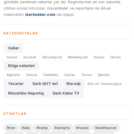
gündəlik yenilənən xəbərlər yer alır. Regionlardan ən son xəbərlər,
ictimai-sosial mövzular, müsahibələr və reportajlar ilə aktual
məlumatları
Qerbxeber.com
-da izləyin.
KATEQORIYALAR
Xəbər
Sosial
Siyasət
İqtisadiyyat
Mədəniyyət
Dünya
İdman
Bölgə xəbərləri
Ağstafa
Gəncə
Gədəbəy
Qazax
Tovuz
Şəmkir
Yazarlar
Qərb QHT-lərİ
Maraqlı
Elm və Texnologiya
Müsahibə-Reportaj
Qərb Xəbər TV
ETIKETLƏR
#iran
#abş
#tramp
#ukrayna
#rusiya
#azərbaycan