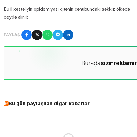
Bu il xəstəliyin epidemiyası qitənin cənubundakı səkkiz ölkədə
qeydə alınıb.
PAYLAŞ
Burada
sizin
reklamın
Bu gün paylaşılan digər xəbərlər