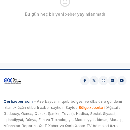
Bu gün heç bir yeni xəbər yayımlanmadı
Qerbxeber.com
– Azərbaycanın qərb bölgəsi və ölkə üzrə gündəmi
izləmək üçün etibarlı xəbər saytıdır. Saytda
Bölgə xəbərləri
(Ağstafa,
Gədəbəy, Gəncə, Qazax, Şəmkir, Tovuz), Hadisə, Sosial, Siyasət,
İqtisadiyyat, Dünya, Elm və Texnologiya, Mədəniyyət, İdman, Maraqlı,
Müsahibə-Reportaj, QHT Xəbər və Qərb Xəbər TV bölmələri üzrə