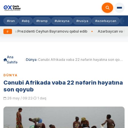
#iran
#abş
#tramp
#ukrayna
#rusiya
#azərbaycan
#h
rayna Prezidenti Ceyhun Bayramovu qəbul edib
Azərbaycan və Ukrayna 
Skip
to
content
Ana
Dünya
Cənubi Afrikada vəba 22 nəfərin həyatına son qoyub
Səhifə
DÜNYA
Cənubi Afrikada vəba 22 nəfərin həyatına
son qoyub
26 may / 09:22
1 dəq