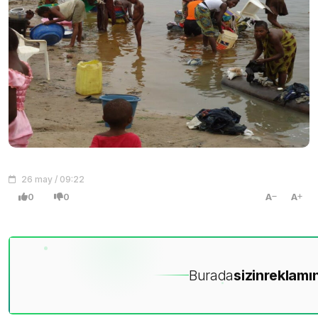
26 may / 09:22
0
0
A
A
Burada
sizin
reklamın