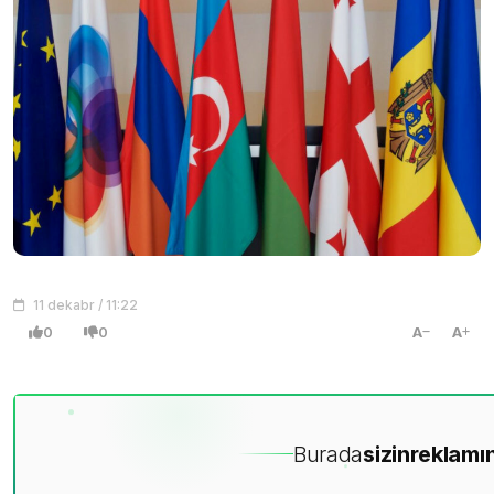
11 dekabr / 11:22
0
0
A
A
Burada
sizin
reklamın