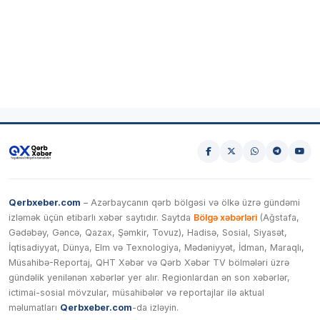
Qerbxeber.com
– Azərbaycanın qərb bölgəsi və ölkə üzrə gündəmi
izləmək üçün etibarlı xəbər saytıdır. Saytda
Bölgə xəbərləri
(Ağstafa,
Gədəbəy, Gəncə, Qazax, Şəmkir, Tovuz), Hadisə, Sosial, Siyasət,
İqtisadiyyat, Dünya, Elm və Texnologiya, Mədəniyyət, İdman, Maraqlı,
Müsahibə-Reportaj, QHT Xəbər və Qərb Xəbər TV bölmələri üzrə
gündəlik yenilənən xəbərlər yer alır. Regionlardan ən son xəbərlər,
ictimai-sosial mövzular, müsahibələr və reportajlar ilə aktual
məlumatları
Qerbxeber.com
-da izləyin.