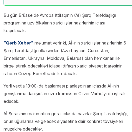
Bu gün Brüsseldə Avropa İttifaqının (Aİ) Şərq Tərəfdaşlığı
proqramına üzv ölkələrin xarici işlər nazirlərinin iclası
keçiriləcək.
“Qərb Xəbər”
məlumat verir ki, Aİ-nin xarici işlər nazirlərinin 6
Şərq Tərəfdaşlığı ölkəsindən (Azərbaycan, Gürcüstan,
Ermənistan, Ukrayna, Moldova, Belarus) olan həmkarları ilə
birgə iştirak edəcəkləri iclasa ittifaqın xarici siyasət idarəsinin
rəhbəri Cozep Borrell sədrlik edəcək.
Yerli vaxtla 18:00-da başlaması planlaşdırılan iclasda Aİ-nin
genişlənmə danışıqları üzrə komissarı Oliver Varhelyi də iştirak
edəcək.
Aİ Şurasının məlumatına görə, iclasda nazirlər Şərq Tərəfdaşlığı,
onun uğurlarına və gələcək siyasətinə dair konkret tövsiyələri
müzakirə edəcəklər.