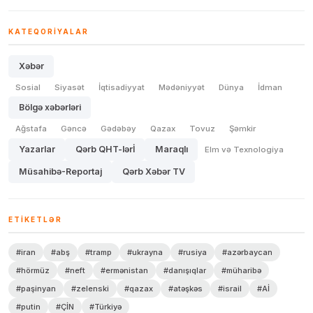
KATEQORIYALAR
Xəbər
Sosial
Siyasət
İqtisadiyyat
Mədəniyyət
Dünya
İdman
Bölgə xəbərləri
Ağstafa
Gəncə
Gədəbəy
Qazax
Tovuz
Şəmkir
Yazarlar
Qərb QHT-lərİ
Maraqlı
Elm və Texnologiya
Müsahibə-Reportaj
Qərb Xəbər TV
ETIKETLƏR
#iran
#abş
#tramp
#ukrayna
#rusiya
#azərbaycan
#hörmüz
#neft
#ermənistan
#danışıqlar
#müharibə
#paşinyan
#zelenski
#qazax
#atəşkəs
#israil
#Aİ
#putin
#ÇİN
#Türkiyə