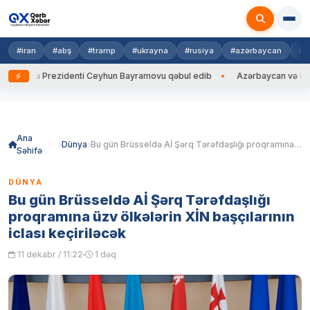
#iran
#abş
#tramp
#ukrayna
#rusiya
#azərbaycan
#h
rayna Prezidenti Ceyhun Bayramovu qəbul edib
Azərbaycan və Ukrayna 
Skip
to
content
Ana
Dünya
Bu gün Brüsseldə Aİ Şərq Tərəfdaşlığı proqramına üzv ölkələrin XİN başçılarının iclası keçiriləcək
Səhifə
DÜNYA
Bu gün Brüsseldə Aİ Şərq Tərəfdaşlığı
proqramına üzv ölkələrin XİN başçılarının
iclası keçiriləcək
11 dekabr / 11:22
1 dəq