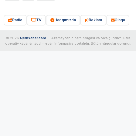
Radio
TV
Haqqımızda
Reklam
Əlaqə
© 2026
Qerbxeber.com
— Azərbaycanın qərb bölgəsi və ölkə gündəmi üzrə
operativ xəbərlər təqdim edən informasiya portalıdır. Bütün hüquqlar qorunur.