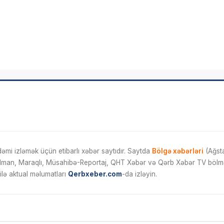
mi izləmək üçün etibarlı xəbər saytıdır. Saytda
Bölgə xəbərləri
(Ağsta
İdman, Maraqlı, Müsahibə-Reportaj, QHT Xəbər və Qərb Xəbər TV bölmələ
ilə aktual məlumatları
Qerbxeber.com
-da izləyin.