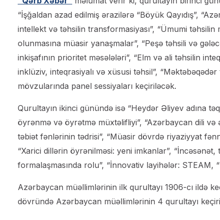
“Qərb Xəbər”
məlumat verir ki, qurultayın birinci gü
“İşğaldan azad edilmiş ərazilərə “Böyük Qayıdış”, “Azə
intellekt və təhsilin transformasiyası”, “Ümumi təhsi
olunmasına müasir yanaşmalar”, “Peşə təhsili və gələc
inkişafının prioritet məsələləri”, “Elm və ali təhsilin in
inklüziv, inteqrasiyalı və xüsusi təhsil”, “Məktəbəqədər
mövzularında panel sessiyaları keçiriləcək.
Qurultayın ikinci günündə isə “Heydər Əliyev adına təqa
öyrənmə və öyrətmə müxtəlifliyi”, “Azərbaycan dili və 
təbiət fənlərinin tədrisi”, “Müasir dövrdə riyaziyyat fənn
“Xarici dillərin öyrənilməsi: yeni imkanlar”, “İncəsənət, 
formalaşmasında rolu”, “İnnovativ layihələr: STEAM, 
Azərbaycan müəllimlərinin ilk qurultayı 1906-cı ildə keçir
dövründə Azərbaycan müəllimlərinin 4 qurultayı keçiril