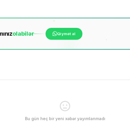
mınız
ola
bilər
Qiymət al
Bu gün heç bir yeni xəbər yayımlanmadı