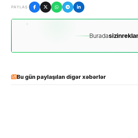
PAYLAŞ
Burada
sizin
rekla
Bu gün paylaşılan digər xəbərlər