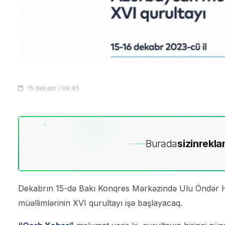
15 dekabr / 08:45
Burada
sizin
rekla
Dekabrın 15-də Bakı Konqres Mərkəzində Ulu Öndər Hey
müəllimlərinin XVI qurultayı işə başlayacaq.