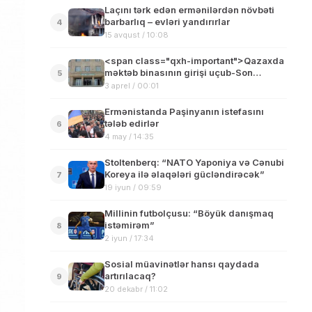
Laçını tərk edən ermənilərdən növbəti
barbarlıq – evləri yandırırlar
4
15 avqust / 10:08
<span class="qxh-important">Qazaxda
məktəb binasının girişi uçub-Son
5
dəqiqə</span>
3 aprel / 00:01
Ermənistanda Paşinyanın istefasını
tələb edirlər
6
4 may / 14:35
Stoltenberq: “NATO Yaponiya və Cənubi
Koreya ilə əlaqələri gücləndirəcək”
7
19 iyun / 09:59
Millinin futbolçusu: “Böyük danışmaq
istəmirəm”
8
2 iyun / 17:34
Sosial müavinətlər hansı qaydada
artırılacaq?
9
20 dekabr / 11:02