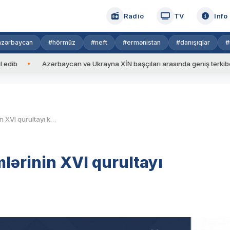
Radio
TV
Info
azərbaycan
#hörmüz
#neft
#ermənistan
#danışıqlar
#
Azərbaycan və Ukrayna XİN başçıları arasında geniş tərkibdə görüş
Bu gün Azərbaycan müəllimlərinin XVI qurultayı keçiriləcək
lərinin XVI qurultayı