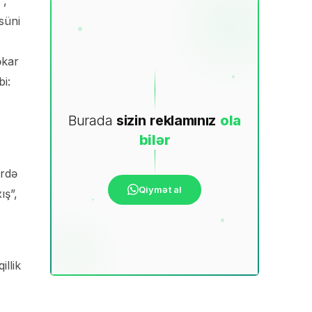
”,
süni
əkar
bi:
Burada
sizin
reklamınız
ola
bilər
vrdə
Qiymət al
ış”,
illik