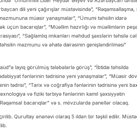
nündə “Ümummilli Lider Heydər Əliyev və Azərbaycan təhsili
rbaycan dili yeni çağırışlar müstəvisində”, “Rəqəmsallaşma, 
lin məzmununa müasir yanaşmalar”, “Ümumi təhsilin idarə
ək üçün bacarıqlar”, “Müəllim hazırlığı və müəllimlərin peş
teqrasiyası”, “Sağlamlıq imkanları məhdud şəxslərin təhsilə cəl
 təhsilin məzmunu və əhatə dairəsinin genişləndirilməsi”
üd”ə layiq görülmüş tələbələrlə görüş”, “İbtidai təhsildə
ədəbiyyat fənlərinin tədrisinə yeni yanaşmalar”, “Müasir dö
inin tədrisi”, “Tarix və coğrafiya fənlərinin tədrisinə yeni bax
texnologiya və fiziki tərbiyə fənlərinin kamil şəxsiyyətin
“Rəqəmsal bacarıqlar” və s. mövzularda panellər olacaq.
ilib. Qurultay ənənəvi olaraq 5 ildən bir təşkil edilir. Müstəq
ib.