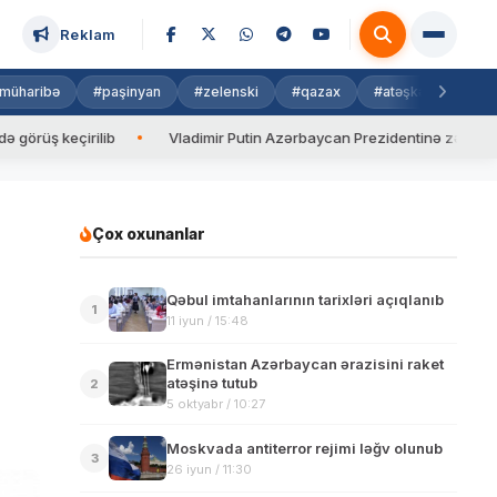
Reklam
müharibə
#paşinyan
#zelenski
#qazax
#atəşkəs
#isra
 keçirilib
Vladimir Putin Azərbaycan Prezidentinə zəng edib
Çox oxunanlar
Qəbul imtahanlarının tarixləri açıqlanıb
1
11 iyun / 15:48
Ermənistan Azərbaycan ərazisini raket
atəşinə tutub
2
5 oktyabr / 10:27
Moskvada antiterror rejimi ləğv olunub
3
26 iyun / 11:30