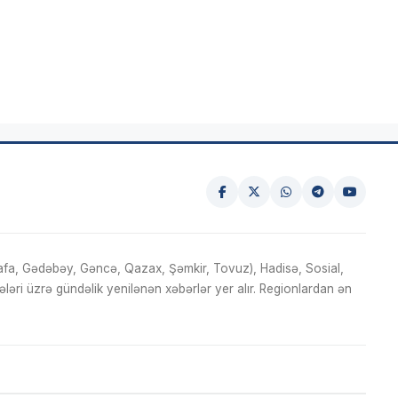
fa, Gədəbəy, Gəncə, Qazax, Şəmkir, Tovuz), Hadisə, Sosial,
ri üzrə gündəlik yenilənən xəbərlər yer alır. Regionlardan ən