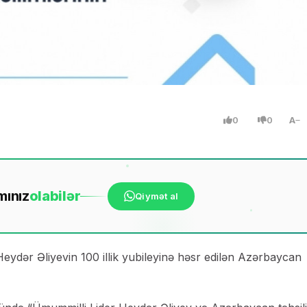
0
0
A
mınız
ola
bilər
Qiymət al
dər Əliyevin 100 illik yubileyinə həsr edilən Azərbaycan