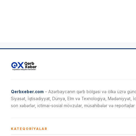
Qerbxeber.com
– Azərbaycanın qərb bölgəsi və ölkə üzrə gündə
Siyasət, İqtisadiyyat, Dünya, Elm və Texnologiya, Mədəniyyət, 
son xəbərlər, ictimai-sosial mövzular, müsahibələr və reportajlar 
KATEQORIYALAR