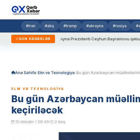
#iran
#abş
#tramp
#ukrayna
#rusiya
#
eni qaydalar
Ukrayna Prezidenti Ceyhun Bayramovu qəbul edib
SON XƏBƏRLƏR
Skip
to
content
Ana Səhifə
Elm və Texnologiya
ELM VƏ TEXNOLOGIYA
Bu gün Azərbaycan müəllim
keçiriləcək
15 dekabr / 08:45
2 dəq