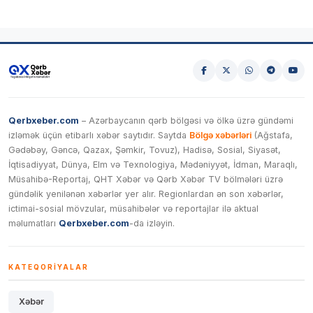
Qerbxeber.com
– Azərbaycanın qərb bölgəsi və ölkə üzrə gündəmi
izləmək üçün etibarlı xəbər saytıdır. Saytda
Bölgə xəbərləri
(Ağstafa,
Gədəbəy, Gəncə, Qazax, Şəmkir, Tovuz), Hadisə, Sosial, Siyasət,
İqtisadiyyat, Dünya, Elm və Texnologiya, Mədəniyyət, İdman, Maraqlı,
Müsahibə-Reportaj, QHT Xəbər və Qərb Xəbər TV bölmələri üzrə
gündəlik yenilənən xəbərlər yer alır. Regionlardan ən son xəbərlər,
ictimai-sosial mövzular, müsahibələr və reportajlar ilə aktual
məlumatları
Qerbxeber.com
-da izləyin.
KATEQORIYALAR
Xəbər