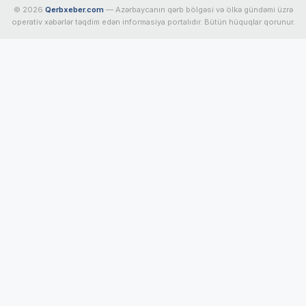
© 2026
Qerbxeber.com
— Azərbaycanın qərb bölgəsi və ölkə gündəmi üzrə
operativ xəbərlər təqdim edən informasiya portalıdır. Bütün hüquqlar qorunur.