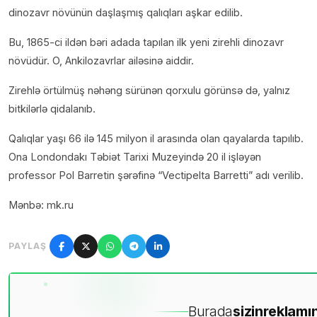
dinozavr növünün daşlaşmış qalıqları aşkar edilib.
Bu, 1865-ci ildən bəri adada tapılan ilk yeni zirehli dinozavr
növüdür. O, Ankilozavrlar ailəsinə aiddir.
Zirehlə örtülmüş nəhəng sürünən qorxulu görünsə də, yalnız
bitkilərlə qidalanıb.
Qalıqlar yaşı 66 ilə 145 milyon il arasında olan qayalarda tapılıb.
Ona Londondakı Təbiət Tarixi Muzeyində 20 il işləyən
professor Pol Barretin şərəfinə “Vectipelta Barretti” adı verilib.
Mənbə: mk.ru
PAYLAŞ
Burada
sizin
reklamın