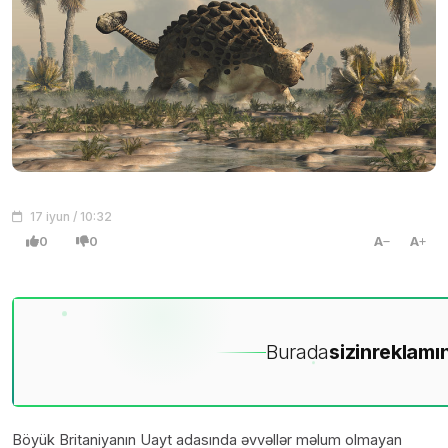
17 iyun / 10:32
0
0
A
A
Burada
sizin
reklamın
Böyük Britaniyanın Uayt adasında əvvəllər məlum olmayan