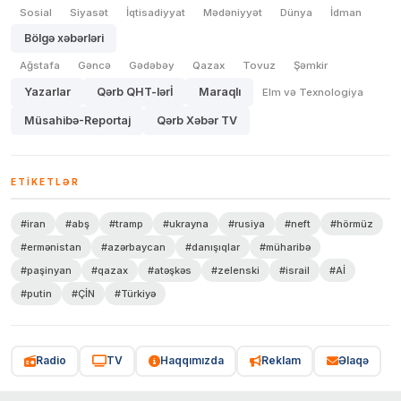
Sosial
Siyasət
İqtisadiyyat
Mədəniyyət
Dünya
İdman
Bölgə xəbərləri
Ağstafa
Gəncə
Gədəbəy
Qazax
Tovuz
Şəmkir
Yazarlar
Qərb QHT-lərİ
Maraqlı
Elm və Texnologiya
Müsahibə-Reportaj
Qərb Xəbər TV
ETIKETLƏR
#iran
#abş
#tramp
#ukrayna
#rusiya
#neft
#hörmüz
#ermənistan
#azərbaycan
#danışıqlar
#müharibə
#paşinyan
#qazax
#atəşkəs
#zelenski
#israil
#Aİ
#putin
#ÇİN
#Türkiyə
Radio
TV
Haqqımızda
Reklam
Əlaqə