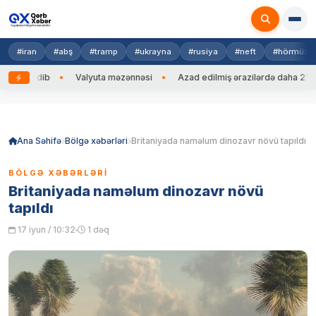
#iran
#abş
#tramp
#ukrayna
#rusiya
#neft
#hörmüz
əng edib
Valyuta məzənnəsi
Azad edilmiş ərazilərdə daha 212 min
Skip
to
content
Ana Səhifə
Bölgə xəbərləri
Britaniyada naməlum dinozavr növü tapıldı
BÖLGƏ XƏBƏRLƏRI
Britaniyada naməlum dinozavr növü
tapıldı
17 iyun / 10:32
1 dəq