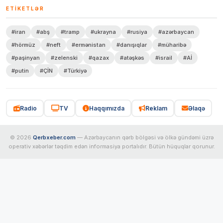
ETIKETLƏR
#iran
#abş
#tramp
#ukrayna
#rusiya
#azərbaycan
#hörmüz
#neft
#ermənistan
#danışıqlar
#müharibə
#paşinyan
#zelenski
#qazax
#atəşkəs
#israil
#Aİ
#putin
#ÇİN
#Türkiyə
Radio
TV
Haqqımızda
Reklam
Əlaqə
© 2026
Qerbxeber.com
— Azərbaycanın qərb bölgəsi və ölkə gündəmi üzrə
operativ xəbərlər təqdim edən informasiya portalıdır. Bütün hüquqlar qorunur.