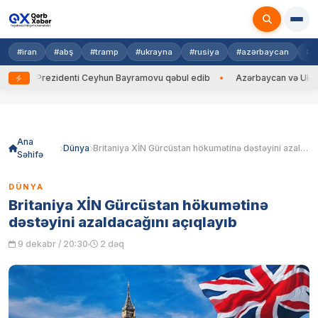
#iran
#abş
#tramp
#ukrayna
#rusiya
#azərbaycan
#h
yna Prezidenti Ceyhun Bayramovu qəbul edib
Azərbaycan və Ukrayna Xİ
Skip
to
content
Ana
Dünya
Britaniya XİN Gürcüstan hökumətinə dəstəyini azaldacağını açıqlayıb
Səhifə
DÜNYA
Britaniya XİN Gürcüstan hökumətinə
dəstəyini azaldacağını açıqlayıb
9 dekabr / 20:30
2 dəq