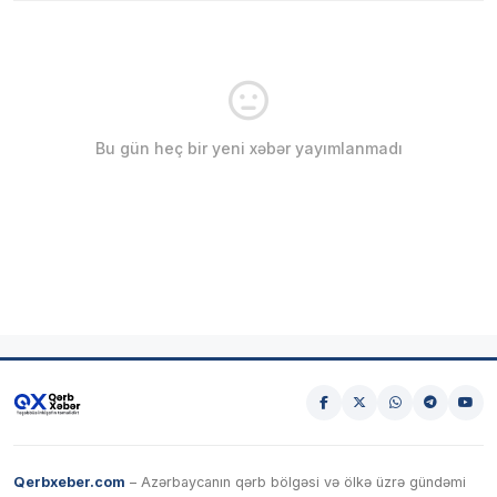
Bu gün heç bir yeni xəbər yayımlanmadı
Qerbxeber.com
– Azərbaycanın qərb bölgəsi və ölkə üzrə gündəmi