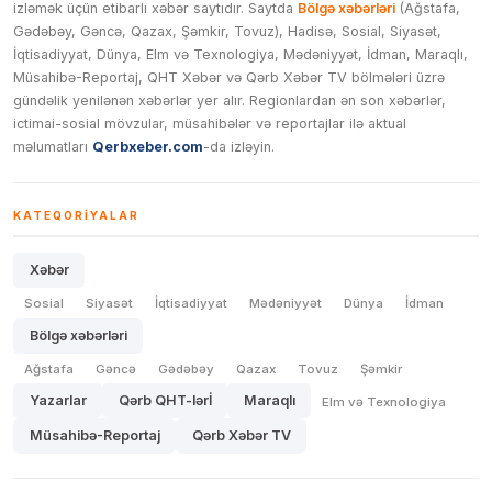
izləmək üçün etibarlı xəbər saytıdır. Saytda
Bölgə xəbərləri
(Ağstafa,
Gədəbəy, Gəncə, Qazax, Şəmkir, Tovuz), Hadisə, Sosial, Siyasət,
İqtisadiyyat, Dünya, Elm və Texnologiya, Mədəniyyət, İdman, Maraqlı,
Müsahibə-Reportaj, QHT Xəbər və Qərb Xəbər TV bölmələri üzrə
gündəlik yenilənən xəbərlər yer alır. Regionlardan ən son xəbərlər,
ictimai-sosial mövzular, müsahibələr və reportajlar ilə aktual
məlumatları
Qerbxeber.com
-da izləyin.
KATEQORIYALAR
Xəbər
Sosial
Siyasət
İqtisadiyyat
Mədəniyyət
Dünya
İdman
Bölgə xəbərləri
Ağstafa
Gəncə
Gədəbəy
Qazax
Tovuz
Şəmkir
Yazarlar
Qərb QHT-lərİ
Maraqlı
Elm və Texnologiya
Müsahibə-Reportaj
Qərb Xəbər TV