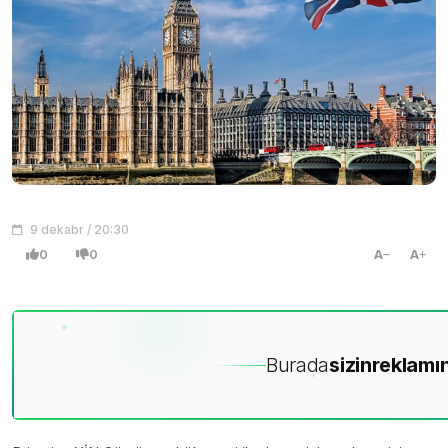
9 dekabr / 20:30
0
0
A
A
Burada
sizin
reklamın