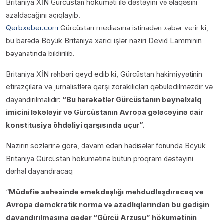
Britaniya XİN Gürcüstan hökuməti ilə dəstəyini və əlaqəsini
azaldacağını açıqlayıb.
Qerbxeber.com
Gürcüstan mediasına istinadən xəbər verir ki,
bu barədə Böyük Britaniya xarici işlər naziri Devid Lamminin
bəyanatında bildirilib.
Britaniya XİN rəhbəri qeyd edib ki, Gürcüstan hakimiyyətinin
etirazçılara və jurnalistlərə qarşı zorakılıqları qəbuledilməzdir və
dayandırılmalıdır:
“Bu hərəkətlər Gürcüstanın beynəlxalq
imicini ləkələyir və Gürcüstanın Avropa gələcəyinə dair
konstitusiya öhdəliyi qarşısında uçur”.
Nazirin sözlərinə görə, davam edən hadisələr fonunda Böyük
Britaniya Gürcüstan hökumətinə bütün proqram dəstəyini
dərhal dayandıracaq
“
Müdafiə sahəsində əməkdaşlığı məhdudlaşdıracaq və
Avropa demokratik norma və azadlıqlarından bu gedişin
dayandırılmasına qədər “Gürcü Arzusu” hökumətinin