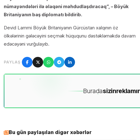
nümayəndələri ilə əlaqəni məhdudlaşdıracaq”, – Böyük
Britaniyanın baş diplomatı bildirib.
Devid Lammi Böyük Britaniyanın Gürcüstan xalqının öz
ölkələrinin gələcəyini seçmək hüququnu dəstəkləməkdə davam
edəcəyəni vurğulayıb.
PAYLAŞ
Burada
sizin
reklamın
Bu gün paylaşılan digər xəbərlər