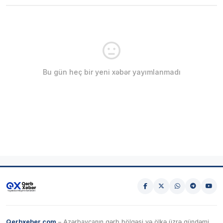
Bu gün heç bir yeni xəbər yayımlanmadı
Qerbxeber.com
– Azərbaycanın qərb bölgəsi və ölkə üzrə gündəmi