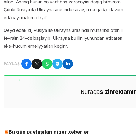
bilər: “Ancaq bunun nə vaxt baş verəcəyini dəqiq bilmirəm.
Çünki Rusiya ilə Ukrayna arasında savaşın nə qədər davam
edəcəyi məlum deyil”.
Qeyd edək ki, Rusiya ilə Ukrayna arasında müharibə ötən il
fevralın 24-də başlayıb. Ukrayna bu ilin iyunundan etibarən
əks-hücum əməliyyatları keçirir.
PAYLAŞ
Burada
sizin
reklamın
Bu gün paylaşılan digər xəbərlər