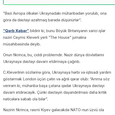
“Bəzi Avropa ölkələri Ukraynadakı müharibədən yorulub, ona
görə də dəstəyi azaltmaq barədə düşünürlər”.
“Qərb Xəbər”
bildirir ki, bunu Böyük Britaniyanın xarici işlər
naziri Ceyms Kleverli yerli “The House” jurnalına
müsahibəsində deyib.
Onun fikrincə, bu, ciddi problemdir. Nazir dünya dövlətlərini
Ukraynaya dəstəyi davam etdirməyə çağırıb.
C.Kleverlinin sözlərinə görə, Ukraynaya hərbi və iqtisadi yardım
göstərmək London üçün çətin və ağrılı qərar olub: “Amma söz
verirəm ki, müharibə başa çatana qədər Ukraynaya dəstəyi
davam etdirəcəyik. Çünki dəstəyin dayandırılması daha kritik
nəticələrə səbəb ola bilər”.
Nazirin fikrincə, rəsmi Kiyev gələcəkdə NATO-nun üzvü ola