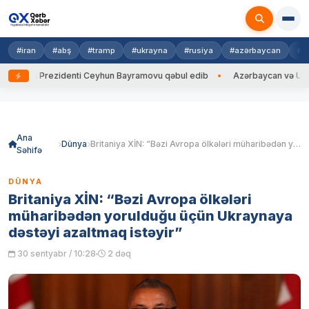
#iran
#abş
#tramp
#ukrayna
#rusiya
#azərbaycan
#h
ayna Prezidenti Ceyhun Bayramovu qəbul edib
Azərbaycan və Ukrayna X
Skip
to
content
Ana
Dünya
Britaniya XİN: “Bəzi Avropa ölkələri müharibədən yorulduğu üçün Ukraynaya dəstəyi azaltmaq istəyir”
Səhifə
DÜNYA
Britaniya XİN: “Bəzi Avropa ölkələri
müharibədən yorulduğu üçün Ukraynaya
dəstəyi azaltmaq istəyir”
30 sentyabr / 10:28
2 dəq