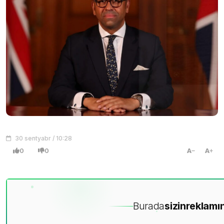
30 sentyabr / 10:28
0
0
A
A
Burada
sizin
reklamın