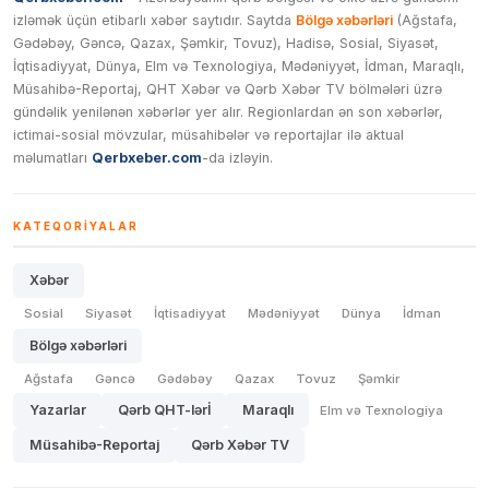
izləmək üçün etibarlı xəbər saytıdır. Saytda
Bölgə xəbərləri
(Ağstafa,
Gədəbəy, Gəncə, Qazax, Şəmkir, Tovuz), Hadisə, Sosial, Siyasət,
İqtisadiyyat, Dünya, Elm və Texnologiya, Mədəniyyət, İdman, Maraqlı,
Müsahibə-Reportaj, QHT Xəbər və Qərb Xəbər TV bölmələri üzrə
gündəlik yenilənən xəbərlər yer alır. Regionlardan ən son xəbərlər,
ictimai-sosial mövzular, müsahibələr və reportajlar ilə aktual
məlumatları
Qerbxeber.com
-da izləyin.
KATEQORIYALAR
Xəbər
Sosial
Siyasət
İqtisadiyyat
Mədəniyyət
Dünya
İdman
Bölgə xəbərləri
Ağstafa
Gəncə
Gədəbəy
Qazax
Tovuz
Şəmkir
Yazarlar
Qərb QHT-lərİ
Maraqlı
Elm və Texnologiya
Müsahibə-Reportaj
Qərb Xəbər TV