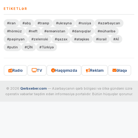
ETIKETLƏR
#iran
#abş
#tramp
#ukrayna
#rusiya
#azərbaycan
#hörmüz
#neft
#ermənistan
#danışıqlar
#müharibə
#paşinyan
#zelenski
#qazax
#atəşkəs
#israil
#Aİ
#putin
#ÇİN
#Türkiyə
Radio
TV
Haqqımızda
Reklam
Əlaqə
© 2026
Qerbxeber.com
— Azərbaycanın qərb bölgəsi və ölkə gündəmi üzrə
operativ xəbərlər təqdim edən informasiya portalıdır. Bütün hüquqlar qorunur.