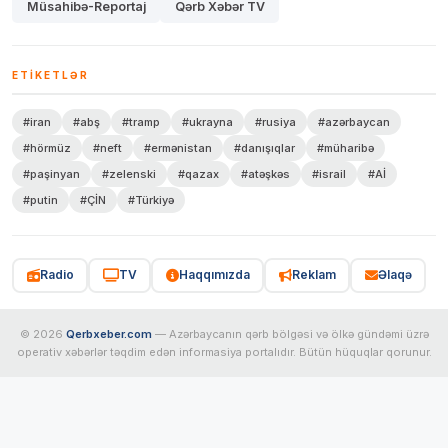
Müsahibə-Reportaj
Qərb Xəbər TV
ETIKETLƏR
#iran
#abş
#tramp
#ukrayna
#rusiya
#azərbaycan
#hörmüz
#neft
#ermənistan
#danışıqlar
#müharibə
#paşinyan
#zelenski
#qazax
#atəşkəs
#israil
#Aİ
#putin
#ÇİN
#Türkiyə
Radio
TV
Haqqımızda
Reklam
Əlaqə
© 2026
Qerbxeber.com
— Azərbaycanın qərb bölgəsi və ölkə gündəmi üzrə
operativ xəbərlər təqdim edən informasiya portalıdır. Bütün hüquqlar qorunur.