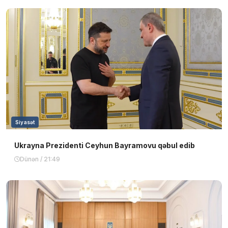
Siyasət
Ukrayna Prezidenti Ceyhun Bayramovu qəbul edib
Dünən / 21:49