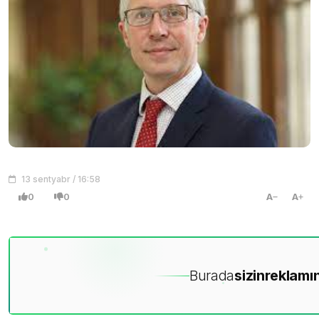
13 sentyabr / 16:58
0
0
A
A
Burada
sizin
reklamın