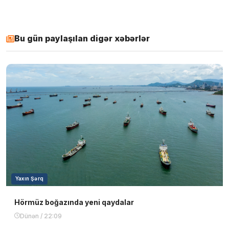
Bu gün paylaşılan digər xəbərlər
Yaxın Şərq
Hörmüz boğazında yeni qaydalar
Dünən / 22:09