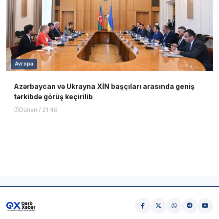
Avropa
Azərbaycan və Ukrayna XİN başçıları arasında geniş
tərkibdə görüş keçirilib
Dünən / 21:40