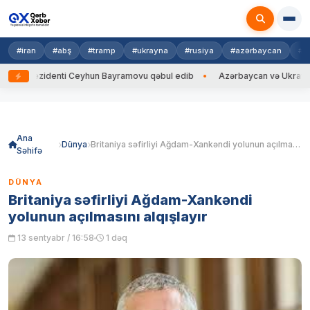
#iran
#abş
#tramp
#ukrayna
#rusiya
#azərbaycan
#h
rezidenti Ceyhun Bayramovu qəbul edib
Azərbaycan və Ukrayna XİN başç
Skip
to
content
Ana
Dünya
Britaniya səfirliyi Ağdam-Xankəndi yolunun açılmasını alqışlayır
Səhifə
DÜNYA
Britaniya səfirliyi Ağdam-Xankəndi
yolunun açılmasını alqışlayır
13 sentyabr / 16:58
1 dəq