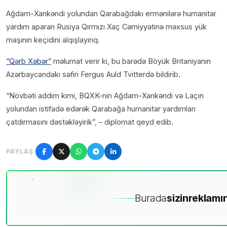
Ağdam-Xankəndi yolundan Qarabağdakı ermənilərə humanitar
yardım aparan Rusiya Qırmızı Xaç Cəmiyyətinə məxsus yük
maşının keçidini alqışlayırıq.
“Qərb Xəbər”
məlumat verir ki, bu barədə Böyük Britaniyanın
Azərbaycandakı səfiri Fergus Auld Tvitterdə bildirib.
“Növbəti addım kimi, BQXK-nin Ağdam-Xankəndi və Laçın
yolundan istifadə edərək Qarabağa humanitar yardımları
çatdırmasını dəstəkləyirik”, – diplomat qeyd edib.
PAYLAŞ
Burada
sizin
reklamın