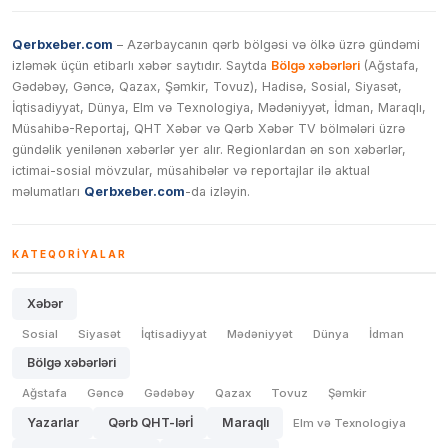
Qerbxeber.com
– Azərbaycanın qərb bölgəsi və ölkə üzrə gündəmi
izləmək üçün etibarlı xəbər saytıdır. Saytda
Bölgə xəbərləri
(Ağstafa,
Gədəbəy, Gəncə, Qazax, Şəmkir, Tovuz), Hadisə, Sosial, Siyasət,
İqtisadiyyat, Dünya, Elm və Texnologiya, Mədəniyyət, İdman, Maraqlı,
Müsahibə-Reportaj, QHT Xəbər və Qərb Xəbər TV bölmələri üzrə
gündəlik yenilənən xəbərlər yer alır. Regionlardan ən son xəbərlər,
ictimai-sosial mövzular, müsahibələr və reportajlar ilə aktual
məlumatları
Qerbxeber.com
-da izləyin.
KATEQORIYALAR
Xəbər
Sosial
Siyasət
İqtisadiyyat
Mədəniyyət
Dünya
İdman
Bölgə xəbərləri
Ağstafa
Gəncə
Gədəbəy
Qazax
Tovuz
Şəmkir
Yazarlar
Qərb QHT-lərİ
Maraqlı
Elm və Texnologiya