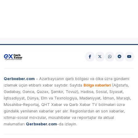
Qerbxeber.com
– Azərbaycanın qərb bölgəsi və ölkə üzrə gündəmi
izləmək üçün etibarlı xəbər saytıdır. Saytda
Bölgə xəbərləri
(Ağstafa,
Gədəbəy, Gəncə, Qazax, Şəmkir, Tovuz), Hadisə, Sosial, Siyasət,
İqtisadiyyat, Dünya, Elm və Texnologiya, Mədəniyyət, İdman, Maraqlı,
Müsahibə-Reportaj, QHT Xəbər və Qərb Xəbər TV bölmələri üzrə
gündəlik yenilənən xəbərlər yer alır. Regionlardan ən son xəbərlər,
ictimai-sosial mövzular, müsahibələr və reportajlar ilə aktual
məlumatları
Qerbxeber.com
-da izləyin.