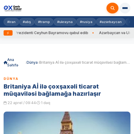
#iran
#abş
#tramp
#ukrayna
#rusiya
#azərbaycan
#h
yna Prezidenti Ceyhun Bayramovu qəbul edib
Azərbaycan və Ukrayna Xİ
Skip
to
content
Ana
Dünya
Britaniya Aİ ilə çoxşaxəli ticarət müqaviləsi bağlamağa hazırlaşır
Səhifə
DÜNYA
Britaniya Aİ ilə çoxşaxəli ticarət
müqaviləsi bağlamağa hazırlaşır
22 aprel / 09:44
1 dəq