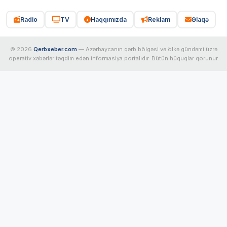
Radio
TV
Haqqımızda
Reklam
Əlaqə
© 2026
Qerbxeber.com
— Azərbaycanın qərb bölgəsi və ölkə gündəmi üzrə
operativ xəbərlər təqdim edən informasiya portalıdır. Bütün hüquqlar qorunur.