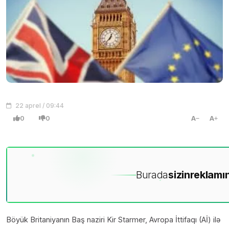
22 aprel / 09:44
0
0
A
A
Burada
sizin
reklamın
Böyük Britaniyanın Baş naziri Kir Starmer, Avropa İttifaqı (Aİ) ilə