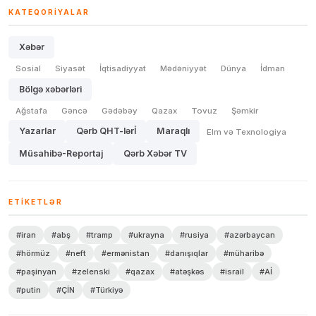
KATEQORIYALAR
Xəbər
Sosial
Siyasət
İqtisadiyyat
Mədəniyyət
Dünya
İdman
Bölgə xəbərləri
Ağstafa
Gəncə
Gədəbəy
Qazax
Tovuz
Şəmkir
Yazarlar
Qərb QHT-lərİ
Maraqlı
Elm və Texnologiya
Müsahibə-Reportaj
Qərb Xəbər TV
ETIKETLƏR
#iran
#abş
#tramp
#ukrayna
#rusiya
#azərbaycan
#hörmüz
#neft
#ermənistan
#danışıqlar
#müharibə
#paşinyan
#zelenski
#qazax
#atəşkəs
#israil
#Aİ
#putin
#ÇİN
#Türkiyə