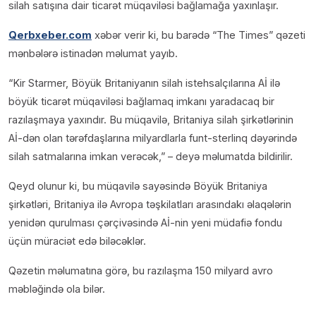
silah satışına dair ticarət müqaviləsi bağlamağa yaxınlaşır.
Qerbxeber.com
xəbər verir ki, bu barədə “The Times” qəzeti
mənbələrə istinadən məlumat yayıb.
“Kir Starmer, Böyük Britaniyanın silah istehsalçılarına Aİ ilə
böyük ticarət müqaviləsi bağlamaq imkanı yaradacaq bir
razılaşmaya yaxındır. Bu müqavilə, Britaniya silah şirkətlərinin
Aİ-dən olan tərəfdaşlarına milyardlarla funt-sterlinq dəyərində
silah satmalarına imkan verəcək,” – deyə məlumatda bildirilir.
Qeyd olunur ki, bu müqavilə sayəsində Böyük Britaniya
şirkətləri, Britaniya ilə Avropa təşkilatları arasındakı əlaqələrin
yenidən qurulması çərçivəsində Aİ-nin yeni müdafiə fondu
üçün müraciət edə biləcəklər.
Qəzetin məlumatına görə, bu razılaşma 150 milyard avro
məbləğində ola bilər.