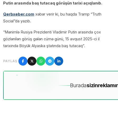
Putin arasında baş tutacaq görüşün tarixi açıqlanıb.
Qerbxeber.com
xəbər verir ki, bu haqda Tramp “Truth
Social”da yazıb.
“Mənimlə Rusiya Prezidenti Vladimir Putin arasında çox
gözlənilən görüş gələn cümə günü, 15 avqust 2025-ci il
tarixində Böyük Alyaska ştatında baş tutacaq”.
PAYLAŞ
Burada
sizin
reklamın