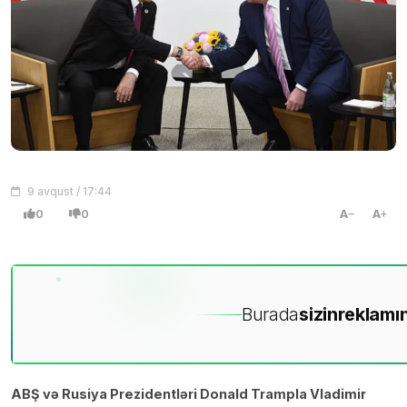
9 avqust / 17:44
0
0
A
A
Burada
sizin
reklamın
ABŞ və Rusiya Prezidentləri Donald Trampla Vladimir