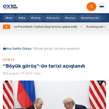
#iran
#abş
#tramp
#ukrayna
#rusiya
#azərbaycan
#h
Ukrayna Prezidenti Ceyhun Bayramovu qəbul edib
Azərbaycan və Ukrayn
Skip
to
content
Ana Səhifə
Dünya
“Böyük görüş”-ün tarixi açıqlandı
DÜNYA
“Böyük görüş”-ün tarixi açıqlandı
9 avqust / 17:44
1 dəq