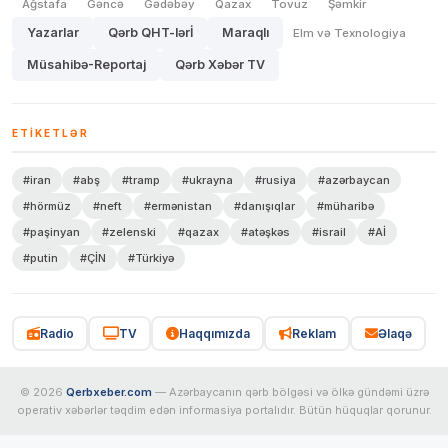
Ağstafa
Gəncə
Gədəbəy
Qazax
Tovuz
Şəmkir
Yazarlar
Qərb QHT-lərİ
Maraqlı
Elm və Texnologiya
Müsahibə-Reportaj
Qərb Xəbər TV
ETIKETLƏR
#iran
#abş
#tramp
#ukrayna
#rusiya
#azərbaycan
#hörmüz
#neft
#ermənistan
#danışıqlar
#müharibə
#paşinyan
#zelenski
#qazax
#atəşkəs
#israil
#Aİ
#putin
#ÇİN
#Türkiyə
Radio
TV
Haqqımızda
Reklam
Əlaqə
© 2026
Qerbxeber.com
— Azərbaycanın qərb bölgəsi və ölkə gündəmi üzrə
operativ xəbərlər təqdim edən informasiya portalıdır. Bütün hüquqlar qorunur.