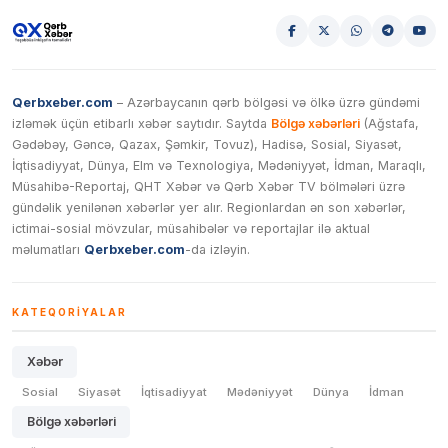
Qerbxeber.com
– Azərbaycanın qərb bölgəsi və ölkə üzrə gündəmi
izləmək üçün etibarlı xəbər saytıdır. Saytda
Bölgə xəbərləri
(Ağstafa,
Gədəbəy, Gəncə, Qazax, Şəmkir, Tovuz), Hadisə, Sosial, Siyasət,
İqtisadiyyat, Dünya, Elm və Texnologiya, Mədəniyyət, İdman, Maraqlı,
Müsahibə-Reportaj, QHT Xəbər və Qərb Xəbər TV bölmələri üzrə
gündəlik yenilənən xəbərlər yer alır. Regionlardan ən son xəbərlər,
ictimai-sosial mövzular, müsahibələr və reportajlar ilə aktual
məlumatları
Qerbxeber.com
-da izləyin.
KATEQORIYALAR
Xəbər
Sosial
Siyasət
İqtisadiyyat
Mədəniyyət
Dünya
İdman
Bölgə xəbərləri