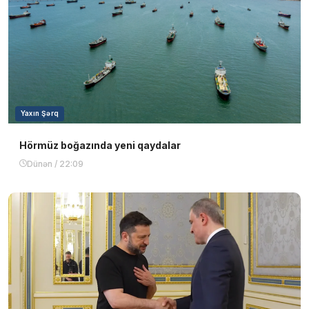
Yaxın Şərq
Hörmüz boğazında yeni qaydalar
Dünən / 22:09