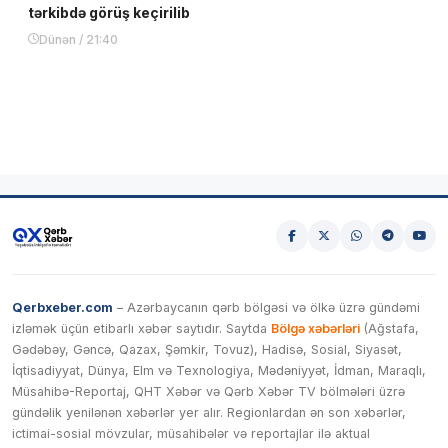
tərkibdə görüş keçirilib
Dünən / 21:40
Qerbxeber.com
– Azərbaycanın qərb bölgəsi və ölkə üzrə gündəmi
izləmək üçün etibarlı xəbər saytıdır. Saytda
Bölgə xəbərləri
(Ağstafa,
Gədəbəy, Gəncə, Qazax, Şəmkir, Tovuz), Hadisə, Sosial, Siyasət,
İqtisadiyyat, Dünya, Elm və Texnologiya, Mədəniyyət, İdman, Maraqlı,
Müsahibə-Reportaj, QHT Xəbər və Qərb Xəbər TV bölmələri üzrə
gündəlik yenilənən xəbərlər yer alır. Regionlardan ən son xəbərlər,
ictimai-sosial mövzular, müsahibələr və reportajlar ilə aktual