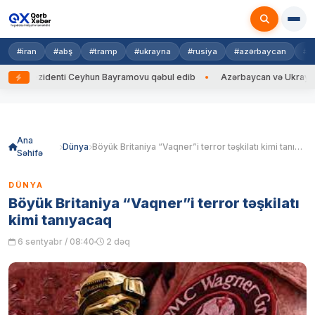
#iran
#abş
#tramp
#ukrayna
#rusiya
#azərbaycan
#h
rezidenti Ceyhun Bayramovu qəbul edib
Azərbaycan və Ukrayna XİN baş
Skip
to
content
Ana
Dünya
Böyük Britaniya “Vaqner”i terror təşkilatı kimi tanıyacaq
Səhifə
DÜNYA
Böyük Britaniya “Vaqner”i terror təşkilatı
kimi tanıyacaq
6 sentyabr / 08:40
2 dəq