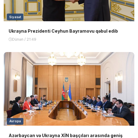
Siyasət
Ukrayna Prezidenti Ceyhun Bayramovu qəbul edib
Dünən / 21:49
Avropa
Azərbaycan və Ukrayna XİN başçıları arasında geniş