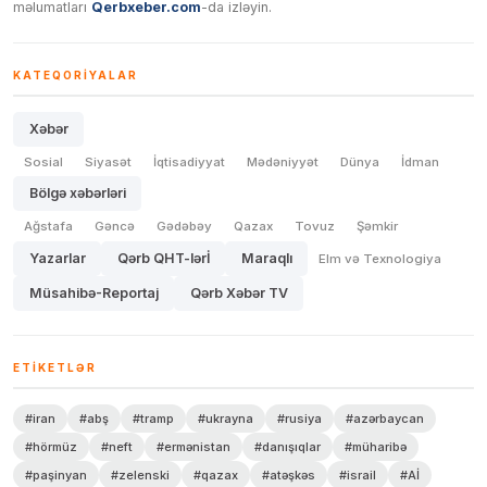
məlumatları
Qerbxeber.com
-da izləyin.
KATEQORIYALAR
Xəbər
Sosial
Siyasət
İqtisadiyyat
Mədəniyyət
Dünya
İdman
Bölgə xəbərləri
Ağstafa
Gəncə
Gədəbəy
Qazax
Tovuz
Şəmkir
Yazarlar
Qərb QHT-lərİ
Maraqlı
Elm və Texnologiya
Müsahibə-Reportaj
Qərb Xəbər TV
ETIKETLƏR
#iran
#abş
#tramp
#ukrayna
#rusiya
#azərbaycan
#hörmüz
#neft
#ermənistan
#danışıqlar
#müharibə
#paşinyan
#zelenski
#qazax
#atəşkəs
#israil
#Aİ