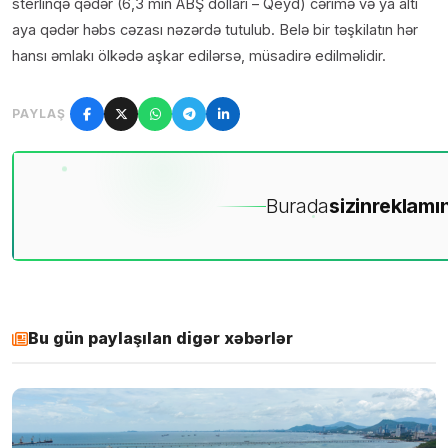
sterlinqə qədər (6,3 min ABŞ dolları – Qeyd) cərimə və ya altı
aya qədər həbs cəzası nəzərdə tutulub. Belə bir təşkilatın hər
hansı əmlakı ölkədə aşkar edilərsə, müsadirə edilməlidir.
PAYLAŞ
Burada
sizin
reklamın
Bu gün paylaşılan digər xəbərlər