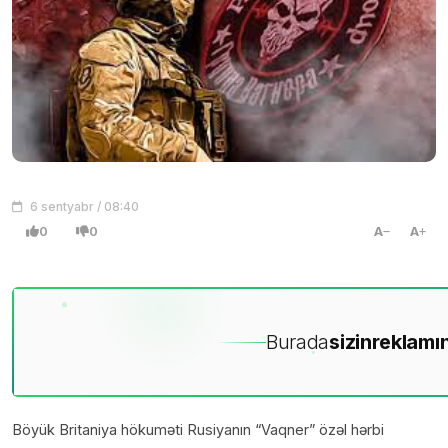
6 sentyabr / 08:40
0
0
A
A
Burada
sizin
reklamın
Böyük Britaniya hökuməti Rusiyanın “Vaqner” özəl hərbi