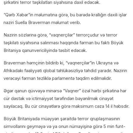
şirkətini terror təşkilatları siyahısına daxil edəcək.
“Qərb Xəbər”in məlumatına görə, bu barədə krallığın daxili işlər
naziri Suella Braverman məlumat verib.
Nazirin sözlərinə görə, “vaqnerçilər” terrorçudur və terror
təşkilatı siyahısına salınması haqqında fərman bu faktı Böyük
Britaniya qanunvericiliyində təsbit edəcək.
Braverman həmçinin bildirib ki, “vaqnerçilər”in Ukrayna və
Afrikadakı fəaliyyəti qlobal təhlükəsizliyə təhdid yaradır. Nazirin
verəcəyi fərman tezliklə parlamentə təqdim edilməlidir.
Əgər qanun qüvvəyə minərsə “Vaqner” özəl hərbi şirkətinə hər
cür dəstək və ictimaiyyət tərəfindən bəyənilmək cinayət
sayılacaq. Bu cür cinayətlərə görə maksimum cəza 14 il həbsdir.
Böyük Britaniyada müəyyən şəraitdə terror qruplaşmasının
simvollarını geyməyə və ya onun nümayişinə görə 5 min funt-