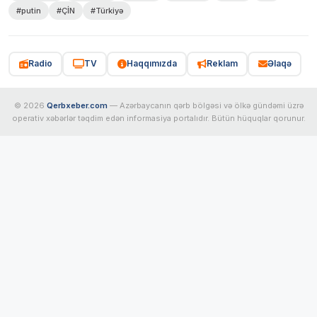
#putin
#ÇİN
#Türkiyə
Radio
TV
Haqqımızda
Reklam
Əlaqə
© 2026
Qerbxeber.com
— Azərbaycanın qərb bölgəsi və ölkə gündəmi üzrə
operativ xəbərlər təqdim edən informasiya portalıdır. Bütün hüquqlar qorunur.