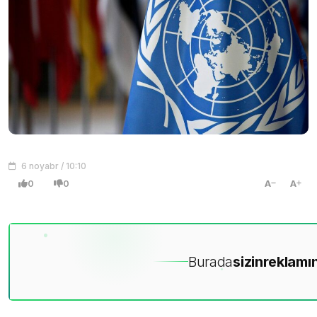
6 noyabr / 10:10
0
0
A
A
Burada
sizin
reklamın