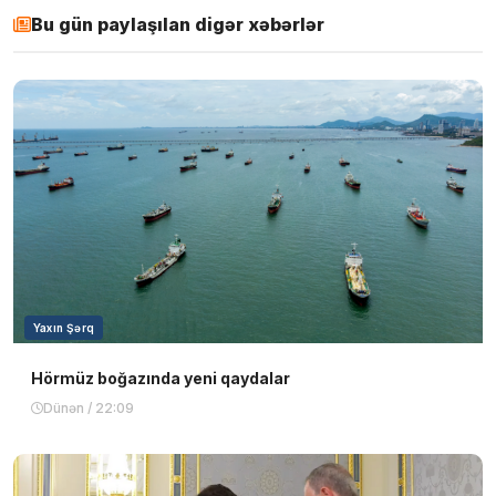
Bu gün paylaşılan digər xəbərlər
Yaxın Şərq
Hörmüz boğazında yeni qaydalar
Dünən / 22:09