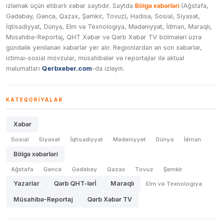
izləmək üçün etibarlı xəbər saytıdır. Saytda
Bölgə xəbərləri
(Ağstafa,
Gədəbəy, Gəncə, Qazax, Şəmkir, Tovuz), Hadisə, Sosial, Siyasət,
İqtisadiyyat, Dünya, Elm və Texnologiya, Mədəniyyət, İdman, Maraqlı,
Müsahibə-Reportaj, QHT Xəbər və Qərb Xəbər TV bölmələri üzrə
gündəlik yenilənən xəbərlər yer alır. Regionlardan ən son xəbərlər,
ictimai-sosial mövzular, müsahibələr və reportajlar ilə aktual
məlumatları
Qerbxeber.com
-da izləyin.
KATEQORIYALAR
Xəbər
Sosial
Siyasət
İqtisadiyyat
Mədəniyyət
Dünya
İdman
Bölgə xəbərləri
Ağstafa
Gəncə
Gədəbəy
Qazax
Tovuz
Şəmkir
Yazarlar
Qərb QHT-lərİ
Maraqlı
Elm və Texnologiya
Müsahibə-Reportaj
Qərb Xəbər TV