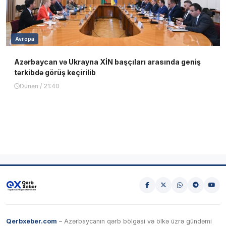
Avropa
Azərbaycan və Ukrayna XİN başçıları arasında geniş
tərkibdə görüş keçirilib
Dünən / 21:40
Qerbxeber.com
– Azərbaycanın qərb bölgəsi və ölkə üzrə gündəmi