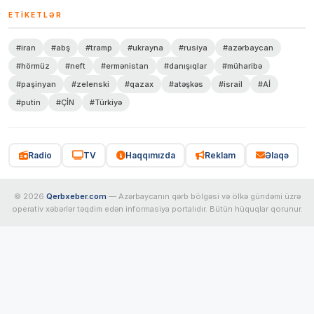
ETIKETLƏR
#iran
#abş
#tramp
#ukrayna
#rusiya
#azərbaycan
#hörmüz
#neft
#ermənistan
#danışıqlar
#müharibə
#paşinyan
#zelenski
#qazax
#atəşkəs
#israil
#Aİ
#putin
#ÇİN
#Türkiyə
Radio
TV
Haqqımızda
Reklam
Əlaqə
© 2026
Qerbxeber.com
— Azərbaycanın qərb bölgəsi və ölkə gündəmi üzrə
operativ xəbərlər təqdim edən informasiya portalıdır. Bütün hüquqlar qorunur.