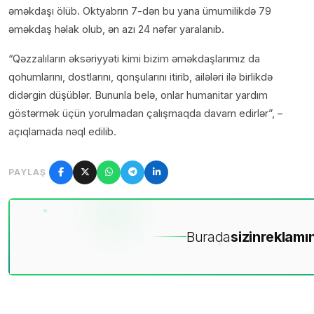
əməkdaşı ölüb. Oktyabrın 7-dən bu yana ümumilikdə 79
əməkdaş həlak olub, ən azı 24 nəfər yaralanıb.
“Qəzzalıların əksəriyyəti kimi bizim əməkdaşlarımız da
qohumlarını, dostlarını, qonşularını itirib, ailələri ilə birlikdə
didərgin düşüblər. Bununla belə, onlar humanitar yardım
göstərmək üçün yorulmadan çalışmaqda davam edirlər”, –
açıqlamada nəql edilib.
PAYLAŞ
Burada
sizin
reklamın