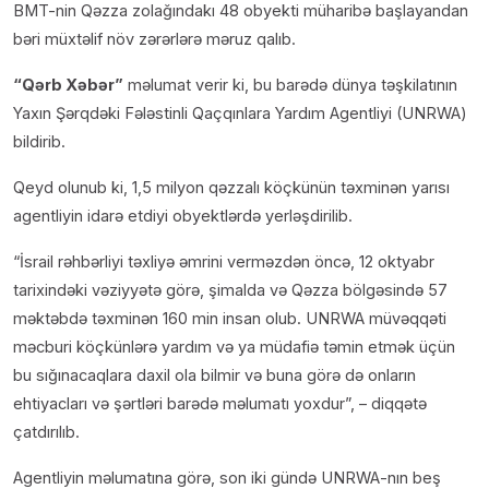
BMT-nin Qəzza zolağındakı 48 obyekti müharibə başlayandan
bəri müxtəlif növ zərərlərə məruz qalıb.
“Qərb Xəbər”
məlumat verir ki, bu barədə dünya təşkilatının
Yaxın Şərqdəki Fələstinli Qaçqınlara Yardım Agentliyi (UNRWA)
bildirib.
Qeyd olunub ki, 1,5 milyon qəzzalı köçkünün təxminən yarısı
agentliyin idarə etdiyi obyektlərdə yerləşdirilib.
“İsrail rəhbərliyi təxliyə əmrini verməzdən öncə, 12 oktyabr
tarixindəki vəziyyətə görə, şimalda və Qəzza bölgəsində 57
məktəbdə təxminən 160 min insan olub. UNRWA müvəqqəti
məcburi köçkünlərə yardım və ya müdafiə təmin etmək üçün
bu sığınacaqlara daxil ola bilmir və buna görə də onların
ehtiyacları və şərtləri barədə məlumatı yoxdur”, – diqqətə
çatdırılıb.
Agentliyin məlumatına görə, son iki gündə UNRWA-nın beş