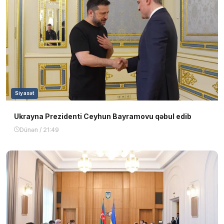
Siyasət
Ukrayna Prezidenti Ceyhun Bayramovu qəbul edib
Dünən / 21:49