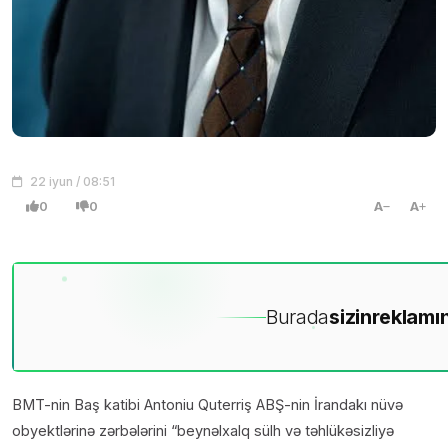
22 iyun / 08:51
0
0
A
A
Burada
sizin
reklamın
BMT-nin Baş katibi Antoniu Quterriş ABŞ-nin İrandakı nüvə
obyektlərinə zərbələrini “beynəlxalq sülh və təhlükəsizliyə