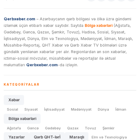
Qerbxeber.com
– Azərbaycanın qərb bölgəsi və ölkə üzrə gündəmi
izləmək üçün etibarlı xəbər saytıdır. Saytda
Bölgə xəbərləri
(Ağstafa,
Gədəbəy, Gəncə, Qazax, Şəmkir, Tovuz), Hadisə, Sosial, Siyasət,
İqtisadiyyat, Dünya, Elm və Texnologiya, Mədəniyyət, İdman, Maraqlı,
Müsahibə-Reportaj, QHT Xəbər və Qərb Xəbər TV bölmələri üzrə
gündəlik yenilənən xəbərlər yer alır. Regionlardan ən son xəbərlər,
ictimai-sosial mövzular, müsahibələr və reportajlar ilə aktual
məlumatları
Qerbxeber.com
-da izləyin.
KATEQORIYALAR
Xəbər
Sosial
Siyasət
İqtisadiyyat
Mədəniyyət
Dünya
İdman
Bölgə xəbərləri
Ağstafa
Gəncə
Gədəbəy
Qazax
Tovuz
Şəmkir
Yazarlar
Qərb QHT-lərİ
Maraqlı
Elm və Texnologiya