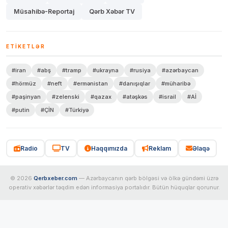
Müsahibə-Reportaj
Qərb Xəbər TV
ETIKETLƏR
#iran
#abş
#tramp
#ukrayna
#rusiya
#azərbaycan
#hörmüz
#neft
#ermənistan
#danışıqlar
#müharibə
#paşinyan
#zelenski
#qazax
#atəşkəs
#israil
#Aİ
#putin
#ÇİN
#Türkiyə
Radio
TV
Haqqımızda
Reklam
Əlaqə
© 2026
Qerbxeber.com
— Azərbaycanın qərb bölgəsi və ölkə gündəmi üzrə
operativ xəbərlər təqdim edən informasiya portalıdır. Bütün hüquqlar qorunur.