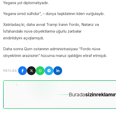
Yeganə yol diplomatiyadır.
Yeganə ümid sülhdür”, – dünya təşkilatının lideri vurğulayıb.
Xatırladaq ki, daha əvvəl Tramp İranın Fordo, Nətənz və
İsfahandakı nüvə obyektlərinə uğurlu zərbələr
endirildiyini açıqlamışdı.
Daha sonra Qum ostanının administrasiyası “Fordo nüvə
obyektinin ərazisinin” hücuma məruz qaldığını etiraf etmişdi.
PAYLAŞ
Burada
sizin
reklamın