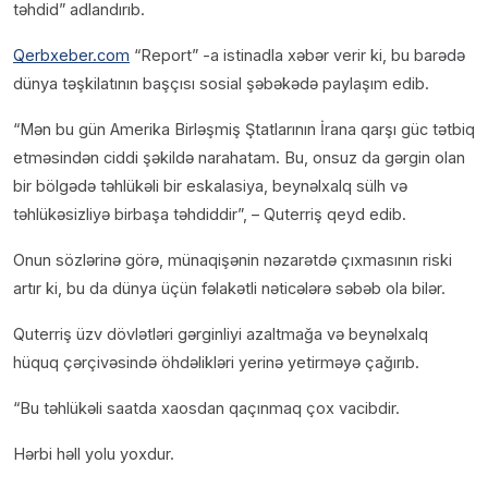
təhdid” adlandırıb.
Qerbxeber.com
“Report” -a istinadla xəbər verir ki, bu barədə
dünya təşkilatının başçısı sosial şəbəkədə paylaşım edib.
“Mən bu gün Amerika Birləşmiş Ştatlarının İrana qarşı güc tətbiq
etməsindən ciddi şəkildə narahatam. Bu, onsuz da gərgin olan
bir bölgədə təhlükəli bir eskalasiya, beynəlxalq sülh və
təhlükəsizliyə birbaşa təhdiddir”, – Quterriş qeyd edib.
Onun sözlərinə görə, münaqişənin nəzarətdə çıxmasının riski
artır ki, bu da dünya üçün fəlakətli nəticələrə səbəb ola bilər.
Quterriş üzv dövlətləri gərginliyi azaltmağa və beynəlxalq
hüquq çərçivəsində öhdəlikləri yerinə yetirməyə çağırıb.
“Bu təhlükəli saatda xaosdan qaçınmaq çox vacibdir.
Hərbi həll yolu yoxdur.