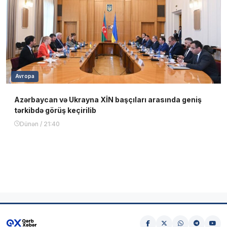
Avropa
Azərbaycan və Ukrayna XİN başçıları arasında geniş
tərkibdə görüş keçirilib
Dünən / 21:40