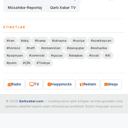
Müsahibə-Reportaj
Qərb Xəbər TV
ETIKETLƏR
#iran
#abş
#tramp
#ukrayna
#rusiya
#azərbaycan
#hörmüz
#neft
#ermənistan
#danışıqlar
#müharibə
#paşinyan
#zelenski
#qazax
#atəşkəs
#israil
#Aİ
#putin
#ÇİN
#Türkiyə
Radio
TV
Haqqımızda
Reklam
Əlaqə
© 2026
Qerbxeber.com
— Azərbaycanın qərb bölgəsi və ölkə gündəmi üzrə
operativ xəbərlər təqdim edən informasiya portalıdır. Bütün hüquqlar qorunur.