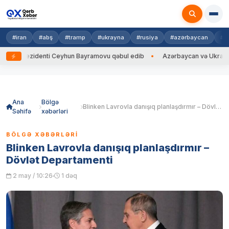
#iran
#abş
#tramp
#ukrayna
#rusiya
#azərbaycan
#h
rezidenti Ceyhun Bayramovu qəbul edib
Azərbaycan və Ukrayna XİN baş
Skip
to
content
Ana
Bölgə
Blinken Lavrovla danışıq planlaşdırmır – Dövlət Departamenti
Səhifə
xəbərləri
BÖLGƏ XƏBƏRLƏRI
Blinken Lavrovla danışıq planlaşdırmır –
Dövlət Departamenti
2 may / 10:26
1 dəq