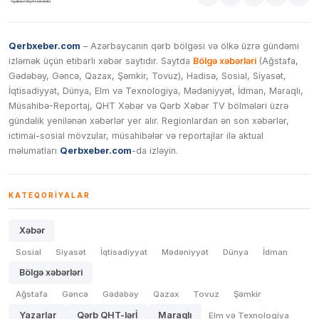
Qerbxeber.com
– Azərbaycanın qərb bölgəsi və ölkə üzrə gündəmi
izləmək üçün etibarlı xəbər saytıdır. Saytda
Bölgə xəbərləri
(Ağstafa,
Gədəbəy, Gəncə, Qazax, Şəmkir, Tovuz), Hadisə, Sosial, Siyasət,
İqtisadiyyat, Dünya, Elm və Texnologiya, Mədəniyyət, İdman, Maraqlı,
Müsahibə-Reportaj, QHT Xəbər və Qərb Xəbər TV bölmələri üzrə
gündəlik yenilənən xəbərlər yer alır. Regionlardan ən son xəbərlər,
ictimai-sosial mövzular, müsahibələr və reportajlar ilə aktual
məlumatları
Qerbxeber.com
-da izləyin.
KATEQORIYALAR
Xəbər
Sosial
Siyasət
İqtisadiyyat
Mədəniyyət
Dünya
İdman
Bölgə xəbərləri
Ağstafa
Gəncə
Gədəbəy
Qazax
Tovuz
Şəmkir
Yazarlar
Qərb QHT-lərİ
Maraqlı
Elm və Texnologiya