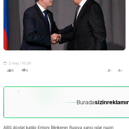
2 may / 10:26
0
0
A
A
Burada
sizin
reklamın
ABŞ dövlət katibi Entoni Blinkenin Rusiya xarici işlər naziri