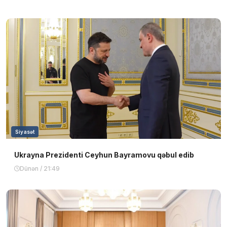
Siyasət
Ukrayna Prezidenti Ceyhun Bayramovu qəbul edib
Dünən / 21:49