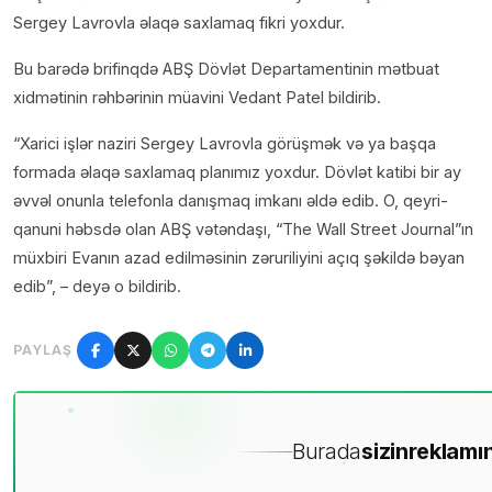
Sergey Lavrovla əlaqə saxlamaq fikri yoxdur.
Bu barədə brifinqdə ABŞ Dövlət Departamentinin mətbuat
xidmətinin rəhbərinin müavini Vedant Patel bildirib.
“Xarici işlər naziri Sergey Lavrovla görüşmək və ya başqa
formada əlaqə saxlamaq planımız yoxdur. Dövlət katibi bir ay
əvvəl onunla telefonla danışmaq imkanı əldə edib. O, qeyri-
qanuni həbsdə olan ABŞ vətəndaşı, “The Wall Street Journal”ın
müxbiri Evanın azad edilməsinin zəruriliyini açıq şəkildə bəyan
edib”, – deyə o bildirib.
PAYLAŞ
Burada
sizin
reklamın