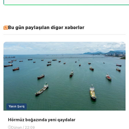
Bu gün paylaşılan digər xəbərlər
Yaxın Şərq
Hörmüz boğazında yeni qaydalar
Dünən / 22:09