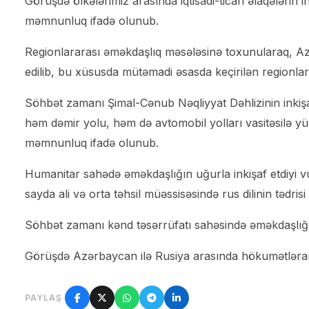
Görüşdə ölkələrimiz arasında iqtisadi-ticari əlaqələrin 
məmnunluq ifadə olunub.
Regionlararası əməkdaşlıq məsələsinə toxunularaq, Az
edilib, bu xüsusda mütəmadi əsasda keçirilən regionlar
Söhbət zamanı Şimal-Cənub Nəqliyyat Dəhlizinin inkiş
həm dəmir yolu, həm də avtomobil yolları vasitəsilə
məmnunluq ifadə olunub.
Humanitar sahədə əməkdaşlığın uğurla inkişaf etdiyi v
sayda ali və orta təhsil müəssisəsində rus dilinin tədrisi 
Söhbət zamanı kənd təsərrüfatı sahəsində əməkdaşlığı
Görüşdə Azərbaycan ilə Rusiya arasında hökumətləraras
PAYLAŞ