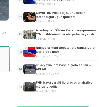
1 fevral / 09:54
Covid-19: Peşəkar, şüurlu xəbər
istehsalçısı üçün ipucları
11
29 mart / 11:47
Azərbaycan XİN-in Xocalı soyqırımının
A
29-cu ildönümü ilə əlaqədar bəyanatı
12
26 fevral / 11:25
Rusiya erməni deputatlara sanksiyalar
tətbiq edə bilər
13
4 oktyabr / 10:28
10-a yaxın icra başçısı yola salınır –
ADLAR
14
10 avqust / 09:09
i
FHN hava şəraiti ilə əlaqədar əhaliyə
müraciət edib
15
17 oktyabr / 10:48