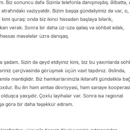
 Biz sonuncu dəfə Sizinlə telefonla danışmışdıq. Əlbəttə, 
trafındakı vəziyyətdir. Bizim başqa gündəliyimiz də var, o,
ı kimi quraq: onda biz ikinci hissədən başlaya bilərik,
mkan verək. Sonra bir daha üz-üzə qalaq və söhbət edək,
həssas məsələlər üzrə danışaq.
ə şadam. Sizin də qeyd etdiyiniz kimi, biz bu yaxınlarda söh
səfəriniz çərçivəsində görüşmək üçün vaxt tapdınız. Əslində,
ilə məntiqlidir. Biz həmkarlarımızla ikitərəfli gündəliklə bağ
xdur. Bu ilin həm əmtəə dövriyyəsi, həm sənaye kooperasi
olduqca yaxşıdır. Çoxlu layihələr var. Sonra isə regional
şə görə bir daha təşəkkür edirəm.