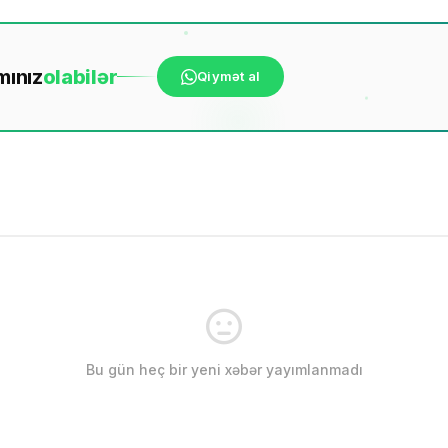
mınız
ola
bilər
Qiymət al
Bu gün heç bir yeni xəbər yayımlanmadı