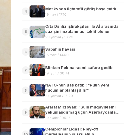
Moskvada üçtərəfli görüş başa çatdı
4
19 may / 17:10
Orta Dəhliz iştirakçıları ilə Aİ arasında
sazişin imzalanması təklif olunur
5
29 yanvar / 16:26
Sabahın havası
6
18 mart / 13:09
Blinken Pekinə rəsmi səfərə gedib
7
19 iyun / 08:41
NATO-nun Baş katibi: “Putin yeni
hücumlar planlaşdırır”
8
24 yanvar / 15:20
Ararat Mirzoyan: “Sülh müqaviləsini
yekunlaşdırmaq üçün Azərbaycanla
9
görüşə hazırıq”
1 dekabr / 09:13
Çempionlar Liqası: Pley-off
mərhələsinin püşkü atılıb
10