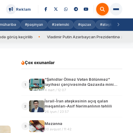
Reklam
müharibə
#paşinyan
#zelenski
#qazax
#atəşkəs
#isra
çirilib
Vladimir Putin Azərbaycan Prezidentinə zəng edib
Çox oxunanlar
“Şəhidlər Ölməz Vətən Bölünməz”
layihəsi çərçivəsində Qazaxda mini
1
futbol turniri keçirilib
4 mart / 12:07
İsrail-İran atəşkəsinin açıq qalan
məqamları-Asif Nərimanlının təhlili
2
26 iyun / 23:57
Məzənnə
3
30 avqust / 11:42