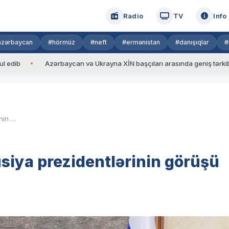
Radio
TV
Info
azərbaycan
#hörmüz
#neft
#ermənistan
#danışıqlar
#
Azərbaycan və Ukrayna XİN başçıları arasında geniş tərkibdə görüş ke
Bişkekdə Azərbaycan və Rusiya prezidentlərinin görüşü olub
siya prezidentlərinin görüşü