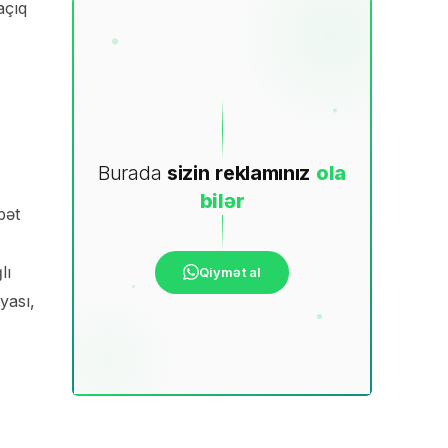
açıq
Burada
sizin
reklamınız
ola
bilər
bət
lı
Qiymət al
yası,