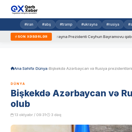
#iran
#abş
#tramp
#ukrayna
#rusiya
#
 qaydalar
Ukrayna Prezidenti Ceyhun Bayramovu qəbul edib
SON XƏBƏRLƏR
Skip
to
content
Ana Səhifə
Dünya
DÜNYA
Bişkekdə Azərbaycan və Ru
olub
13 oktyabr / 09:31
3 dəq