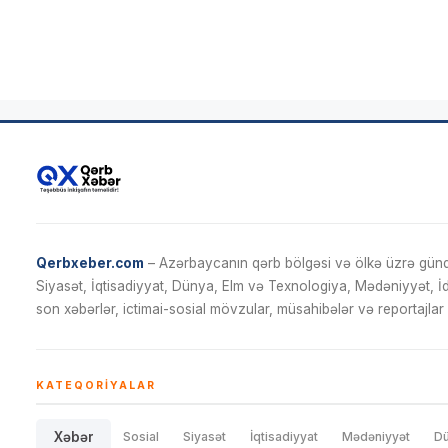
Qerbxeber.com
– Azərbaycanın qərb bölgəsi və ölkə üzrə gündə
Siyasət, İqtisadiyyat, Dünya, Elm və Texnologiya, Mədəniyyət, 
son xəbərlər, ictimai-sosial mövzular, müsahibələr və reportajlar 
KATEQORIYALAR
Xəbər
Sosial
Siyasət
İqtisadiyyat
Mədəniyyət
D