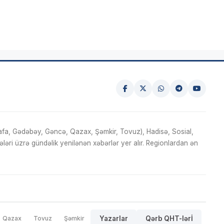
fa, Gədəbəy, Gəncə, Qazax, Şəmkir, Tovuz), Hadisə, Sosial,
ri üzrə gündəlik yenilənən xəbərlər yer alır. Regionlardan ən
Qazax
Tovuz
Şəmkir
Yazarlar
Qərb QHT-lərİ