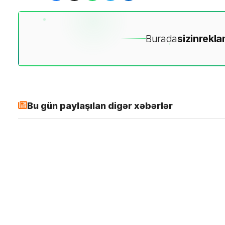
Burada
sizin
rekla
Bu gün paylaşılan digər xəbərlər