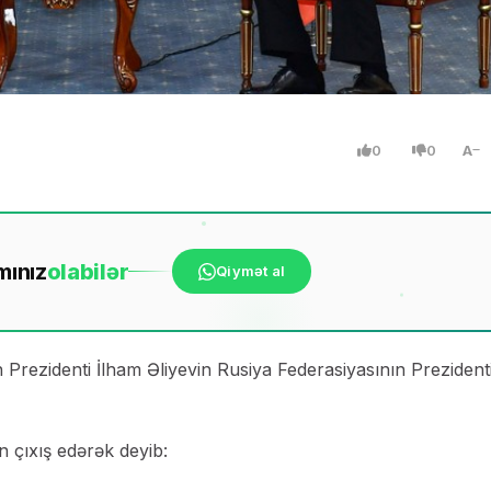
0
0
A
mınız
ola
bilər
Qiymət al
rezidenti İlham Əliyevin Rusiya Federasiyasının Prezident
n çıxış edərək deyib: