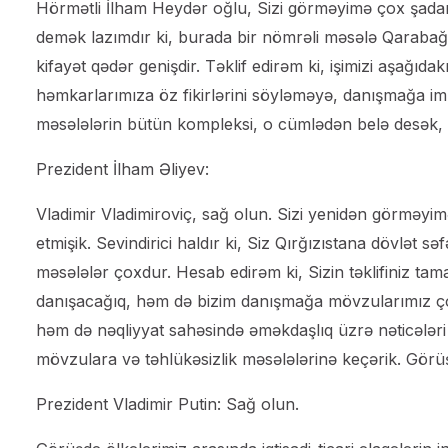
Hörmətli İlham Heydər oğlu, Sizi görməyimə çox şadam.
demək lazımdır ki, burada bir nömrəli məsələ Qarabağ ə
kifayət qədər genişdir. Təklif edirəm ki, işimizi aşağıdak
həmkarlarımıza öz fikirlərini söyləməyə, danışmağa i
məsələlərin bütün kompleksi, o cümlədən belə desək, 
Prezident İlham Əliyev:
Vladimir Vladimiroviç, sağ olun. Sizi yenidən görməyim
etmişik. Sevindirici haldır ki, Siz Qırğızıstana dövlət 
məsələlər çoxdur. Hesab edirəm ki, Sizin təklifiniz tamam
danışacağıq, həm də bizim danışmağa mövzularımız ço
həm də nəqliyyat sahəsində əməkdaşlıq üzrə nəticələri 
mövzulara və təhlükəsizlik məsələlərinə keçərik. Görü
Prezident Vladimir Putin: Sağ olun.