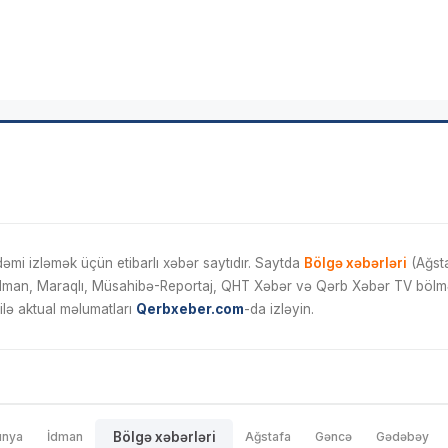
mi izləmək üçün etibarlı xəbər saytıdır. Saytda
Bölgə xəbərləri
(Ağsta
İdman, Maraqlı, Müsahibə-Reportaj, QHT Xəbər və Qərb Xəbər TV bölmələ
ilə aktual məlumatları
Qerbxeber.com
-da izləyin.
ünya
İdman
Bölgə xəbərləri
Ağstafa
Gəncə
Gədəbəy