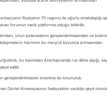
inkişafından, xüsusilə ticarət dövriyyəsinin artmasından
ərbaycanın Rusiyanın 70 regionu ilə uğurlu əməkdaşlığı q
arası forumun vacib platforma olduğu bildirilib.
afından, onun potensialının genişləndirilməsindən və bütöv
 yükdaşımaların həcminin bu marşrut boyunca artmasından
urğulanıb, bu baxımdan Azərbaycanda rus dilinə qayğı, xey
qeyd edilib.
n genişləndirilməsinin önəminə də toxunulub.
ı Dövlət Komissiyasının fəaliyyətinin vacibliyi qeyd olunu