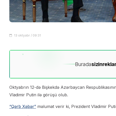
13 oktyabr / 09:31
Burada
sizin
rekla
Oktyabrın 12-də Bişkekdə Azərbaycan Respublikasının P
Vladimir Putin ilə görüşü olub.
“Qərb Xəbər”
məlumat verir ki,
Prezident Vladimir Puti