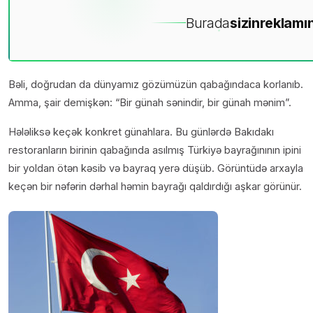
Burada
sizin
reklamın
Bəli, doğrudan da dünyamız gözümüzün qabağındaca korlanıb.
Amma, şair demişkən: “Bir günah sənindir, bir günah mənim”.
Hələliksə keçək konkret günahlara. Bu günlərdə Bakıdakı
restoranların birinin qabağında asılmış Türkiyə bayrağınının ipini
bir yoldan ötən kəsib və bayraq yerə düşüb. Görüntüdə arxayla
keçən bir nəfərin dərhal həmin bayrağı qaldırdığı aşkar görünür.