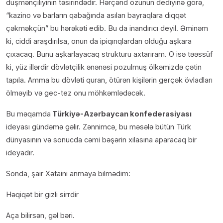
düşmənçiliyinin təsirindədir. Hərçənd özünun dediyinə görə,
“kazino və barların qabağında asılan bayraqlara diqqət
çəkməkçün” bu hərəkəti edib. Bu da inandırıcı deyil. Əminəm
ki, ciddi araşdırılsa, onun da ipiqırıqlardan olduğu aşkara
çıxacaq. Bunu aşkarlayacaq strukturu axtarıram. O isə təəssüf
ki, yüz illərdir dövlətçilik ənənəsi pozulmuş ölkəmizdə çətin
tapıla. Amma bu dövləti quran, ötürən kişilərin gerçək övladları
ölməyib və gec-tez onu möhkəmlədəcək.
Bu məqamda
Türkiyə-Azərbaycan konfederasiyası
ideyası gündəmə gəlir. Zənnimcə, bu məsələ bütün Türk
dünyasının və sonucda cəmi bəşərin xilasına aparacaq bir
ideyadır.
Sonda, şair Xətaini anmaya bilmədim:
Həqiqət bir gizli sirrdir
Aça bilirsən, gəl bəri.