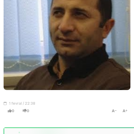
1 fevral / 22:38
0
0
A
A