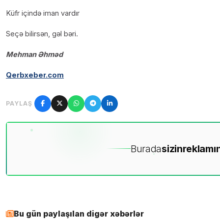
Küfr içində iman vardır
Seçə bilirsən, gəl bəri.
Mehman Əhməd
Qerbxeber.com
PAYLAŞ
Burada
sizin
reklamın
Bu gün paylaşılan digər xəbərlər