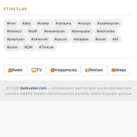
ETIKETLƏR
#iran
#abş
#tramp
#ukrayna
#rusiya
#azərbaycan
#hörmüz
#neft
#ermənistan
#danışıqlar
#müharibə
#paşinyan
#zelenski
#qazax
#atəşkəs
#israil
#Aİ
#putin
#ÇİN
#Türkiyə
Radio
TV
Haqqımızda
Reklam
Əlaqə
© 2026
Qerbxeber.com
— Azərbaycanın qərb bölgəsi və ölkə gündəmi üzrə
operativ xəbərlər təqdim edən informasiya portalıdır. Bütün hüquqlar qorunur.