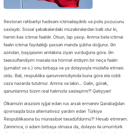
Restoran rəhbərliyi hadisəni ictimailəşdirib və polis pozucunu
saxlayıb. Sosial şəbəkələrdəki müzakirələrdən bəlli olur ki,
həmin kəs ictimai fəaldır. Olsun, lap yaxşı. Amma belə ictimai
fəalın ictimai faydalılığı şəxsən məndə şübhə doğurur. Ən
azından, başqasının əmlakına ziyan vurduğuna görə. Ən
təəssüfləndiyim məsələ isə hörmət etdiyim bir neçə fəalın
(jurnalist və s.) onu birbaşa və ya dolayısıyla müdafiə etməsi
oldu. Bəli, respublika qanunvericiliyində buna görə elə ciddi
cəza nəzərdə tutulmur. Amma və lakin… Gəlin, görək,
qanunlarımız bizim real halımızla səsləşirmi?! Qətiyyən!
Ölkəmizin ərazisini işğal edən rus arxalı ermənini Qarabağdan
qovmaqda bizə alternativsiz yardım edən Türkiyə
Respublikasına bu münasibət təsadüfdürmü?! Hesab etmirəm.
Zənnimcə, o adam birbaşa olmasa da, dolayısı ilə ümumtürk