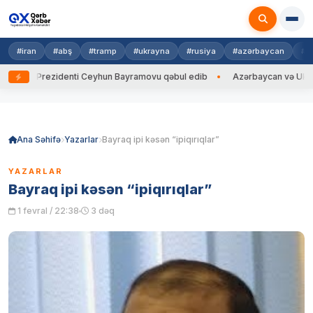
#iran
#abş
#tramp
#ukrayna
#rusiya
#azərbaycan
#h
a Prezidenti Ceyhun Bayramovu qəbul edib
Azərbaycan və Ukrayna XİN 
Skip
to
content
Ana Səhifə
Yazarlar
Bayraq ipi kəsən “ipiqırıqlar”
YAZARLAR
Bayraq ipi kəsən “ipiqırıqlar”
1 fevral / 22:38
3 dəq