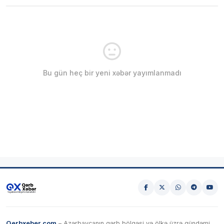
Bu gün heç bir yeni xəbər yayımlanmadı
Qerbxeber.com
– Azərbaycanın qərb bölgəsi və ölkə üzrə gündəmi