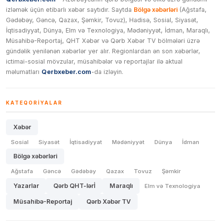
izləmək üçün etibarlı xəbər saytıdır. Saytda
Bölgə xəbərləri
(Ağstafa,
Gədəbəy, Gəncə, Qazax, Şəmkir, Tovuz), Hadisə, Sosial, Siyasət,
İqtisadiyyat, Dünya, Elm və Texnologiya, Mədəniyyət, İdman, Maraqlı,
Müsahibə-Reportaj, QHT Xəbər və Qərb Xəbər TV bölmələri üzrə
gündəlik yenilənən xəbərlər yer alır. Regionlardan ən son xəbərlər,
ictimai-sosial mövzular, müsahibələr və reportajlar ilə aktual
məlumatları
Qerbxeber.com
-da izləyin.
KATEQORIYALAR
Xəbər
Sosial
Siyasət
İqtisadiyyat
Mədəniyyət
Dünya
İdman
Bölgə xəbərləri
Ağstafa
Gəncə
Gədəbəy
Qazax
Tovuz
Şəmkir
Yazarlar
Qərb QHT-lərİ
Maraqlı
Elm və Texnologiya
Müsahibə-Reportaj
Qərb Xəbər TV