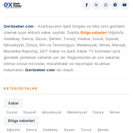
Qerbxeber.com
– Azərbaycanın qərb bölgəsi və ölkə üzrə gündəmi
izləmək üçün etibarlı xəbər saytıdır. Saytda
Bölgə xəbərləri
(Ağstafa,
Gədəbəy, Gəncə, Qazax, Şəmkir, Tovuz), Hadisə, Sosial, Siyasət,
İqtisadiyyat, Dünya, Elm və Texnologiya, Mədəniyyət, İdman, Maraqlı,
Müsahibə-Reportaj, QHT Xəbər və Qərb Xəbər TV bölmələri üzrə
gündəlik yenilənən xəbərlər yer alır. Regionlardan ən son xəbərlər,
ictimai-sosial mövzular, müsahibələr və reportajlar ilə aktual
məlumatları
Qerbxeber.com
-da izləyin.
KATEQORIYALAR
Xəbər
Sosial
Siyasət
İqtisadiyyat
Mədəniyyət
Dünya
İdman
Bölgə xəbərləri
Ağstafa
Gəncə
Gədəbəy
Qazax
Tovuz
Şəmkir