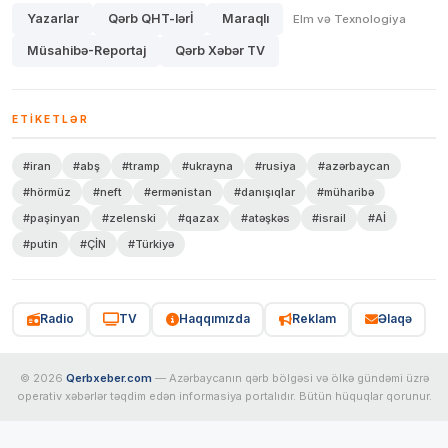
Yazarlar
Qərb QHT-lərİ
Maraqlı
Elm və Texnologiya
Müsahibə-Reportaj
Qərb Xəbər TV
ETIKETLƏR
#iran
#abş
#tramp
#ukrayna
#rusiya
#azərbaycan
#hörmüz
#neft
#ermənistan
#danışıqlar
#müharibə
#paşinyan
#zelenski
#qazax
#atəşkəs
#israil
#Aİ
#putin
#ÇİN
#Türkiyə
Radio
TV
Haqqımızda
Reklam
Əlaqə
© 2026
Qerbxeber.com
— Azərbaycanın qərb bölgəsi və ölkə gündəmi üzrə
operativ xəbərlər təqdim edən informasiya portalıdır. Bütün hüquqlar qorunur.