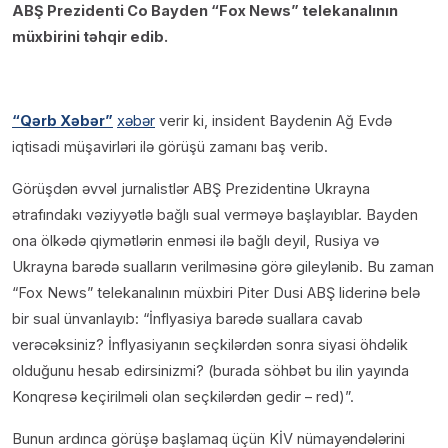
ABŞ Prezidenti Co Bayden “Fox News” telekanalının
müxbirini təhqir edib.
“Qərb Xəbər”
xəbər
verir ki, insident Baydenin Ağ Evdə
iqtisadi müşavirləri ilə görüşü zamanı baş verib.
Görüşdən əvvəl jurnalistlər ABŞ Prezidentinə Ukrayna
ətrafındakı vəziyyətlə bağlı sual verməyə başlayıblar. Bayden
ona ölkədə qiymətlərin enməsi ilə bağlı deyil, Rusiya və
Ukrayna barədə sualların verilməsinə görə gileylənib. Bu zaman
“Fox News” telekanalının müxbiri Piter Dusi ABŞ liderinə belə
bir sual ünvanlayıb: “İnflyasiya barədə suallara cavab
verəcəksiniz? İnflyasiyanın seçkilərdən sonra siyasi öhdəlik
olduğunu hesab edirsinizmi? (burada söhbət bu ilin yayında
Konqresə keçirilməli olan seçkilərdən gedir – red)”.
Bunun ardınca görüşə başlamaq üçün KİV nümayəndələrini