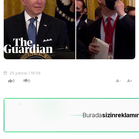
25 yanvar / 16:06
0
0
A
A
Burada
sizin
reklamın