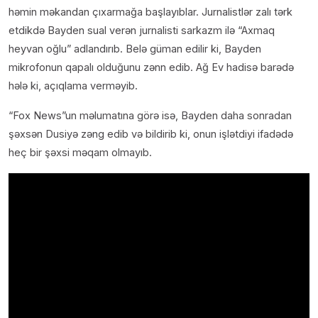
həmin məkandan çıxarmağa başlayıblar. Jurnalistlər zalı tərk
etdikdə Bayden sual verən jurnalisti sarkazm ilə “Axmaq
heyvan oğlu” adlandırıb. Belə güman edilir ki, Bayden
mikrofonun qapalı olduğunu zənn edib. Ağ Ev hadisə barədə
hələ ki, açıqlama verməyib.
“Fox News”un məlumatına görə isə, Bayden daha sonradan
şəxsən Dusiyə zəng edib və bildirib ki, onun işlətdiyi ifadədə
heç bir şəxsi məqam olmayıb.