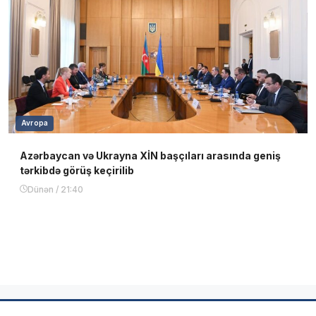
Avropa
Azərbaycan və Ukrayna XİN başçıları arasında geniş
tərkibdə görüş keçirilib
Dünən / 21:40