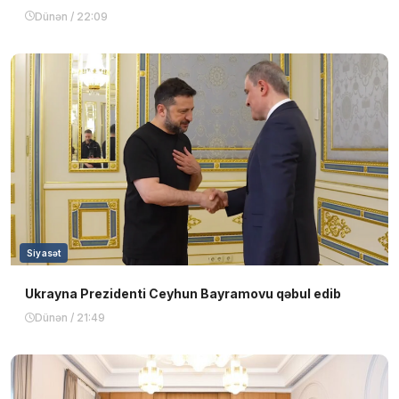
Dünən / 22:09
Siyasət
Ukrayna Prezidenti Ceyhun Bayramovu qəbul edib
Dünən / 21:49