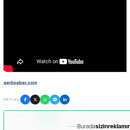
qerbxeber.com
PAYLAŞ
Burada
sizin
reklamın