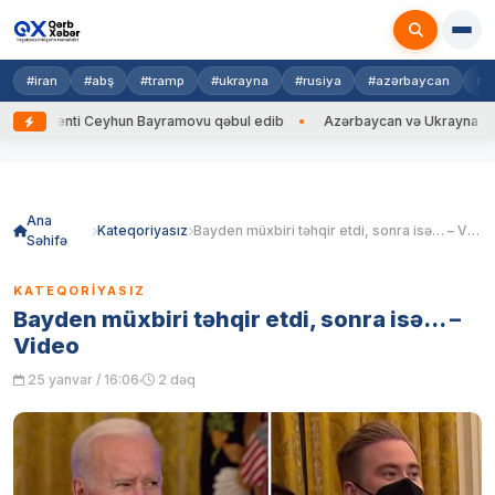
#iran
#abş
#tramp
#ukrayna
#rusiya
#azərbaycan
#h
nti Ceyhun Bayramovu qəbul edib
Azərbaycan və Ukrayna XİN başçıları 
Skip
to
content
Ana
Kateqoriyasız
Bayden müxbiri təhqir etdi, sonra isə… – Video
Səhifə
KATEQORIYASIZ
Bayden müxbiri təhqir etdi, sonra isə… –
Video
25 yanvar / 16:06
2 dəq