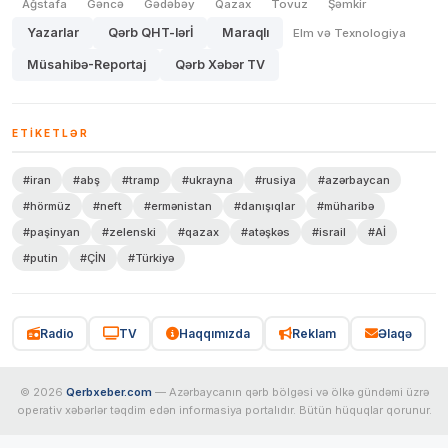
Ağstafa
Gəncə
Gədəbəy
Qazax
Tovuz
Şəmkir
Yazarlar
Qərb QHT-lərİ
Maraqlı
Elm və Texnologiya
Müsahibə-Reportaj
Qərb Xəbər TV
ETIKETLƏR
#iran
#abş
#tramp
#ukrayna
#rusiya
#azərbaycan
#hörmüz
#neft
#ermənistan
#danışıqlar
#müharibə
#paşinyan
#zelenski
#qazax
#atəşkəs
#israil
#Aİ
#putin
#ÇİN
#Türkiyə
Radio
TV
Haqqımızda
Reklam
Əlaqə
© 2026
Qerbxeber.com
— Azərbaycanın qərb bölgəsi və ölkə gündəmi üzrə
operativ xəbərlər təqdim edən informasiya portalıdır. Bütün hüquqlar qorunur.