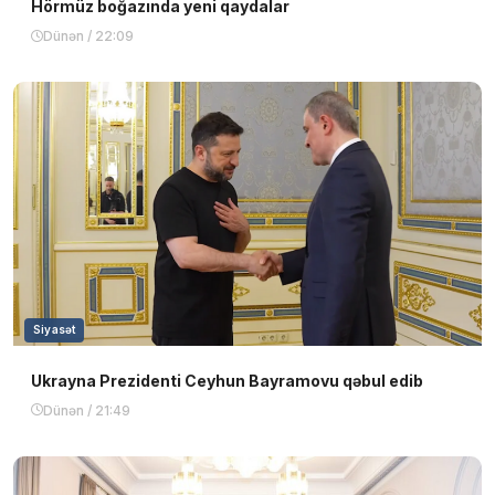
Hörmüz boğazında yeni qaydalar
Dünən / 22:09
Siyasət
Ukrayna Prezidenti Ceyhun Bayramovu qəbul edib
Dünən / 21:49