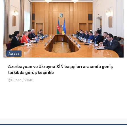
Avropa
Azərbaycan və Ukrayna XİN başçıları arasında geniş
tərkibdə görüş keçirilib
Dünən / 21:40