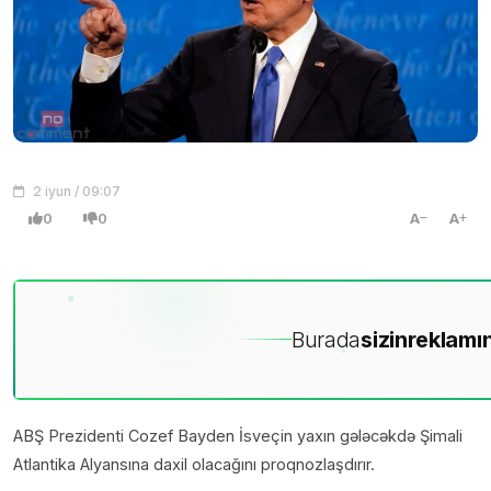
2 iyun / 09:07
0
0
A
A
Burada
sizin
reklamın
ABŞ Prezidenti Cozef Bayden İsveçin yaxın gələcəkdə Şimali
Atlantika Alyansına daxil olacağını proqnozlaşdırır.