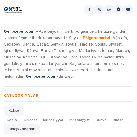
Qerbxeber.com
– Azərbaycanın qərb bölgəsi və ölkə üzrə gündəmi
izləmək üçün etibarlı xəbər saytıdır. Saytda
Bölgə xəbərləri
(Ağstafa,
Gədəbəy, Gəncə, Qazax, Şəmkir, Tovuz), Hadisə, Sosial, Siyasət,
İqtisadiyyat, Dünya, Elm və Texnologiya, Mədəniyyət, İdman, Maraqlı,
Müsahibə-Reportaj, QHT Xəbər və Qərb Xəbər TV bölmələri üzrə
gündəlik yenilənən xəbərlər yer alır. Regionlardan ən son xəbərlər,
ictimai-sosial mövzular, müsahibələr və reportajlar ilə aktual
məlumatları
Qerbxeber.com
-da izləyin.
KATEQORIYALAR
Xəbər
Sosial
Siyasət
İqtisadiyyat
Mədəniyyət
Dünya
İdman
Bölgə xəbərləri