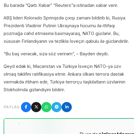
Bu barədə “Qərb Xəbər” “Reuters”ə istinadən xəbər verir.
ABŞ lideri Kolorado Sprinqsdə çıxışı zamanı bildirib ki, Rusiya
Prezidenti Vladimir Putinin Ukraynaya hücumu ilə ittifaqı
pozmağa cəhd etməsinə baxmayaraq, NATO güclənir. Bu,
xüsusən Finlandiyanın və tezliklə İsveçin qəbulu ilə gücləndirilir.
“Bu baş verəcək, sizə söz verirəm”, – Bayden deyib.
Qeyd edək ki, Macarıstan və Türkiyə İsveçin NATO-ya üzv
olmaq təklifini ratifikasiya etmir. Ankara ölkəni terrora dəstək
verməkdə ittiham edir, Türkiyə terrorçu təşkilatların üzvlərinin
Stokholmda gizləndiyini bildirir.
PAYLAŞ