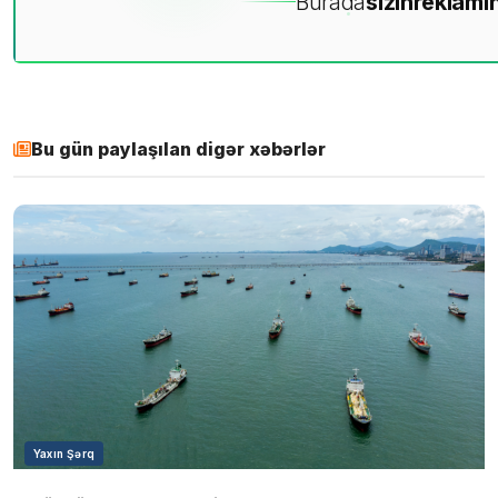
Burada
sizin
reklamın
Bu gün paylaşılan digər xəbərlər
Yaxın Şərq