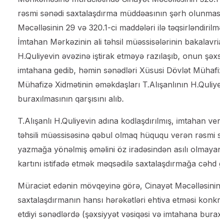
rəsmi sənədi saxtalaşdırma müddəasının şərh olunmasın
Məcəlləsinin 29 və 320.1-ci maddələri ilə təqsirləndirilm
İmtahan Mərkəzinin ali təhsil müəssisələrinin bakalavri
H.Quliyevin əvəzinə iştirak etməyə razılaşıb, onun şəxs
imtahana gedib, həmin sənədləri Xüsusi Dövlət Mühafi
Mühafizə Xidmətinin əməkdaşları T.Alışanlının H.Quli
buraxılmasının qarşısını alıb.
T.Alışanlı H.Quliyevin adına kodlaşdırılmış, imtahan ver
təhsili müəssisəsinə qəbul olmaq hüququ verən rəsmi
yazmağa yönəlmiş əməlini öz iradəsindən asılı olmay
kartını istifadə etmək məqsədilə saxtalaşdırmağa cəhd 
Müraciət edənin mövqeyinə görə, Cinayət Məcəlləsinin 
saxtalaşdırmanın hansı hərəkətləri ehtiva etməsi konkre
etdiyi sənədlərdə (şəxsiyyət vəsiqəsi və imtahana burax