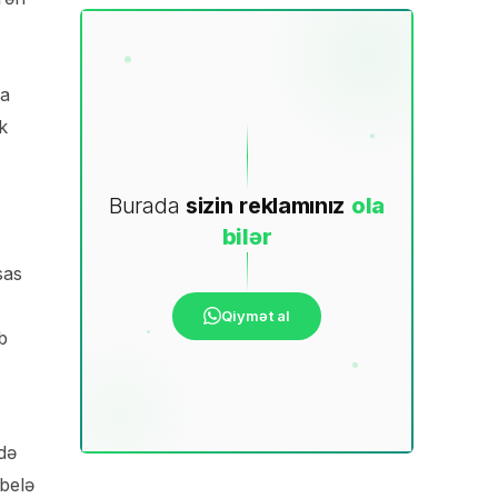
da
k
Burada
sizin
reklamınız
ola
bilər
sas
Qiymət al
b
adə
abelə