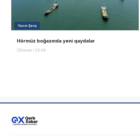
Yaxın Şərq
Hörmüz boğazında yeni qaydalar
Dünən / 22:09