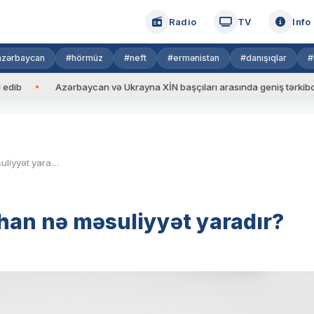
Radio
TV
Info
azərbaycan
#hörmüz
#neft
#ermənistan
#danışıqlar
#
Azərbaycan və Ukrayna XİN başçıları arasında geniş tərkibdə görüş k
Başqasının əvəzindən imtahan nə məsuliyyət yaradır?
han nə məsuliyyət yaradır?