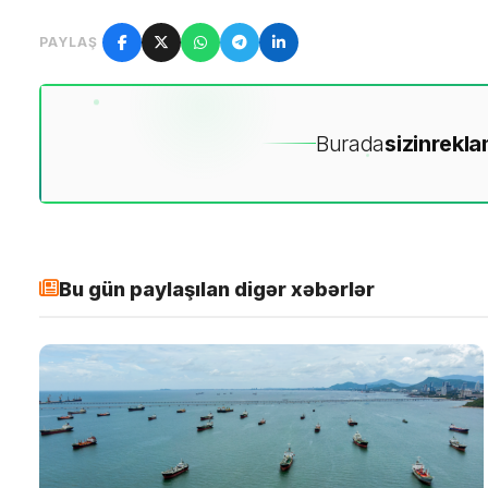
PAYLAŞ
Burada
sizin
rekla
Bu gün paylaşılan digər xəbərlər