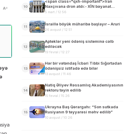
<span class="qxh-important">İran
Naxçıvana dron atdı:- XİN bəyanat
10
A
verdi</span>
5 mart / 12:56
İsraillə böyük müharibə başlayır – Aruri
11
26 avqust / 12:51
Apteklər yeni ödəniş sisteminə cəlb
ediləcək
12
19 fevral / 12:27
Hər bir vətəndaş İcbari Tibbi Sığortadan
dəyə
ödənişsiz istifadə edə bilər
13
13 avqust / 11:46
ə
Natiq Əliyev Rəssamlıq Akademiyasının
rektoru təyin edilib
14
15 fevral / 15:26
Ukrayna Baş Qərargahı: “Son sutkada
Rusiyanın 9 təyyarəsi məhv edilib”
15
10 avqust / 10:26
siya
rən