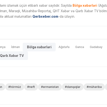
mi izləmək üçün etibarlı xəbər saytıdır. Saytda
Bölgə xəbərləri
(Ağsta
İdman, Maraqlı, Müsahibə-Reportaj, QHT Xəbər və Qərb Xəbər TV bölmələ
ilə aktual məlumatları
Qerbxeber.com
-da izləyin.
ünya
İdman
Bölgə xəbərləri
Ağstafa
Gəncə
Gədəbəy
Qərb Xəbər TV
an
#hörmüz
#neft
#ermənistan
#danışıqlar
#müharibə