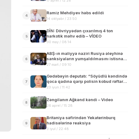
17 aprel / 12:28
Ramiz Mehdiyev həbs edildi
4
14 oktyabr / 23:50
DİN: Dövriyyədən çıxarılmış 4 ton
narkotik məhv edib – VİDEO
5
30 may / 08:14
ABŞ-ın maliyyə naziri Rusiya əleyhinə
sanksiyaların yumşaldılmasını istisna
6
etməyib
27 mart / 09:10
Gədəbəyin deputatı: “Söyüdlü kəndində
qoca qadına qarşı polisin kobud rəftarı
7
qəbuledilməzdir”
23 iyun / 11:42
Zəngilanın Ağkənd kəndi – Video
8
26 aprel / 15:28
Britaniya səfirindən Yekaterinburq
hadisələrinə reaksiya
9
3 iyul / 22:48