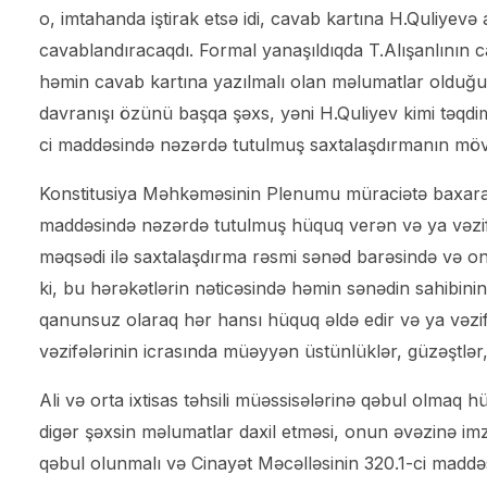
o, imtahanda iştirak etsə idi, cavab kartına H.Quliyev
cavablandıracaqdı. Formal yanaşıldıqda T.Alışanlının 
həmin cavab kartına yazılmalı olan məlumatlar olduğu
davranışı özünü başqa şəxs, yəni H.Quliyev kimi təqdi
ci maddəsində nəzərdə tutulmuş saxtalaşdırmanın mövc
Konstitusiya Məhkəməsinin Plenumu müraciətə baxaraq b
maddəsində nəzərdə tutulmuş hüquq verən və ya vəzifə
məqsədi ilə saxtalaşdırma rəsmi sənəd barəsində və o
ki, bu hərəkətlərin nəticəsində həmin sənədin sahibinin 
qanunsuz olaraq hər hansı hüquq əldə edir və ya vəzifə
vəzifələrinin icrasında müəyyən üstünlüklər, güzəştlər, 
Ali və orta ixtisas təhsili müəssisələrinə qəbul olma
digər şəxsin məlumatlar daxil etməsi, onun əvəzinə imz
qəbul olunmalı və Cinayət Məcəlləsinin 320.1-ci maddəsi i