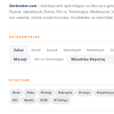
Qerbxeber.com
– Azərbaycanın qərb bölgəsi və ölkə üzrə gündə
Siyasət, İqtisadiyyat, Dünya, Elm və Texnologiya, Mədəniyyət, 
son xəbərlər, ictimai-sosial mövzular, müsahibələr və reportajlar 
KATEQORIYALAR
Xəbər
Sosial
Siyasət
İqtisadiyyat
Mədəniyyət
D
Maraqlı
Elm və Texnologiya
Müsahibə-Reportaj
ETIKETLƏR
#iran
#abş
#tramp
#ukrayna
#rusiya
#azərbayc
#Aİ
#putin
#ÇİN
#Türkiyə