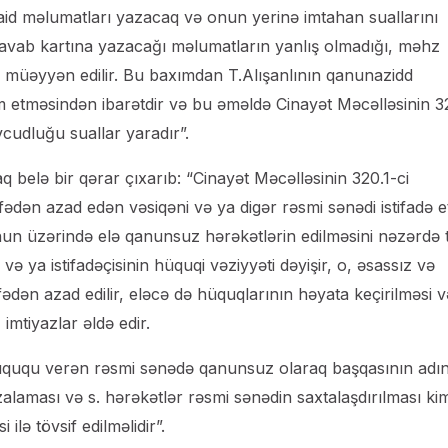
ə aid məlumatları yazacaq və onun yerinə imtahan suallarını
cavab kartına yazacağı məlumatların yanlış olmadığı, məhz
 müəyyən edilir. Bu baxımdan T.Alışanlının qanunazidd
m etməsindən ibarətdir və bu əməldə Cinayət Məcəlləsinin 3
udluğu suallar yaradır”.
elə bir qərar çıxarıb: “Cinayət Məcəlləsinin 320.1-ci
dən azad edən vəsiqəni və ya digər rəsmi sənədi istifadə 
nun üzərində elə qanunsuz hərəkətlərin edilməsini nəzərdə 
və ya istifadəçisinin hüquqi vəziyyəti dəyişir, o, əsassız və
dən azad edilir, eləcə də hüquqlarının həyata keçirilməsi v
imtiyazlar əldə edir.
q hüququ verən rəsmi sənədə qanunsuz olaraq başqasının adı
alaması və s. hərəkətlər rəsmi sənədin saxtalaşdırılması kim
lə tövsif edilməlidir”.