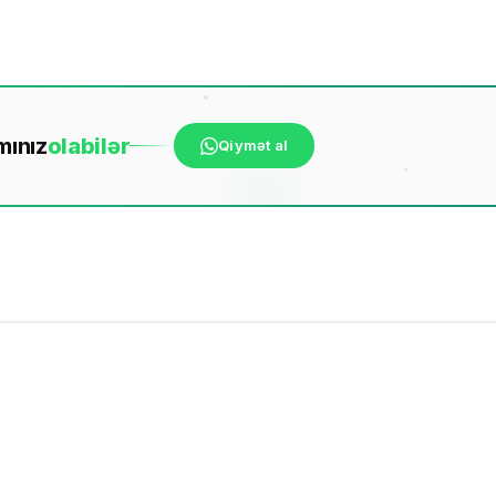
mınız
ola
bilər
Qiymət al