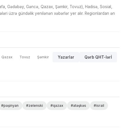
fa, Gədəbəy, Gəncə, Qazax, Şəmkir, Tovuz), Hadisə, Sosial,
ri üzrə gündəlik yenilənən xəbərlər yer alır. Regionlardan ən
Qazax
Tovuz
Şəmkir
Yazarlar
Qərb QHT-lərİ
#paşinyan
#zelenski
#qazax
#atəşkəs
#israil