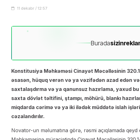
11 dekabr / 12:57
Burada
sizin
rekla
Konstitusiya Məhkəməsi Cinayət Məcəlləsinin 320.1
əsasən, hüquq verən və ya vəzifədən azad edən vəsi
saxtalaşdırma və ya qanunsuz hazırlama, yaxud bu
saxta dövlət təltifini, ştampı, möhürü, blankı hazı
miqdarda cərimə və ya iki ilədək müddətə islah işlə
cəzalandırılır.
Novator-un məlumatına görə, rəsmi açıqlamada qeyd 
Məhkəməsinə müraciətində Cinayət Məcəlləsinin 320.1