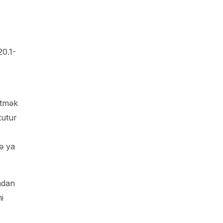
20.1-
etmək
tutur
ə ya
ndan
i