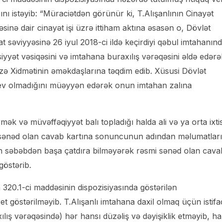
ı istəyib: “Müraciətdən görünür ki, T.Alışanlının Cinayət
əsinə dair cinayət işi üzrə ittiham aktına əsasən o, Dövlət
at səviyyəsinə 26 iyul 2018-ci ildə keçirdiyi qəbul imtahanın
iyyət vəsiqəsini və imtahana buraxılış vərəqəsini əldə edərə
zə Xidmətinin əməkdaşlarına təqdim edib. Xüsusi Dövlət
yev olmadığını müəyyən edərək onun imtahan zalına
mək və müvəffəqiyyət balı topladığı halda ali və ya orta ixti
 sənəd olan cavab kartına sonuncunun adından məlumatları
an səbəbdən başa çatdıra bilməyərək rəsmi sənəd olan cava
göstərib.
320.1-ci maddəsinin dispozisiyasında göstərilən
t göstərilməyib. T.Alışanlı imtahana daxil olmaq üçün istif
ılış vərəqəsində) hər hansı düzəliş və dəyişiklik etməyib, h