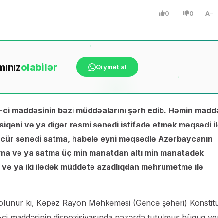
0
0
A
mınız
ola
bilər
Qiymət al
-ci maddəsinin bəzi müddəalarını şərh edib. Həmin mad
qəni və ya digər rəsmi sənədi istifadə etmək məqsədi il
 cür sənədi satma, habelə eyni məqsədlə Azərbaycanın
rlama və ya satma üç min manatdan altı min manatadək
ri və ya iki ilədək müddətə azadlıqdan məhrumetmə ilə
olunur ki, Kəpəz Rayon Məhkəməsi (Gəncə şəhəri) Konstitu
-ci maddəsinin dispozisiyasında nəzərdə tutulmuş hüquq ve