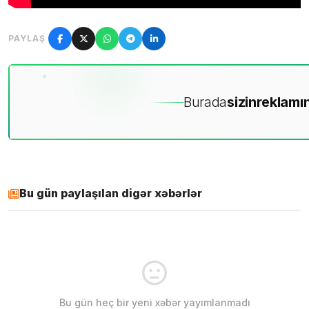
PAYLAŞ
Burada
sizin
reklamın
Bu gün paylaşılan digər xəbərlər
Bu gün heç bir yeni xəbər yayımlanmadı