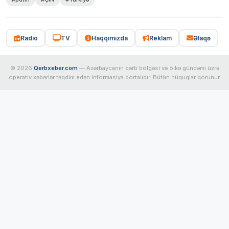
Radio
TV
Haqqımızda
Reklam
Əlaqə
© 2026
Qerbxeber.com
— Azərbaycanın qərb bölgəsi və ölkə gündəmi üzrə
operativ xəbərlər təqdim edən informasiya portalıdır. Bütün hüquqlar qorunur.