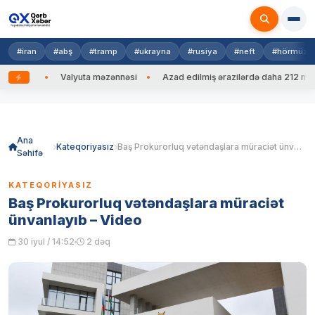
#iran
#abş
#tramp
#ukrayna
#rusiya
#neft
#hörmüz
dib
Valyuta məzənnəsi
Azad edilmiş ərazilərdə daha 212 mina, 75
Skip
to
content
Ana
Kateqoriyasız
Baş Prokurorluq vətəndaşlara müraciət ünvanlayıb – Video
Səhifə
KATEQORIYASIZ
Baş Prokurorluq vətəndaşlara müraciət
ünvanlayıb – Video
30 iyul / 14:52
2 dəq