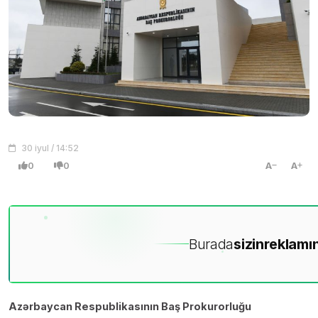
30 iyul / 14:52
0
0
A
A
Burada
sizin
reklamın
Azərbaycan Respublikasının Baş Prokurorluğu