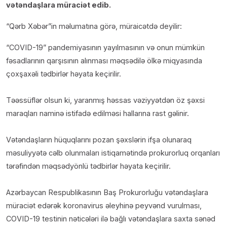
vətəndaşlara müraciət edib.
“Qərb Xəbər”in məlumatına görə, müraicətdə deyilir:
“COVID-19” pandemiyasının yayılmasının və onun mümkün
fəsadlarının qarşısının alınması məqsədilə ölkə miqyasında
çoxşaxəli tədbirlər həyata keçirilir.
Təəssüflər olsun ki, yaranmış həssas vəziyyətdən öz şəxsi
maraqları naminə istifadə edilməsi hallarına rast gəlinir.
Vətəndaşların hüquqlarını pozan şəxslərin ifşa olunaraq
məsuliyyətə cəlb olunmaları istiqamətində prokurorluq orqanları
tərəfindən məqsədyönlü tədbirlər həyata keçirilir.
Azərbaycan Respublikasının Baş Prokurorluğu vətəndaşlara
müraciət edərək koronavirus əleyhinə peyvənd vurulması,
COVID-19 testinin nəticələri ilə bağlı vətəndaşlara saxta sənəd