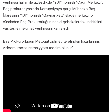
verilməsi halları ilə üzləşdikdə “961” nömrəli “Çağrı Mərkəzi”,
Baş prokuror yanında Korrupsiyaya qarşı Mübarizə Baş
İdarəsinin “161” nömrəli “Qaynar xətt” əlaqə mərkəzi, o
cümlədən Baş Prokurorluğun sosial şəbəkələrdəki səhifələri
vasitəsilə məlumat verilməsini xahiş edir.
Baş Prokurorluğun Mətbuat xidməti tərəfindən hazırlanmış
videomüraciət ictimaiyyətə təqdim olunur”.