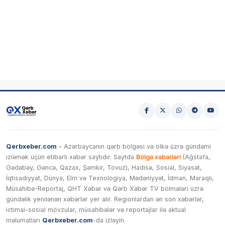
Qerbxeber.com
– Azərbaycanın qərb bölgəsi və ölkə üzrə gündəmi
izləmək üçün etibarlı xəbər saytıdır. Saytda
Bölgə xəbərləri
(Ağstafa,
Gədəbəy, Gəncə, Qazax, Şəmkir, Tovuz), Hadisə, Sosial, Siyasət,
İqtisadiyyat, Dünya, Elm və Texnologiya, Mədəniyyət, İdman, Maraqlı,
Müsahibə-Reportaj, QHT Xəbər və Qərb Xəbər TV bölmələri üzrə
gündəlik yenilənən xəbərlər yer alır. Regionlardan ən son xəbərlər,
ictimai-sosial mövzular, müsahibələr və reportajlar ilə aktual
məlumatları
Qerbxeber.com
-da izləyin.