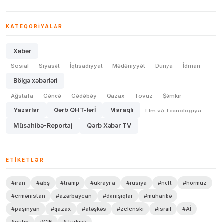
KATEQORIYALAR
Xəbər
Sosial
Siyasət
İqtisadiyyat
Mədəniyyət
Dünya
İdman
Bölgə xəbərləri
Ağstafa
Gəncə
Gədəbəy
Qazax
Tovuz
Şəmkir
Yazarlar
Qərb QHT-lərİ
Maraqlı
Elm və Texnologiya
Müsahibə-Reportaj
Qərb Xəbər TV
ETIKETLƏR
#iran
#abş
#tramp
#ukrayna
#rusiya
#neft
#hörmüz
#ermənistan
#azərbaycan
#danışıqlar
#müharibə
#paşinyan
#qazax
#atəşkəs
#zelenski
#israil
#Aİ
#putin
#ÇİN
#Türkiyə