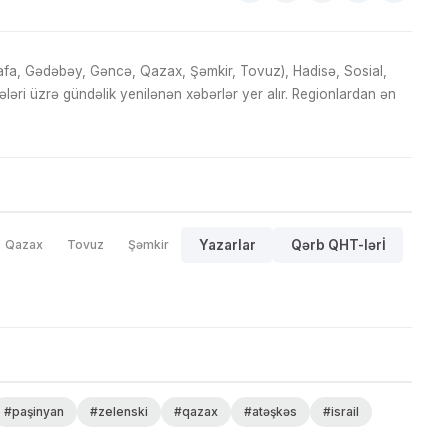
fa, Gədəbəy, Gəncə, Qazax, Şəmkir, Tovuz), Hadisə, Sosial,
ri üzrə gündəlik yenilənən xəbərlər yer alır. Regionlardan ən
Qazax
Tovuz
Şəmkir
Yazarlar
Qərb QHT-lərİ
#paşinyan
#zelenski
#qazax
#atəşkəs
#israil