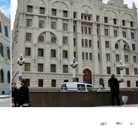
0
0
A