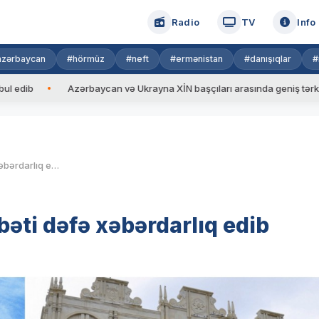
Radio
TV
Info
azərbaycan
#hörmüz
#neft
#ermənistan
#danışıqlar
#
Azərbaycan və Ukrayna XİN başçıları arasında geniş tərkibdə görü
Baş Prokurorluq və DİN növbəti dəfə xəbərdarlıq edib
əti dəfə xəbərdarlıq edib