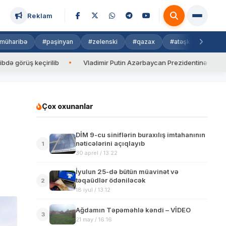
Reklam
müharibə
#paşinyan
#zelenski
#qazax
#atəşkəs
#isra
ş keçirilib
Vladimir Putin Azərbaycan Prezidentinə zəng edib
Çox oxunanlar
DİM 9-cu siniflərin buraxılış imtahanının
nəticələrini açıqlayıb
1
30 aprel / 13:22
İyulun 25-də bütün müavinət və
təqaüdlər ödəniləcək
2
18 iyul / 13:12
Ağdamın Təpəməhlə kəndi – VİDEO
3
21 may / 16:16