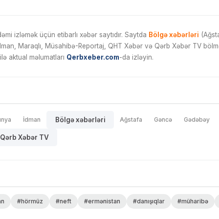
mi izləmək üçün etibarlı xəbər saytıdır. Saytda
Bölgə xəbərləri
(Ağsta
İdman, Maraqlı, Müsahibə-Reportaj, QHT Xəbər və Qərb Xəbər TV bölmələ
ilə aktual məlumatları
Qerbxeber.com
-da izləyin.
ünya
İdman
Bölgə xəbərləri
Ağstafa
Gəncə
Gədəbəy
Qərb Xəbər TV
an
#hörmüz
#neft
#ermənistan
#danışıqlar
#müharibə