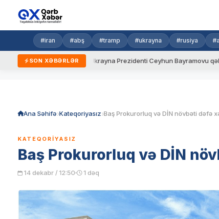
#iran
#abş
#tramp
#ukrayna
#rusiya
#
yeni qaydalar
Ukrayna Prezidenti Ceyhun Bayramovu qəbul edib
SON XƏBƏRLƏR
Skip
to
content
Ana Səhifə
Kateqoriyasız
KATEQORIYASIZ
Baş Prokurorluq və DİN növb
14 dekabr / 12:50
1 dəq