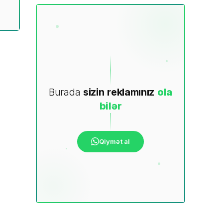
Burada
sizin
reklamınız
ola
bilər
Qiymət al