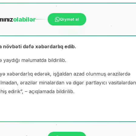
mınız
ola
bilər
Qiymət al
ra növbəti dəfə xəbərdarlıq edib.
yaydığı məlumatda bildirilib.
aliyə xəbərdarlıq edərək, işğaldan azad olunmuş ərazilərdə
adan, ərazilər minalardan və digər partlayıcı vasitələrdə
 edirik”, – açıqlamada bildirilib.