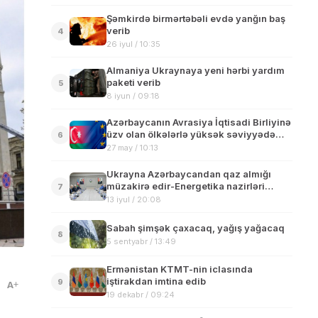
Şəmkirdə birmərtəbəli evdə yanğın baş
verib
4
26 iyul / 10:35
Almaniya Ukraynaya yeni hərbi yardım
paketi verib
5
8 iyun / 09:18
Azərbaycanın Avrasiya İqtisadi Birliyinə
üzv olan ölkələrlə yüksək səviyyədə
6
münasibətləri var – Deputat
27 may / 10:13
Ukrayna Azərbaycandan qaz almığı
müzakirə edir-Energetika nazirləri
7
görüşdü
13 iyul / 20:08
Sabah şimşək çaxacaq, yağış yağacaq
8
5 sentyabr / 13:49
Ermənistan KTMT-nin iclasında
iştirakdan imtina edib
9
A
19 dekabr / 09:24