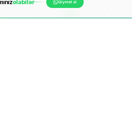
mınız
ola
bilər
Qiymət al