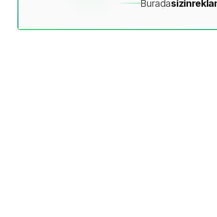
Burada
sizin
rekla