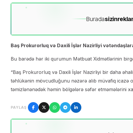
Burada
sizin
rekla
Baş Prokurorluq və Daxili İşlər Nazirliyi vətəndaşla
Bu barədə hər iki qurumun Mətbuat Xidmətlərinin birgə 
“Baş Prokurorluq və Daxili İşlər Nazirliyi bir daha əh
təhlükənin mövcudluğunu nəzərə alıb müvafiq icazə olm
təmizlənənədək həmin bölgələrə səfər etməmələrini xahiş
PAYLAŞ