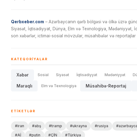
Qerbxeber.com
– Azərbaycanın qərb bölgəsi və ölkə üzrə gündə
Siyasət, İqtisadiyyat, Dünya, Elm və Texnologiya, Mədəniyyət, 
son xəbərlər, ictimai-sosial mövzular, müsahibələr və reportajlar 
KATEQORIYALAR
Xəbər
Sosial
Siyasət
İqtisadiyyat
Mədəniyyət
D
Maraqlı
Elm və Texnologiya
Müsahibə-Reportaj
ETIKETLƏR
#iran
#abş
#tramp
#ukrayna
#rusiya
#azərbayc
#Aİ
#putin
#ÇİN
#Türkiyə