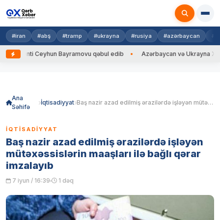
#iran
#abş
#tramp
#ukrayna
#rusiya
#azərbaycan
#h
enti Ceyhun Bayramovu qəbul edib
Azərbaycan və Ukrayna XİN başçıları
Skip
to
content
Ana
İqtisadiyyat
Baş nazir azad edilmiş ərazilərdə işləyən mütəxəssislərin maaşları ilə bağlı qərar imzalayıb
Səhifə
İQTISADIYYAT
Baş nazir azad edilmiş ərazilərdə işləyən
mütəxəssislərin maaşları ilə bağlı qərar
imzalayıb
7 iyun / 16:39
1 dəq