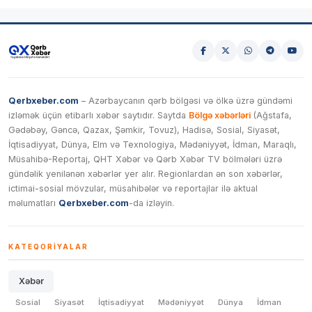
Qerbxeber.com
– Azərbaycanın qərb bölgəsi və ölkə üzrə gündəmi
izləmək üçün etibarlı xəbər saytıdır. Saytda
Bölgə xəbərləri
(Ağstafa,
Gədəbəy, Gəncə, Qazax, Şəmkir, Tovuz), Hadisə, Sosial, Siyasət,
İqtisadiyyat, Dünya, Elm və Texnologiya, Mədəniyyət, İdman, Maraqlı,
Müsahibə-Reportaj, QHT Xəbər və Qərb Xəbər TV bölmələri üzrə
gündəlik yenilənən xəbərlər yer alır. Regionlardan ən son xəbərlər,
ictimai-sosial mövzular, müsahibələr və reportajlar ilə aktual
məlumatları
Qerbxeber.com
-da izləyin.
KATEQORIYALAR
Xəbər
Sosial
Siyasət
İqtisadiyyat
Mədəniyyət
Dünya
İdman