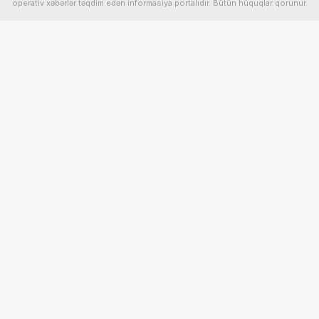
operativ xəbərlər təqdim edən informasiya portalıdır. Bütün hüquqlar qorunur.