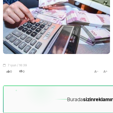
7 iyun / 16:39
0
0
A
A
Burada
sizin
reklamın