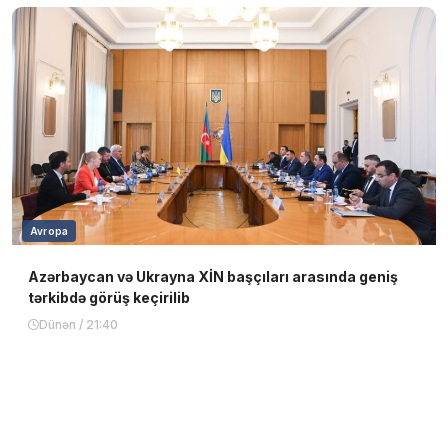
Avropa
Azərbaycan və Ukrayna XİN başçıları arasında geniş
tərkibdə görüş keçirilib
Dünən / 21:40