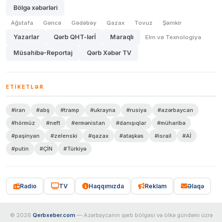
Bölgə xəbərləri
Ağstafa
Gəncə
Gədəbəy
Qazax
Tovuz
Şəmkir
Yazarlar
Qərb QHT-lərİ
Maraqlı
Elm və Texnologiya
Müsahibə-Reportaj
Qərb Xəbər TV
ETIKETLƏR
#iran
#abş
#tramp
#ukrayna
#rusiya
#azərbaycan
#hörmüz
#neft
#ermənistan
#danışıqlar
#müharibə
#paşinyan
#zelenski
#qazax
#atəşkəs
#israil
#Aİ
#putin
#ÇİN
#Türkiyə
Radio
TV
Haqqımızda
Reklam
Əlaqə
© 2026
Qerbxeber.com
— Azərbaycanın qərb bölgəsi və ölkə gündəmi üzrə