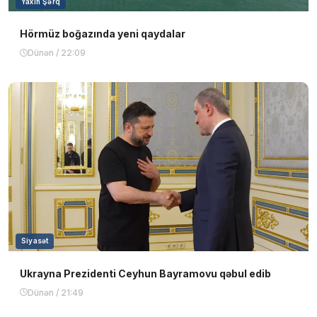
Yaxın Şərq
Hörmüz boğazında yeni qaydalar
Dünən / 22:09
Siyasət
Ukrayna Prezidenti Ceyhun Bayramovu qəbul edib
Dünən / 21:49