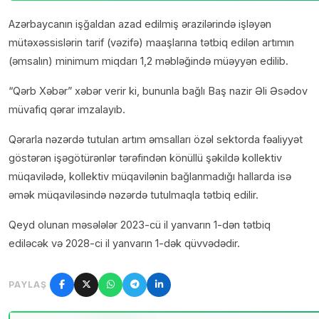
Azərbaycanın işğaldan azad edilmiş ərazilərində işləyən
mütəxəssislərin tarif (vəzifə) maaşlarına tətbiq edilən artımın
(əmsalın) minimum miqdarı 1,2 məbləğində müəyyən edilib.
“Qərb Xəbər” xəbər verir ki, bununla bağlı Baş nazir Əli Əsədov
müvafiq qərar imzalayıb.
Qərarla nəzərdə tutulan artım əmsalları özəl sektorda fəaliyyət
göstərən işəgötürənlər tərəfindən könüllü şəkildə kollektiv
müqavilədə, kollektiv müqavilənin bağlanmadığı hallarda isə
əmək müqaviləsində nəzərdə tutulmaqla tətbiq edilir.
Qeyd olunan məsələlər 2023-cü il yanvarın 1-dən tətbiq
ediləcək və 2028-ci il yanvarın 1-dək qüvvədədir.
PAYLAŞ