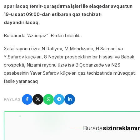
aparılacaq təmir-quraşdırma işləri ilə əlaqədar avqustun
19-u saat 09:00-dan etibarən qaz təchizatı
dayandırılacaq.
Bu barədə “Azəriqaz” İB-dən bildirilib.
Xətai rayonu üzrə N.Rəfiyev, M.Mehdizadə, H.Salmani və
Y.Səfərov küçələri, 8 Noyabr prospektinin bir hissəsi və Babək
prospekti, Nizami rayonu üzrə isə B.Çobanzadə və NZS
qəsəbəsinin Yavər Səfərov küçələri qaz təchizatında müvəqqəti
fasilə yaranacaq
PAYLAŞ
Burada
sizin
reklamın