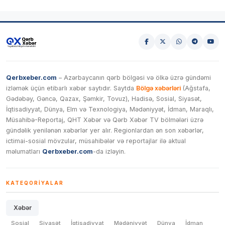
Qerbxeber.com
– Azərbaycanın qərb bölgəsi və ölkə üzrə gündəmi
izləmək üçün etibarlı xəbər saytıdır. Saytda
Bölgə xəbərləri
(Ağstafa,
Gədəbəy, Gəncə, Qazax, Şəmkir, Tovuz), Hadisə, Sosial, Siyasət,
İqtisadiyyat, Dünya, Elm və Texnologiya, Mədəniyyət, İdman, Maraqlı,
Müsahibə-Reportaj, QHT Xəbər və Qərb Xəbər TV bölmələri üzrə
gündəlik yenilənən xəbərlər yer alır. Regionlardan ən son xəbərlər,
ictimai-sosial mövzular, müsahibələr və reportajlar ilə aktual
məlumatları
Qerbxeber.com
-da izləyin.
KATEQORIYALAR
Xəbər
Sosial
Siyasət
İqtisadiyyat
Mədəniyyət
Dünya
İdman