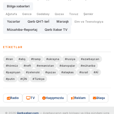
Bölgə xəbərləri
Ağstafa
Gəncə
Gədəbəy
Qazax
Tovuz
Şəmkir
Yazarlar
Qərb QHT-lərİ
Maraqlı
Elm və Texnologiya
Müsahibə-Reportaj
Qərb Xəbər TV
ETIKETLƏR
#iran
#abş
#tramp
#ukrayna
#rusiya
#azərbaycan
#hörmüz
#neft
#ermənistan
#danışıqlar
#müharibə
#paşinyan
#zelenski
#qazax
#atəşkəs
#israil
#Aİ
#putin
#ÇİN
#Türkiyə
Radio
TV
Haqqımızda
Reklam
Əlaqə
© 2026
Qerbxeber.com
— Azərbaycanın qərb bölgəsi və ölkə gündəmi üzrə