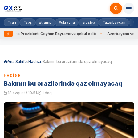
#iran
#abş
#tramp
#ukrayna
#rusiya
#azərbaycan
#h
krayna Prezidenti Ceyhun Bayramovu qəbul edib
Azərbaycan və Ukrayna
Skip
to
content
Ana Səhifə
Hadisə
Bakının bu ərazilərində qaz olmayacaq
HADISƏ
Bakının bu ərazilərində qaz olmayacaq
18 avqust / 19:51
1 dəq