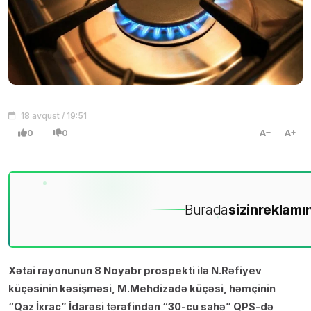
18 avqust / 19:51
0
0
A
A
Burada
sizin
reklamın
Xətai rayonunun 8 Noyabr prospekti ilə N.Rəfiyev
küçəsinin kəsişməsi, M.Mehdizadə küçəsi, həmçinin
“Qaz İxrac” İdarəsi tərəfindən “30-cu sahə” QPS-də