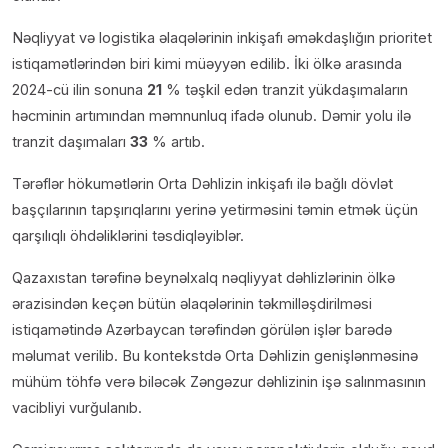
Nəqliyyat və logistika əlaqələrinin inkişafı əməkdaşlığın prioritet
istiqamətlərindən biri kimi müəyyən edilib. İki ölkə arasında
2024-cü ilin sonuna
21
% təşkil edən tranzit yükdaşımaların
həcminin artımından məmnunluq ifadə olunub. Dəmir yolu ilə
tranzit daşımaları
33
% artıb.
Tərəflər hökumətlərin Orta Dəhlizin inkişafı ilə bağlı dövlət
başçılarının tapşırıqlarını yerinə yetirməsini təmin etmək üçün
qarşılıqlı öhdəliklərini təsdiqləyiblər.
Qazaxıstan tərəfinə beynəlxalq nəqliyyat dəhlizlərinin ölkə
ərazisindən keçən bütün əlaqələrinin təkmilləşdirilməsi
istiqamətində Azərbaycan tərəfindən görülən işlər barədə
məlumat verilib. Bu kontekstdə Orta Dəhlizin genişlənməsinə
mühüm töhfə verə biləcək Zəngəzur dəhlizinin işə salınmasının
vacibliyi vurğulanıb.