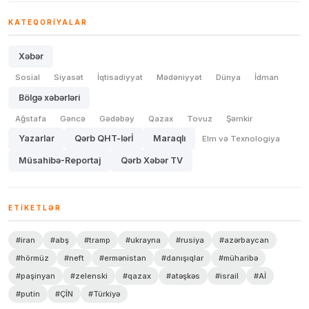
KATEQORIYALAR
Xəbər
Sosial
Siyasət
İqtisadiyyat
Mədəniyyət
Dünya
İdman
Bölgə xəbərləri
Ağstafa
Gəncə
Gədəbəy
Qazax
Tovuz
Şəmkir
Yazarlar
Qərb QHT-lərİ
Maraqlı
Elm və Texnologiya
Müsahibə-Reportaj
Qərb Xəbər TV
ETIKETLƏR
#iran
#abş
#tramp
#ukrayna
#rusiya
#azərbaycan
#hörmüz
#neft
#ermənistan
#danışıqlar
#müharibə
#paşinyan
#zelenski
#qazax
#atəşkəs
#israil
#Aİ
#putin
#ÇİN
#Türkiyə