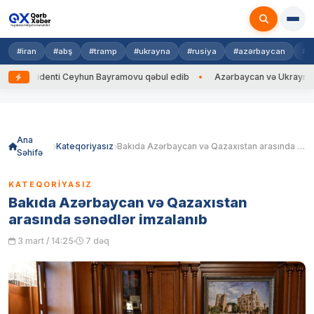
#iran
#abş
#tramp
#ukrayna
#rusiya
#azərbaycan
#h
nti Ceyhun Bayramovu qəbul edib
Azərbaycan və Ukrayna XİN başçıları 
Skip
to
content
Ana
Kateqoriyasız
Bakıda Azərbaycan və Qazaxıstan arasında sənədlər imzalanıb
Səhifə
KATEQORIYASIZ
Bakıda Azərbaycan və Qazaxıstan
arasında sənədlər imzalanıb
3 mart / 14:25
7 dəq