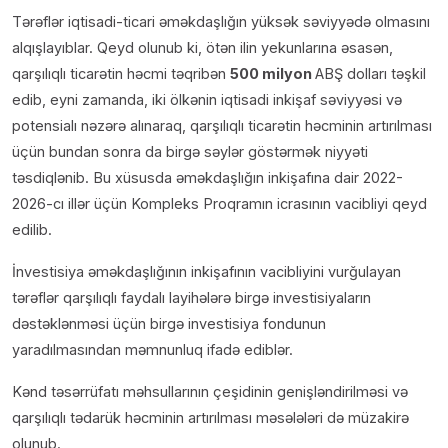
Tərəflər iqtisadi-ticari əməkdaşlığın yüksək səviyyədə olmasını
alqışlayıblar. Qeyd olunub ki, ötən ilin yekunlarına əsasən,
qarşılıqlı ticarətin həcmi təqribən
500 milyon
ABŞ dolları təşkil
edib, eyni zamanda, iki ölkənin iqtisadi inkişaf səviyyəsi və
potensialı nəzərə alınaraq, qarşılıqlı ticarətin həcminin artırılması
üçün bundan sonra da birgə səylər göstərmək niyyəti
təsdiqlənib. Bu xüsusda əməkdaşlığın inkişafına dair 2022-
2026-cı illər üçün Kompleks Proqramın icrasının vacibliyi qeyd
edilib.
İnvestisiya əməkdaşlığının inkişafının vacibliyini vurğulayan
tərəflər qarşılıqlı faydalı layihələrə birgə investisiyaların
dəstəklənməsi üçün birgə investisiya fondunun
yaradılmasından məmnunluq ifadə ediblər.
Kənd təsərrüfatı məhsullarının çeşidinin genişləndirilməsi və
qarşılıqlı tədarük həcminin artırılması məsələləri də müzakirə
olunub.