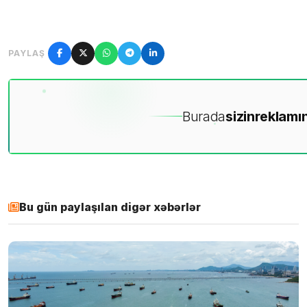
PAYLAŞ
Burada
sizin
reklamın
Bu gün paylaşılan digər xəbərlər