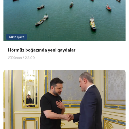
Yaxın Şərq
Hörmüz boğazında yeni qaydalar
Dünən / 22:09