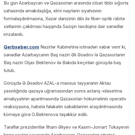
Bu gün Azərbaycan və Qazaxıstan arasında icbari tibbi sığorta
sahəsində əməkdaşlığa, elmi nəşrlərin siyahısının
formalaşdırılmasına, Xəzər dənizinin dibi ilə fiber-optik rabitə
xətlərinin çəkilməsi haqqında Sazişin təsdiqinə dair sənədlər
imzalanıb.
Qerbxeber.com
Nazirlər Kabinetinə istinadən xəbər verir ki,
sənədlər Azərbaycanın Baş naziri Əli Əsədov lə Qazaxıstanın
Baş naziri Oljas Bektenov ilə Bakıda keçirilən görüşdə baş
tutub.
Görüşdə Ə.Əsədov AZAL-a məxsus təyyarənin Aktau
yaxınlığında qəzaya uğramasından sonra axtarış-xilasetmə
əməliyyatının aparılmasında Qazaxıstan hökumətinin operativ
reaksiyasına, habelə fəlakətin səbəblərinin araşdırılmasında
köməyə görə O.Bektenova təşəkkür edib.
Tərəflər prezidentlər İlham Əliyev və Kasım-Jomart Tokayevin
birgə səyləri sayəsində Azərbaycan-Qazaxıstan strateji