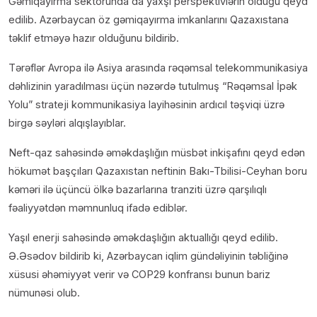
Gəmiqayırma sektorunda da yaxşı perspektivlərin olduğu qeyd
edilib. Azərbaycan öz gəmiqayırma imkanlarını Qazaxıstana
təklif etməyə hazır olduğunu bildirib.
Tərəflər Avropa ilə Asiya arasında rəqəmsal telekommunikasiya
dəhlizinin yaradılması üçün nəzərdə tutulmuş “Rəqəmsal İpək
Yolu” strateji kommunikasiya layihəsinin ardıcıl təşviqi üzrə
birgə səyləri alqışlayıblar.
Neft-qaz sahəsində əməkdaşlığın müsbət inkişafını qeyd edən
hökumət başçıları Qazaxıstan neftinin Bakı-Tbilisi-Ceyhan boru
kəməri ilə üçüncü ölkə bazarlarına tranziti üzrə qarşılıqlı
fəaliyyətdən məmnunluq ifadə ediblər.
Yaşıl enerji sahəsində əməkdaşlığın aktuallığı qeyd edilib.
Ə.Əsədov bildirib ki, Azərbaycan iqlim gündəliyinin təbliğinə
xüsusi əhəmiyyət verir və COP29 konfransı bunun bariz
nümunəsi olub.