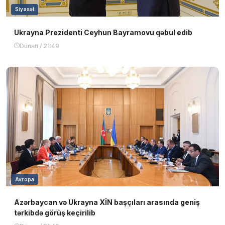
Siyasət
Ukrayna Prezidenti Ceyhun Bayramovu qəbul edib
Dünən / 21:49
Avropa
Azərbaycan və Ukrayna XİN başçıları arasında geniş
tərkibdə görüş keçirilib