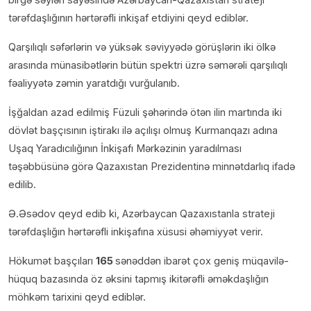
tərəfdaşlığının hərtərəfli inkişaf etdiyini qeyd ediblər.
Qarşılıqlı səfərlərin və yüksək səviyyədə görüşlərin iki ölkə
arasında münasibətlərin bütün spektri üzrə səmərəli qarşılıqlı
fəaliyyətə zəmin yaratdığı vurğulanıb.
İşğaldan azad edilmiş Füzuli şəhərində ötən ilin martında iki
dövlət başçısının iştirakı ilə açılışı olmuş Kurmanqazı adına
Uşaq Yaradıcılığının İnkişafı Mərkəzinin yaradılması
təşəbbüsünə görə Qazaxıstan Prezidentinə minnətdarlıq ifadə
edilib.
Ə.Əsədov qeyd edib ki, Azərbaycan Qazaxıstanla strateji
tərəfdaşlığın hərtərəfli inkişafına xüsusi əhəmiyyət verir.
Hökumət başçıları
165
sənəddən ibarət çox geniş müqavilə-
hüquq bazasında öz əksini tapmış ikitərəfli əməkdaşlığın
möhkəm tarixini qeyd ediblər.