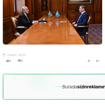
3 mart / 14:25
0
0
A
A
Burada
sizin
reklamın