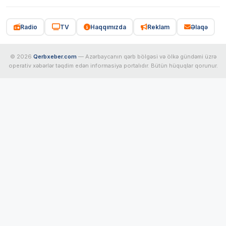
Radio
TV
Haqqımızda
Reklam
Əlaqə
© 2026
Qerbxeber.com
— Azərbaycanın qərb bölgəsi və ölkə gündəmi üzrə
operativ xəbərlər təqdim edən informasiya portalıdır. Bütün hüquqlar qorunur.