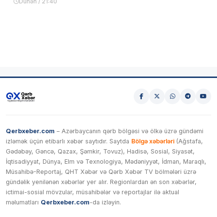
Dünən / 21:40
Qerbxeber.com
– Azərbaycanın qərb bölgəsi və ölkə üzrə gündəmi
izləmək üçün etibarlı xəbər saytıdır. Saytda
Bölgə xəbərləri
(Ağstafa,
Gədəbəy, Gəncə, Qazax, Şəmkir, Tovuz), Hadisə, Sosial, Siyasət,
İqtisadiyyat, Dünya, Elm və Texnologiya, Mədəniyyət, İdman, Maraqlı,
Müsahibə-Reportaj, QHT Xəbər və Qərb Xəbər TV bölmələri üzrə
gündəlik yenilənən xəbərlər yer alır. Regionlardan ən son xəbərlər,
ictimai-sosial mövzular, müsahibələr və reportajlar ilə aktual
məlumatları
Qerbxeber.com
-da izləyin.