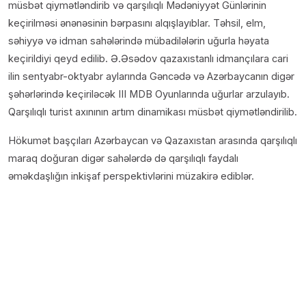
müsbət qiymətləndirib və qarşılıqlı Mədəniyyət Günlərinin
keçirilməsi ənənəsinin bərpasını alqışlayıblar. Təhsil, elm,
səhiyyə və idman sahələrində mübadilələrin uğurla həyata
keçirildiyi qeyd edilib. Ə.Əsədov qazaxıstanlı idmançılara cari
ilin sentyabr-oktyabr aylarında Gəncədə və Azərbaycanın digər
şəhərlərində keçiriləcək III MDB Oyunlarında uğurlar arzulayıb.
Qarşılıqlı turist axınının artım dinamikası müsbət qiymətləndirilib.
Hökumət başçıları Azərbaycan və Qazaxıstan arasında qarşılıqlı
maraq doğuran digər sahələrdə də qarşılıqlı faydalı
əməkdaşlığın inkişaf perspektivlərini müzakirə ediblər.