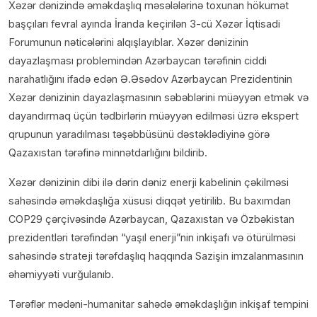
Xəzər dənizində əməkdaşlıq məsələlərinə toxunan hökumət
başçıları fevral ayında İranda keçirilən 3-cü Xəzər İqtisadi
Forumunun nəticələrini alqışlayıblar. Xəzər dənizinin
dayazlaşması problemindən Azərbaycan tərəfinin ciddi
narahatlığını ifadə edən Ə.Əsədov Azərbaycan Prezidentinin
Xəzər dənizinin dayazlaşmasının səbəblərini müəyyən etmək və
dayandırmaq üçün tədbirlərin müəyyən edilməsi üzrə ekspert
qrupunun yaradılması təşəbbüsünü dəstəklədiyinə görə
Qazaxıstan tərəfinə minnətdarlığını bildirib.
Xəzər dənizinin dibi ilə dərin dəniz enerji kabelinin çəkilməsi
sahəsində əməkdaşlığa xüsusi diqqət yetirilib. Bu baxımdan
COP29 çərçivəsində Azərbaycan, Qazaxıstan və Özbəkistan
prezidentləri tərəfindən “yaşıl enerji”nin inkişafı və ötürülməsi
sahəsində strateji tərəfdaşlıq haqqında Sazişin imzalanmasının
əhəmiyyəti vurğulanıb.
Tərəflər mədəni-humanitar sahədə əməkdaşlığın inkişaf tempini