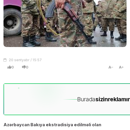
20 sentyabr / 15:57
0
0
A
A
Burada
sizin
reklamın
Azərbaycan Bakıya ekstradisiya edilməli olan