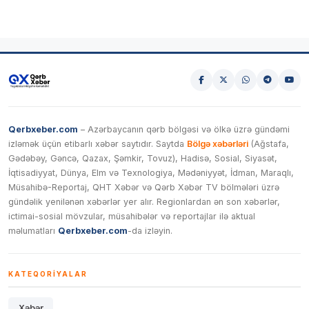
Qerbxeber.com
– Azərbaycanın qərb bölgəsi və ölkə üzrə gündəmi
izləmək üçün etibarlı xəbər saytıdır. Saytda
Bölgə xəbərləri
(Ağstafa,
Gədəbəy, Gəncə, Qazax, Şəmkir, Tovuz), Hadisə, Sosial, Siyasət,
İqtisadiyyat, Dünya, Elm və Texnologiya, Mədəniyyət, İdman, Maraqlı,
Müsahibə-Reportaj, QHT Xəbər və Qərb Xəbər TV bölmələri üzrə
gündəlik yenilənən xəbərlər yer alır. Regionlardan ən son xəbərlər,
ictimai-sosial mövzular, müsahibələr və reportajlar ilə aktual
məlumatları
Qerbxeber.com
-da izləyin.
KATEQORIYALAR
Xəbər