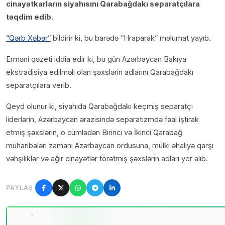
cinayətkarların siyahısını Qarabağdakı separatçılara
təqdim edib.
“Qərb Xəbər”
bildirir ki, bu barədə “Hraparak” məlumat yayıb.
Erməni qəzeti iddia edir ki, bu gün Azərbaycan Bakıya
ekstradisiya edilməli olan şəxslərin adlarını Qarabağdakı
separatçılara verib.
Qeyd olunur ki, siyahıda Qarabağdakı keçmiş separatçı
liderlərin, Azərbaycan ərazisində separatizmdə fəal iştirak
etmiş şəxslərin, o cümlədən Birinci və İkinci Qarabağ
müharibələri zamanı Azərbaycan ordusuna, mülki əhaliyə qarşı
vəhşiliklər və ağır cinayətlər törətmiş şəxslərin adları yer alıb.
PAYLAŞ