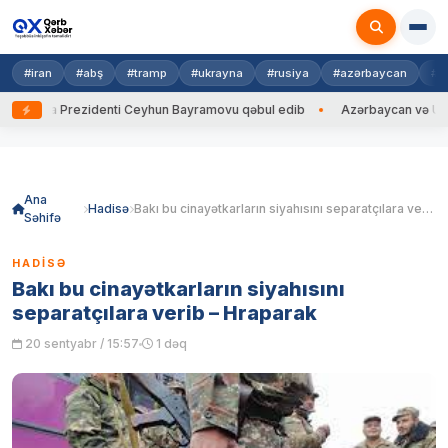
#iran
#abş
#tramp
#ukrayna
#rusiya
#azərbaycan
#h
rayna Prezidenti Ceyhun Bayramovu qəbul edib
Azərbaycan və Ukrayna 
Skip
to
content
Ana
Hadisə
Bakı bu cinayətkarların siyahısını separatçılara verib – Hraparak
Səhifə
HADISƏ
Bakı bu cinayətkarların siyahısını
separatçılara verib – Hraparak
20 sentyabr / 15:57
1 dəq