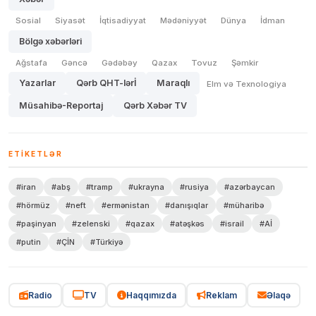
Sosial
Siyasət
İqtisadiyyat
Mədəniyyət
Dünya
İdman
Bölgə xəbərləri
Ağstafa
Gəncə
Gədəbəy
Qazax
Tovuz
Şəmkir
Yazarlar
Qərb QHT-lərİ
Maraqlı
Elm və Texnologiya
Müsahibə-Reportaj
Qərb Xəbər TV
ETIKETLƏR
#iran
#abş
#tramp
#ukrayna
#rusiya
#azərbaycan
#hörmüz
#neft
#ermənistan
#danışıqlar
#müharibə
#paşinyan
#zelenski
#qazax
#atəşkəs
#israil
#Aİ
#putin
#ÇİN
#Türkiyə
Radio
TV
Haqqımızda
Reklam
Əlaqə