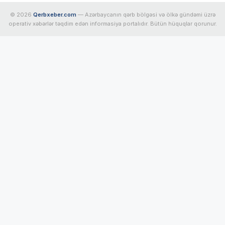
© 2026
Qerbxeber.com
— Azərbaycanın qərb bölgəsi və ölkə gündəmi üzrə
operativ xəbərlər təqdim edən informasiya portalıdır. Bütün hüquqlar qorunur.