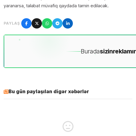
yaranarsa, tələbat müvafiq qaydada təmin ediləcək.
PAYLAŞ
Burada
sizin
reklamın
Bu gün paylaşılan digər xəbərlər