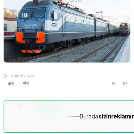
14 aprel / 14:14
0
0
A
A
Burada
sizin
reklamın