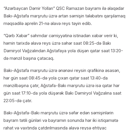
“Azərbaycan Dəmir Yolları” QSC Ramazan bayramı ilə əlaqədar
Bakı-Ağstafa marşrutu üzrə artan sərnişin tələbatını qarşılamaq
məqsədilə aprelin 21-nə əlavə reys təyin edib.
“Qərb Xəbər” səhmdar cəmiyyətinə istinadən xəbər verir ki,
həmin tarixdə əlavə reys üzrə səhər saat 08:25-də Bakı
Dəmiryol Vağzalından Ağstafaya yola düşən qatar saat 13:20-
də mənzil başına çatacaq.
Bakı-Ağstafa marşrutu üzrə ənənəvi reysin qrafikinə əsasən,
hər gün saat 08:45-də yola çıxan qatar saat 13:40-da
mənzilbaşına çatır, Ağstafa-Bakı marşrutu üzrə isə qatar hər
gün saat 17:10-da yola düşərək Bakı Dəmiryol Vağzalına saat
22:05-də çatır.
Bakı-Ağstafa-Bakı marşrutu üzrə səfər edən sərnişinlərin
bayram tətili günləri və bayramın sonunda hər iki istiqamətə
rahat və vaxtında çatdırılmasında əlavə reysə ehtiyac