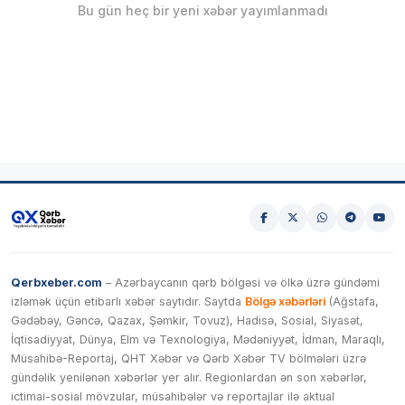
Bu gün heç bir yeni xəbər yayımlanmadı
Qerbxeber.com
– Azərbaycanın qərb bölgəsi və ölkə üzrə gündəmi
izləmək üçün etibarlı xəbər saytıdır. Saytda
Bölgə xəbərləri
(Ağstafa,
Gədəbəy, Gəncə, Qazax, Şəmkir, Tovuz), Hadisə, Sosial, Siyasət,
İqtisadiyyat, Dünya, Elm və Texnologiya, Mədəniyyət, İdman, Maraqlı,
Müsahibə-Reportaj, QHT Xəbər və Qərb Xəbər TV bölmələri üzrə
gündəlik yenilənən xəbərlər yer alır. Regionlardan ən son xəbərlər,
ictimai-sosial mövzular, müsahibələr və reportajlar ilə aktual