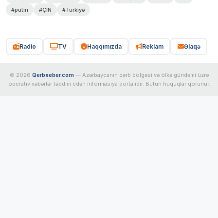
#putin
#ÇİN
#Türkiyə
Radio
TV
Haqqımızda
Reklam
Əlaqə
© 2026
Qerbxeber.com
— Azərbaycanın qərb bölgəsi və ölkə gündəmi üzrə
operativ xəbərlər təqdim edən informasiya portalıdır. Bütün hüquqlar qorunur.