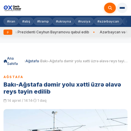
#iran
#abş
#tramp
#ukrayna
#rusiya
#azərbaycan
#h
rayna Prezidenti Ceyhun Bayramovu qəbul edib
Azərbaycan və Ukrayna 
Skip
to
content
Ana
Ağstafa
Bakı-Ağstafa dəmir yolu xətti üzrə əlavə reys təyin edilib
Səhifə
AĞSTAFA
Bakı-Ağstafa dəmir yolu xətti üzrə əlavə
reys təyin edilib
14 aprel / 14:14
1 dəq