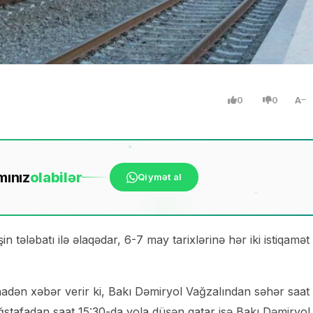
0
0
A
mınız
ola
bilər
Qiymət al
tələbatı ilə əlaqədar, 6-7 may tarixlərinə hər iki istiqamət
adən xəbər verir ki, Bakı Dəmiryol Vağzalından səhər saat
ğstafadan saat 15:30-da yola düşən qatar isə Bakı Dəmiryol