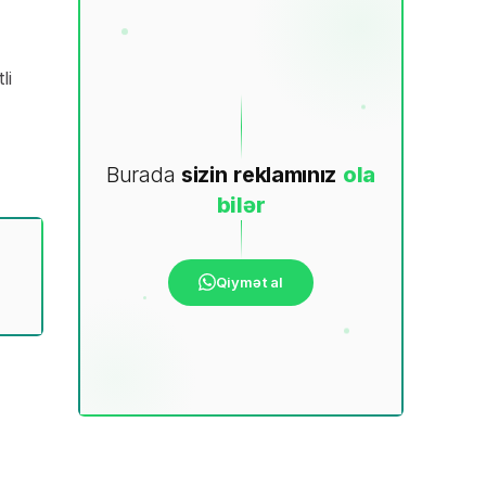
li
Burada
sizin
reklamınız
ola
bilər
Qiymət al