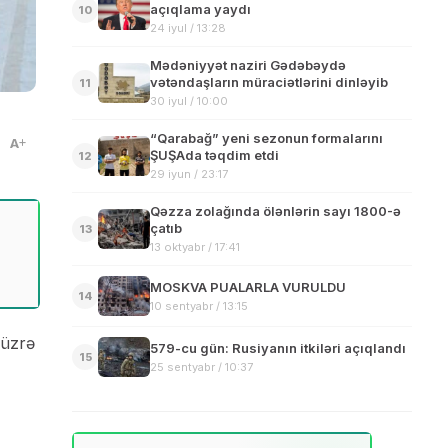
açıqlama yaydı
10
24 iyul / 13:28
Mədəniyyət naziri Gədəbəydə
vətəndaşların müraciətlərini dinləyib
11
30 iyul / 10:00
“Qarabağ” yeni sezonun formalarını
A
ŞUŞAda təqdim etdi
12
29 iyun / 23:17
Qəzza zolağında ölənlərin sayı 1800-ə
çatıb
13
13 oktyabr / 17:41
MOSKVA PUALARLA VURULDU
14
10 sentyabr / 13:15
 üzrə
579-cu gün: Rusiyanın itkiləri açıqlandı
15
25 sentyabr / 10:37