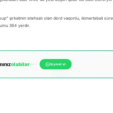
up” şirkətinin istehsalı olan dörd vaqonlu, ikimərtəbəli sürət
tumu 364 yerdir.
mınız
ola
bilər
Qiymət al