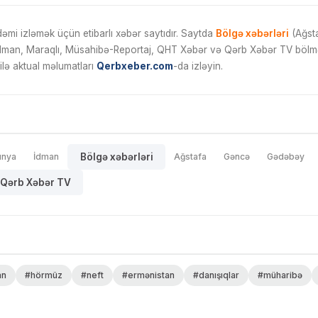
mi izləmək üçün etibarlı xəbər saytıdır. Saytda
Bölgə xəbərləri
(Ağsta
İdman, Maraqlı, Müsahibə-Reportaj, QHT Xəbər və Qərb Xəbər TV bölmələ
ilə aktual məlumatları
Qerbxeber.com
-da izləyin.
ünya
İdman
Bölgə xəbərləri
Ağstafa
Gəncə
Gədəbəy
Qərb Xəbər TV
an
#hörmüz
#neft
#ermənistan
#danışıqlar
#müharibə