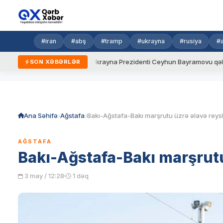
#iran
#abş
#tramp
#ukrayna
#rusiya
#
yeni qaydalar
Ukrayna Prezidenti Ceyhun Bayramovu qəbul edib
SON XƏBƏRLƏR
Skip
to
content
Ana Səhifə
Ağstafa
AĞSTAFA
Bakı-Ağstafa-Bakı marşrutu 
3 may / 12:28
1 dəq