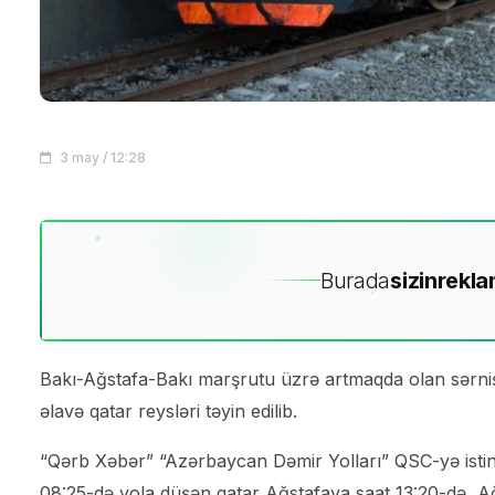
3 may / 12:28
Burada
sizin
rekla
Bakı-Ağstafa-Bakı marşrutu üzrə artmaqda olan sərnişin 
əlavə qatar reysləri təyin edilib.
“Qərb Xəbər” “Azərbaycan Dəmir Yolları” QSC-yə istin
08:25-də yola düşən qatar Ağstafaya saat 13:20-də, A