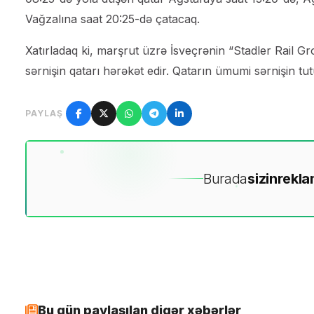
Vağzalına saat 20:25-də çatacaq.
Xatırladaq ki, marşrut üzrə İsveçrənin “Stadler Rail Gro
sərnişin qatarı hərəkət edir. Qatarın ümumi sərnişin tu
PAYLAŞ
Burada
sizin
rekla
Bu gün paylaşılan digər xəbərlər