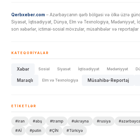
Qerbxeber.com
– Azərbaycanın qərb bölgəsi və ölkə üzrə gündə
Siyasət, İqtisadiyyat, Dünya, Elm və Texnologiya, Mədəniyyət, 
son xəbərlər, ictimai-sosial mövzular, müsahibələr və reportajlar 
KATEQORIYALAR
Xəbər
Sosial
Siyasət
İqtisadiyyat
Mədəniyyət
D
Maraqlı
Elm və Texnologiya
Müsahibə-Reportaj
ETIKETLƏR
#iran
#abş
#tramp
#ukrayna
#rusiya
#azərbayc
#Aİ
#putin
#ÇİN
#Türkiyə