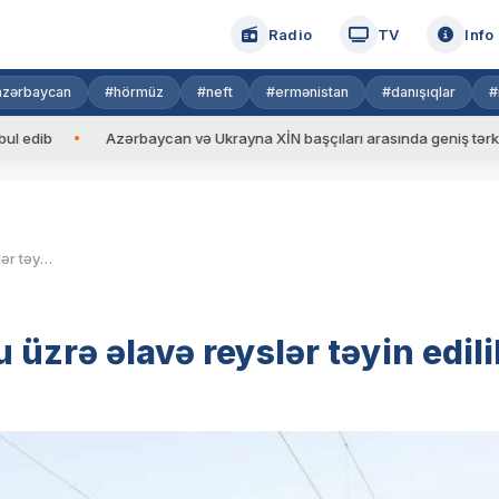
Radio
TV
Info
azərbaycan
#hörmüz
#neft
#ermənistan
#danışıqlar
#
Azərbaycan və Ukrayna XİN başçıları arasında geniş tərkibdə görü
Bakı-Ağstafa-Bakı marşrutu üzrə əlavə reyslər təyin edilib
üzrə əlavə reyslər təyin edili