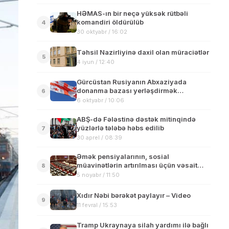
HƏMAS-ın bir neçə yüksək rütbəli
komandiri öldürülüb
4
30 oktyabr / 16:02
Təhsil Nazirliyinə daxil olan müraciətlər
5
4 iyun / 12:40
Gürcüstan Rusiyanın Abxaziyada
donanma bazası yerləşdirmək
6
planlarına reaksiya verib
6 oktyabr / 10:06
ABŞ-də Fələstinə dəstək mitinqində
yüzlərlə tələbə həbs edilib
7
30 aprel / 08:39
Əmək pensiyalarının, sosial
müavinətlərin artırılması üçün vəsait
8
ayrılıb
5 noyabr / 11:50
Xıdır Nəbi bərəkət paylayır – Video
9
11 fevral / 15:53
Tramp Ukraynaya silah yardımı ilə bağlı