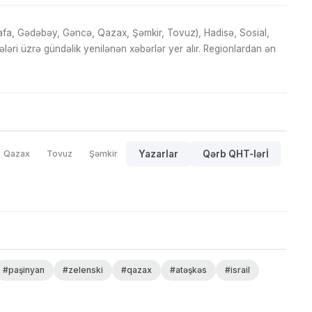
fa, Gədəbəy, Gəncə, Qazax, Şəmkir, Tovuz), Hadisə, Sosial,
ri üzrə gündəlik yenilənən xəbərlər yer alır. Regionlardan ən
Qazax
Tovuz
Şəmkir
Yazarlar
Qərb QHT-lərİ
#paşinyan
#zelenski
#qazax
#atəşkəs
#israil