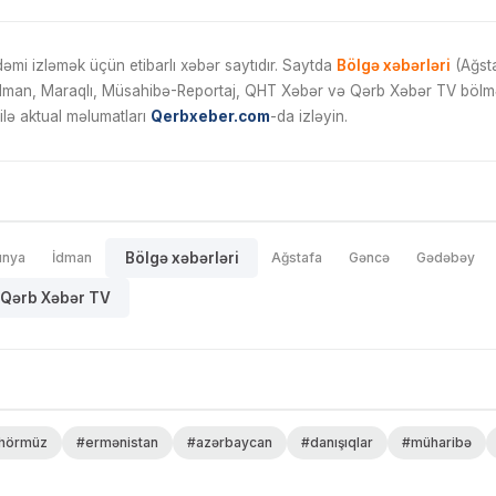
mi izləmək üçün etibarlı xəbər saytıdır. Saytda
Bölgə xəbərləri
(Ağsta
İdman, Maraqlı, Müsahibə-Reportaj, QHT Xəbər və Qərb Xəbər TV bölmələ
ilə aktual məlumatları
Qerbxeber.com
-da izləyin.
ünya
İdman
Bölgə xəbərləri
Ağstafa
Gəncə
Gədəbəy
Qərb Xəbər TV
hörmüz
#ermənistan
#azərbaycan
#danışıqlar
#müharibə