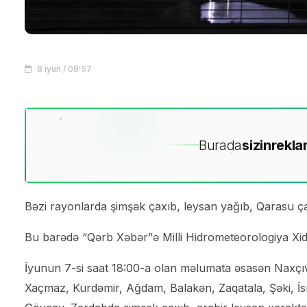
8 iyun / 08:57
Burada
sizin
rekla
Bəzi rayonlarda şimşək çaxıb, leysan yağıb, Qarasu ça
Bu barədə “Qərb Xəbər”ə Milli Hidrometeorologiya Xid
İyunun 7-si saat 18:00-a olan məlumata əsasən Naxçı
Xaçmaz, Kürdəmir, Ağdam, Balakən, Zaqatala, Şəki, İsm