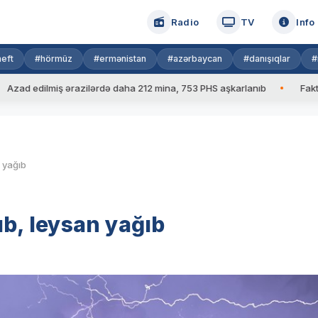
Radio
TV
Info
eft
#hörmüz
#ermənistan
#azərbaycan
#danışıqlar
#
dilmiş ərazilərdə daha 212 mina, 753 PHS aşkarlanıb
Faktiki hava
 yağıb
ıb, leysan yağıb