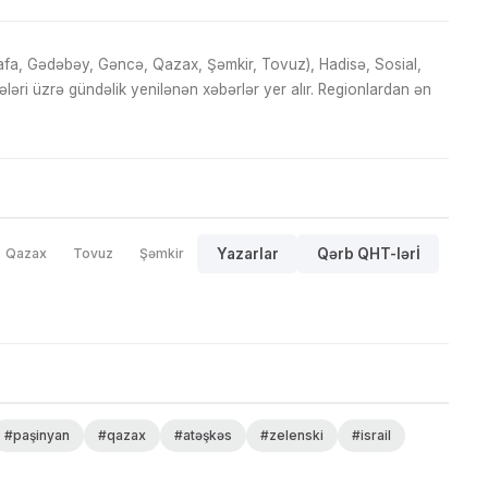
fa, Gədəbəy, Gəncə, Qazax, Şəmkir, Tovuz), Hadisə, Sosial,
ri üzrə gündəlik yenilənən xəbərlər yer alır. Regionlardan ən
Qazax
Tovuz
Şəmkir
Yazarlar
Qərb QHT-lərİ
#paşinyan
#qazax
#atəşkəs
#zelenski
#israil