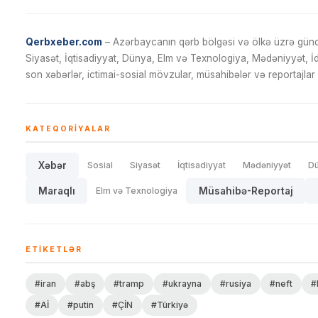
Qerbxeber.com
– Azərbaycanın qərb bölgəsi və ölkə üzrə gündə
Siyasət, İqtisadiyyat, Dünya, Elm və Texnologiya, Mədəniyyət, 
son xəbərlər, ictimai-sosial mövzular, müsahibələr və reportajlar 
KATEQORIYALAR
Xəbər
Sosial
Siyasət
İqtisadiyyat
Mədəniyyət
D
Maraqlı
Elm və Texnologiya
Müsahibə-Reportaj
ETIKETLƏR
#iran
#abş
#tramp
#ukrayna
#rusiya
#neft
#
#Aİ
#putin
#ÇİN
#Türkiyə