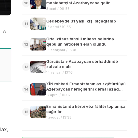
məsləhətçisi Azərbaycana gəlir
10
3 mart / 08:55
Gədəbəydə 31 yaşlı kişi bıçaqlanıb
11
15 aprel / 10:55
A
Orta ixtisas təhsili müəssisələrinə
qəbulun nəticələri elan olundu
12
15 sentyabr / 15:40
Gürcüstan-Azəbaycan sərhəddində
zəlzələ olub
13
14 yanvar / 13:16
XİN rəhbəri Ermənistanın əsir götürdüyü
Azərbaycan hərbçilərini dərhal azad
14
etməyə çağırıb
17 aprel / 16:07
Ermənistanda hərbi vəzifəlilər toplanışa
çağırılır
15
1 avqust / 13:35
lax,