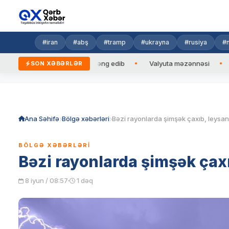
#iran
#abş
#tramp
#ukrayna
#rusiya
#n
rbaycan Prezidentinə zəng edib
Valyuta məzənnəsi
Azad e
SON XƏBƏRLƏR
Skip
to
content
Ana Səhifə
Bölgə xəbərləri
Bəzi rayonlarda şimşək çaxıb, leysan
BÖLGƏ XƏBƏRLƏRI
Bəzi rayonlarda şimşək çax
8 iyun / 08:57
1 dəq