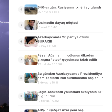
640-cı gün: Rusiyanın itkiləri açıqlandı
4
25 noyabr / 10:46
Arximedin dayaq nöqtəsi
5
10 mart / 16:40
Azərbaycanda 20 partiya özünü
BURAXIB
6
12 may / 15:50
Fəzail Ağamalının oğlunun ölkədən
çıxışına “stop” qoyulması tələb edilir
7
22 dekabr / 08:56
Bu gündən Azərbaycanda Prezidentliyə
namizədlərin irəli sürülməsinə başlanılır
8
9 dekabr / 10:11
Laçın-Xankəndi yolundakı aksiyanın 61-
ci günüdür
9
10 fevral / 10:02
ABŞ-ın Qafqaz üzrə yeni baş