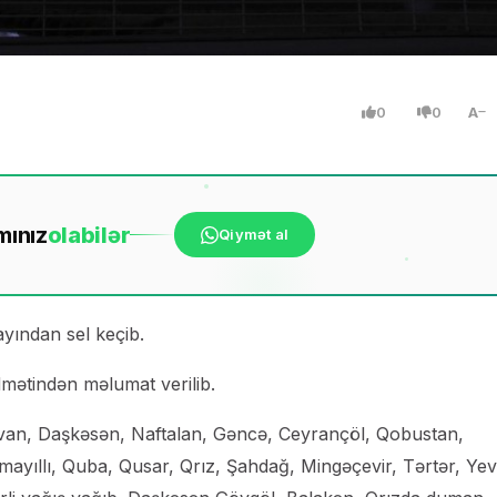
0
0
A
mınız
ola
bilər
Qiymət al
yından sel keçib.
mətindən məlumat verilib.
van, Daşkəsən, Naftalan, Gəncə, Ceyrançöl, Qobustan,
ayıllı, Quba, Qusar, Qrız, Şahdağ, Mingəçevir, Tərtər, Yev