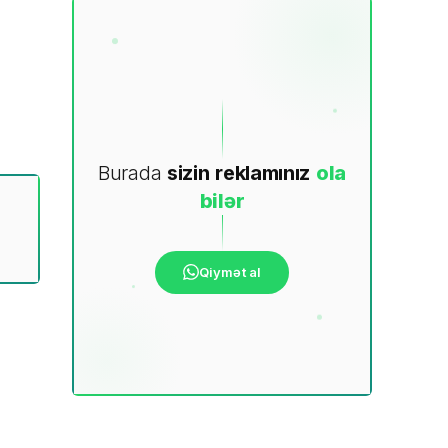
Burada
sizin
reklamınız
ola
bilər
Qiymət al