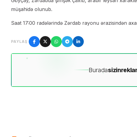
Göyçay, Zərdabda şimşək çaxıb, arabir leysan xarakt
müşahidə olunub.
Saat 17:00 radələrində Zərdab rayonu ərazisindən axa
PAYLAŞ
Burada
sizin
rekla