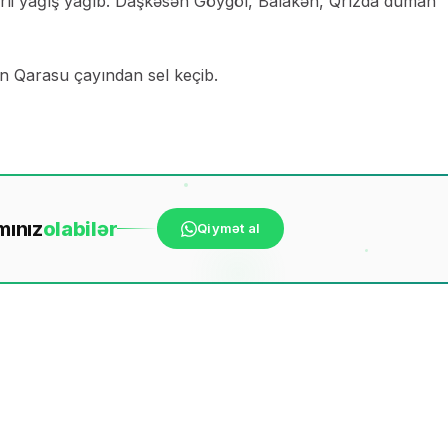
erli yağış yağıb. Daşkəsən Göygöl, Balakən, Qrızda duman
n Qarasu çayından sel keçib.
mınız
ola
bilər
Qiymət al