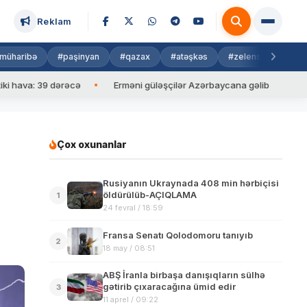
Reklam
müharibə
#paşinyan
#qazax
#atəşkəs
#zelenski
#isra
: 39 dərəcə
Erməni güləşçilər Azərbaycana gəlib
İlham Əli
Çox oxunanlar
Rusiyanın Ukraynada 408 min hərbiçisi
öldürülüb-AÇIQLAMA
1
24 fevral / 18:59
Fransa Senatı Qolodomoru tanıyıb
2
18 may / 08:51
ABŞ İranla birbaşa danışıqların sülhə
gətirib çıxaracağına ümid edir
3
11 aprel / 09:22