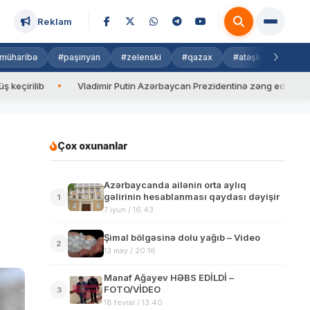
Reklam
müharibə
#paşinyan
#zelenski
#qazax
#atəşkəs
#isra
dimir Putin Azərbaycan Prezidentinə zəng edib
Valyuta məzənnə
Çox oxunanlar
Azərbaycanda ailənin orta aylıq
gəlirinin hesablanması qaydası dəyişir
1
7 iyun / 16:43
Şimal bölgəsinə dolu yağıb – Video
2
13 may / 20:16
Manaf Ağayev HƏBS EDİLDİ –
FOTO/VİDEO
3
18 fevral / 13:40