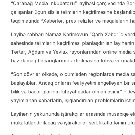
“Qarabağ Media İnkubatoru” layihəsi çərçivəsində Bər
çalışanlar üçün silsilə təlimlərin keçirilməsinə başlanı
təqdimatında “Xəbərlər, pres-relizlər və məqalələrin h
Layihə rəhbəri Namaz Kərimovun “Qərb Xəbər”ə verdiyi
sahəsində təlimlərin keçirilməsi planlaşdırılan layihən
Tərtər, Ağdam və Yevlax rayonlarından online media s
hazırlamaq bacarıqlarının artırılmasına töhvə verməkdi
“Son dövrlər ölkədə, o cümlədən regionlarda media sahə
başlayıblar. Ancaq onların fəaliyyətini əngəlləyən bir s
bilik və bacarıqlarının kifayət qədər olmamasıdır” – de
yayımlanan xəbərlərin, işıqlandırılan problemlərin icti
Layihənin yekununda iştirakçılar arasında müsabiqə ela
mükafatlandırılacaq və iştirakçılar sertifikatla təmin o