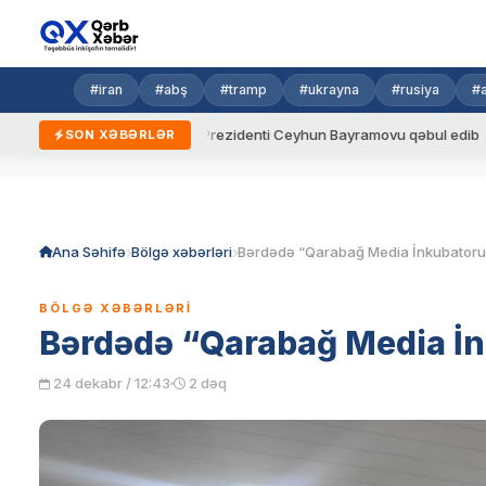
#iran
#abş
#tramp
#ukrayna
#rusiya
#
Ukrayna Prezidenti Ceyhun Bayramovu qəbul edib
Azərbaycan və 
SON XƏBƏRLƏR
Skip
to
content
Ana Səhifə
Bölgə xəbərləri
Bərdədə “Qarabağ Media İnkubatoru”
BÖLGƏ XƏBƏRLƏRI
Bərdədə “Qarabağ Media İn
24 dekabr / 12:43
2 dəq