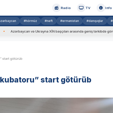
Radio
TV
Info
azərbaycan
#hörmüz
#neft
#ermənistan
#danışıqlar
#
Ukrayna XİN başçıları arasında geniş tərkibdə görüş keçirilib
Vla
 start götürüb
kubatoru” start götürüb