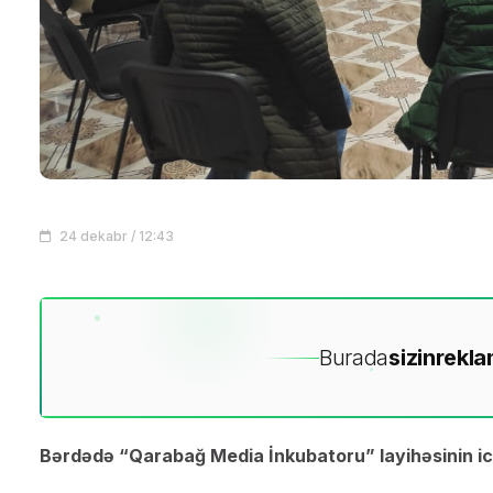
24 dekabr / 12:43
Burada
sizin
rekla
Bərdədə “Qarabağ Media İnkubatoru” layihəsinin icr