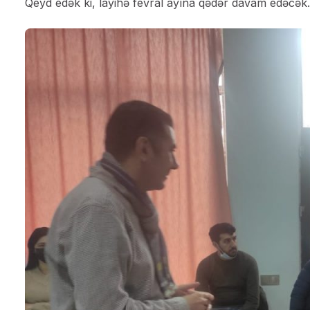
Qeyd edək ki, layihə fevral ayına qədər davam edəcək.