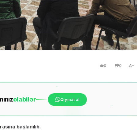
0
0
A
mınız
ola
bilər
Qiymət al
asına başlanılıb.