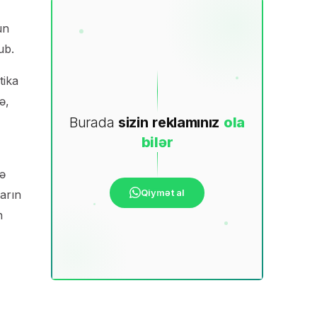
un
lub.
tika
ə,
Burada
sizin
reklamınız
ola
bilər
yə
Qiymət al
ların
n