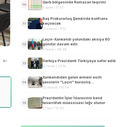
Qərb bölgəsində Ramazan təqvimi
10
5 aprel / 17:07
Baş Prokurorluq Şəmkirdə konfrans
keçirəcək
11
21 avqust / 11:13
Laçın-Xankəndi yolundakı aksiya 60
gündür davam edir
12
9 fevral / 08:28
Serbiya Prezidenti Türkiyəyə səfər edib
A
13
12 fevral / 23:16
Xankəndidən gələn erməni əsilli
şəxslərin “Laçın” buraxılış
14
məntəqəsindən Ermənistana keçidi
22 avqust / 10:54
təmin edilib
Prezidentin İşlər İdarəsinin kənd
təsərrüfatı müəssisəsi ləğv olunur
15
27 iyul / 10:43