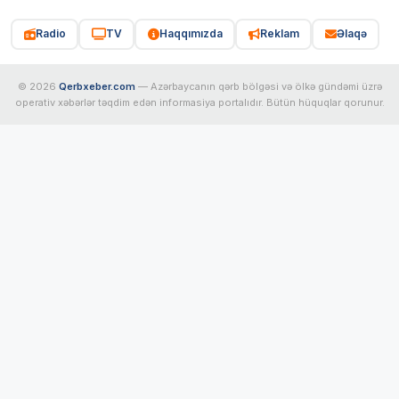
Radio
TV
Haqqımızda
Reklam
Əlaqə
© 2026
Qerbxeber.com
— Azərbaycanın qərb bölgəsi və ölkə gündəmi üzrə
operativ xəbərlər təqdim edən informasiya portalıdır. Bütün hüquqlar qorunur.