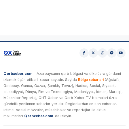
Qerbxeber.com
– Azərbaycanın qərb bölgəsi və ölkə üzrə gündəmi
izləmək üçün etibarlı xəbər saytıdır. Saytda
Bölgə xəbərləri
(Ağstafa,
Gədəbəy, Gəncə, Qazax, Şəmkir, Tovuz), Hadisə, Sosial, Siyasət,
İqtisadiyyat, Dünya, Elm və Texnologiya, Mədəniyyət, İdman, Maraqlı,
Müsahibə-Reportaj, QHT Xəbər və Qərb Xəbər TV bölmələri üzrə
gündəlik yenilənən xəbərlər yer alır. Regionlardan ən son xəbərlər,
ictimai-sosial mövzular, müsahibələr və reportajlar ilə aktual
məlumatları
Qerbxeber.com
-da izləyin.