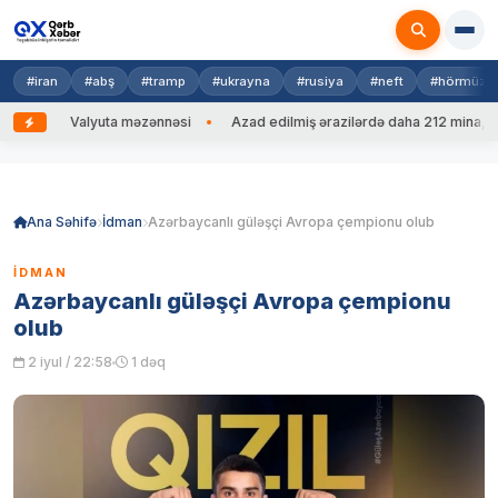
#iran
#abş
#tramp
#ukrayna
#rusiya
#neft
#hörmüz
b
Valyuta məzənnəsi
Azad edilmiş ərazilərdə daha 212 mina, 753 
Skip
to
content
Ana Səhifə
İdman
Azərbaycanlı güləşçi Avropa çempionu olub
İDMAN
Azərbaycanlı güləşçi Avropa çempionu
olub
2 iyul / 22:58
1 dəq