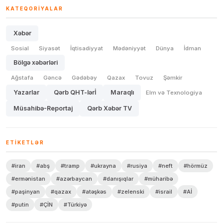
KATEQORIYALAR
Xəbər
Sosial
Siyasət
İqtisadiyyat
Mədəniyyət
Dünya
İdman
Bölgə xəbərləri
Ağstafa
Gəncə
Gədəbəy
Qazax
Tovuz
Şəmkir
Yazarlar
Qərb QHT-lərİ
Maraqlı
Elm və Texnologiya
Müsahibə-Reportaj
Qərb Xəbər TV
ETIKETLƏR
#iran
#abş
#tramp
#ukrayna
#rusiya
#neft
#hörmüz
#ermənistan
#azərbaycan
#danışıqlar
#müharibə
#paşinyan
#qazax
#atəşkəs
#zelenski
#israil
#Aİ
#putin
#ÇİN
#Türkiyə