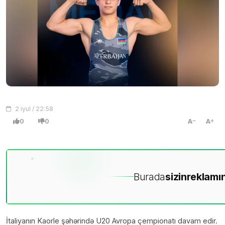
2 iyul / 22:58
0
0
A
A
Burada
sizin
reklamın
İtaliyanın Kaorle şəhərində U20 Avropa çempionatı davam edir.