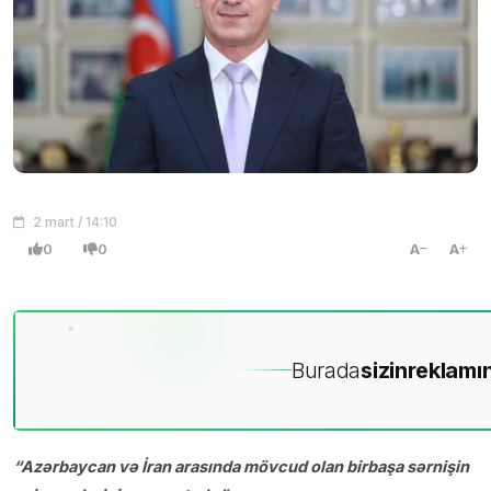
2 mart / 14:10
0
0
A
A
Burada
sizin
reklamın
“Azərbaycan və İran arasında mövcud olan birbaşa sərnişin