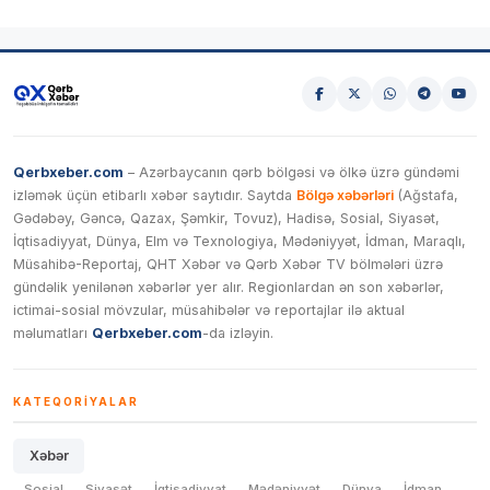
Qerbxeber.com
– Azərbaycanın qərb bölgəsi və ölkə üzrə gündəmi
izləmək üçün etibarlı xəbər saytıdır. Saytda
Bölgə xəbərləri
(Ağstafa,
Gədəbəy, Gəncə, Qazax, Şəmkir, Tovuz), Hadisə, Sosial, Siyasət,
İqtisadiyyat, Dünya, Elm və Texnologiya, Mədəniyyət, İdman, Maraqlı,
Müsahibə-Reportaj, QHT Xəbər və Qərb Xəbər TV bölmələri üzrə
gündəlik yenilənən xəbərlər yer alır. Regionlardan ən son xəbərlər,
ictimai-sosial mövzular, müsahibələr və reportajlar ilə aktual
məlumatları
Qerbxeber.com
-da izləyin.
KATEQORIYALAR
Xəbər
Sosial
Siyasət
İqtisadiyyat
Mədəniyyət
Dünya
İdman