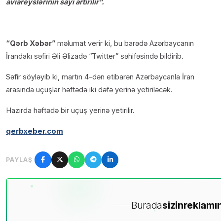
aviareyslərinin sayı artırılır”.
“Qərb Xəbər”
məlumat verir ki, bu barədə Azərbaycanın
İrandakı səfiri Əli Əlizadə “Twitter” səhifəsində bildirib.
Səfir söyləyib ki, martın 4-dən etibarən Azərbaycanla İran
arasında uçuşlar həftədə iki dəfə yerinə yetiriləcək.
Hazırda həftədə bir uçuş yerinə yetirilir.
qerbxeber.com
PAYLAŞ
Burada
sizin
reklamın