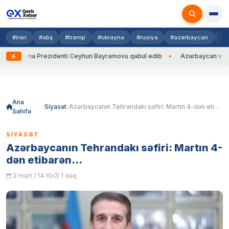
#iran
#abş
#tramp
#ukrayna
#rusiya
#azərbaycan
#h
Ukrayna Prezidenti Ceyhun Bayramovu qəbul edib
Azərbaycan və Ukrayn
Skip
to
content
Ana
Siyasət
Azərbaycanın Tehrandakı səfiri: Martın 4-dən etibarən…
Səhifə
SIYASƏT
Azərbaycanın Tehrandakı səfiri: Martın 4-
dən etibarən…
2 mart / 14:10
1 dəq