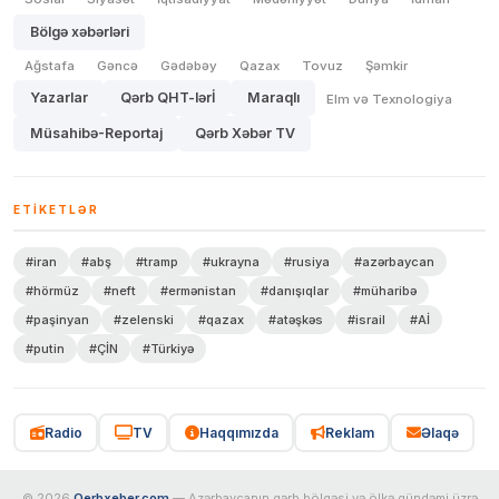
Bölgə xəbərləri
Ağstafa
Gəncə
Gədəbəy
Qazax
Tovuz
Şəmkir
Yazarlar
Qərb QHT-lərİ
Maraqlı
Elm və Texnologiya
Müsahibə-Reportaj
Qərb Xəbər TV
ETIKETLƏR
#iran
#abş
#tramp
#ukrayna
#rusiya
#azərbaycan
#hörmüz
#neft
#ermənistan
#danışıqlar
#müharibə
#paşinyan
#zelenski
#qazax
#atəşkəs
#israil
#Aİ
#putin
#ÇİN
#Türkiyə
Radio
TV
Haqqımızda
Reklam
Əlaqə
© 2026
Qerbxeber.com
— Azərbaycanın qərb bölgəsi və ölkə gündəmi üzrə