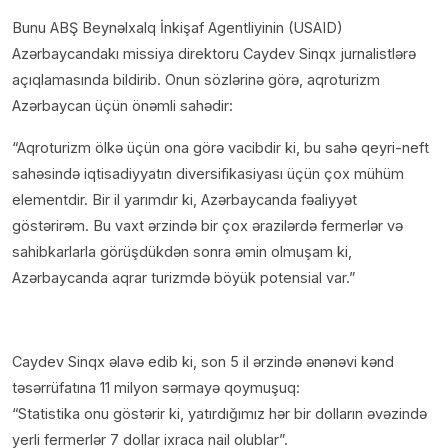
Bunu ABŞ Beynəlxalq İnkişaf Agentliyinin (USAID)
Azərbaycandakı missiya direktoru Caydev Sinqx jurnalistlərə
açıqlamasında bildirib. Onun sözlərinə görə, aqroturizm
Azərbaycan üçün önəmli sahədir:
“Aqroturizm ölkə üçün ona görə vacibdir ki, bu sahə qeyri-neft
sahəsində iqtisadiyyatın diversifikasiyası üçün çox mühüm
elementdir. Bir il yarımdır ki, Azərbaycanda fəaliyyət
göstərirəm. Bu vaxt ərzində bir çox ərazilərdə fermerlər və
sahibkarlarla görüşdükdən sonra əmin olmuşam ki,
Azərbaycanda aqrar turizmdə böyük potensial var.”
Caydev Sinqx əlavə edib ki, son 5 il ərzində ənənəvi kənd
təsərrüfatına 11 milyon sərmayə qoymuşuq:
“Statistika onu göstərir ki, yatırdığımız hər bir dolların əvəzində
yerli fermerlər 7 dollar ixraca nail olublar”.