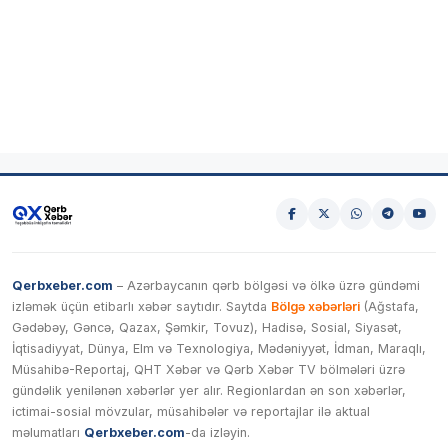
Qerbxeber.com
– Azərbaycanın qərb bölgəsi və ölkə üzrə gündəmi
izləmək üçün etibarlı xəbər saytıdır. Saytda
Bölgə xəbərləri
(Ağstafa,
Gədəbəy, Gəncə, Qazax, Şəmkir, Tovuz), Hadisə, Sosial, Siyasət,
İqtisadiyyat, Dünya, Elm və Texnologiya, Mədəniyyət, İdman, Maraqlı,
Müsahibə-Reportaj, QHT Xəbər və Qərb Xəbər TV bölmələri üzrə
gündəlik yenilənən xəbərlər yer alır. Regionlardan ən son xəbərlər,
ictimai-sosial mövzular, müsahibələr və reportajlar ilə aktual
məlumatları
Qerbxeber.com
-da izləyin.