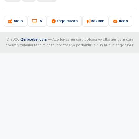
Radio
TV
Haqqımızda
Reklam
Əlaqə
© 2026
Qerbxeber.com
— Azərbaycanın qərb bölgəsi və ölkə gündəmi üzrə
operativ xəbərlər təqdim edən informasiya portalıdır. Bütün hüquqlar qorunur.