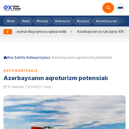
#iran
#abş
#tramp
#ukrayna
#rusiya
#azərbaycan
#h
enti Ceyhun Bayramovu qəbul edib
Azərbaycan və Ukrayna XİN başçıları
Skip
to
content
Ana Səhifə
Kateqoriyasız
Azərbaycanın aqroturizm potensialı
KATEQORIYASIZ
Azərbaycanın aqroturizm potensialı
15 dekabr / 20:43
1 dəq