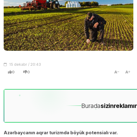
15 dekabr / 20:43
0
0
A
A
Burada
sizin
reklamın
Azərbaycanın aqrar turizmdə böyük potensialı var.