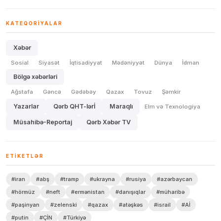
KATEQORIYALAR
Xəbər
Sosial
Siyasət
İqtisadiyyat
Mədəniyyət
Dünya
İdman
Bölgə xəbərləri
Ağstafa
Gəncə
Gədəbəy
Qazax
Tovuz
Şəmkir
Yazarlar
Qərb QHT-lərİ
Maraqlı
Elm və Texnologiya
Müsahibə-Reportaj
Qərb Xəbər TV
ETIKETLƏR
#iran
#abş
#tramp
#ukrayna
#rusiya
#azərbaycan
#hörmüz
#neft
#ermənistan
#danışıqlar
#müharibə
#paşinyan
#zelenski
#qazax
#atəşkəs
#israil
#Aİ
#putin
#ÇİN
#Türkiyə