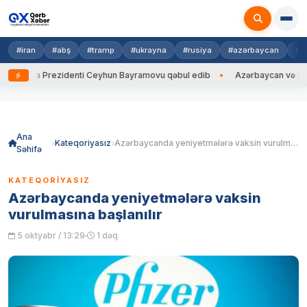
#iran
#abş
#tramp
#ukrayna
#rusiya
#azərbaycan
#h
krayna Prezidenti Ceyhun Bayramovu qəbul edib
Azərbaycan və Ukrayna
Skip
to
content
Ana
Kateqoriyasız
Azərbaycanda yeniyetmələrə vaksin vurulmasına başlanılır
Səhifə
KATEQORIYASIZ
Azərbaycanda yeniyetmələrə vaksin
vurulmasına başlanılır
5 oktyabr / 13:29
1 dəq