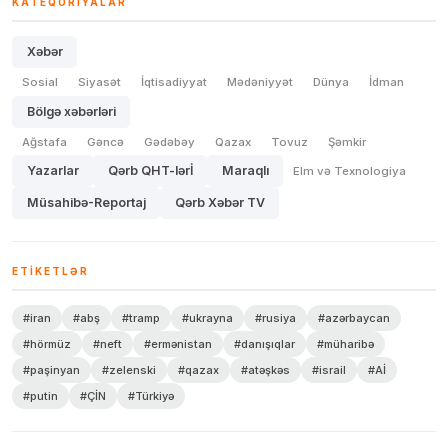
KATEQORIYALAR
Xəbər
Sosial
Siyasət
İqtisadiyyat
Mədəniyyət
Dünya
İdman
Bölgə xəbərləri
Ağstafa
Gəncə
Gədəbəy
Qazax
Tovuz
Şəmkir
Yazarlar
Qərb QHT-lərİ
Maraqlı
Elm və Texnologiya
Müsahibə-Reportaj
Qərb Xəbər TV
ETIKETLƏR
#iran
#abş
#tramp
#ukrayna
#rusiya
#azərbaycan
#hörmüz
#neft
#ermənistan
#danışıqlar
#müharibə
#paşinyan
#zelenski
#qazax
#atəşkəs
#israil
#Aİ
#putin
#ÇİN
#Türkiyə