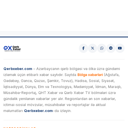
Qerbxeber.com
– Azərbaycanın qərb bölgəsi və ölkə üzrə gündəmi
izləmək üçün etibarlı xəbər saytıdır. Saytda
Bölgə xəbərləri
(Ağstafa,
Gədəbəy, Gəncə, Qazax, Şəmkir, Tovuz), Hadisə, Sosial, Siyasət,
İqtisadiyyat, Dünya, Elm və Texnologiya, Mədəniyyət, İdman, Maraqlı,
Müsahibə-Reportaj, QHT Xəbər və Qərb Xəbər TV bölmələri üzrə
gündəlik yenilənən xəbərlər yer alır. Regionlardan ən son xəbərlər,
ictimai-sosial mövzular, müsahibələr və reportajlar ilə aktual
məlumatları
Qerbxeber.com
-da izləyin.