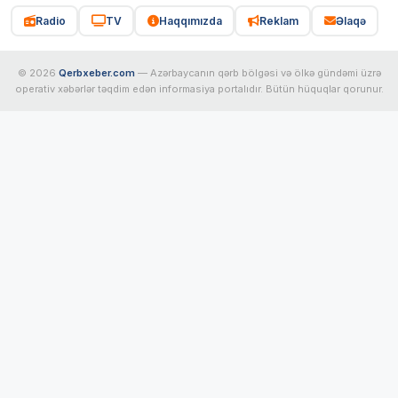
Radio
TV
Haqqımızda
Reklam
Əlaqə
© 2026
Qerbxeber.com
— Azərbaycanın qərb bölgəsi və ölkə gündəmi üzrə
operativ xəbərlər təqdim edən informasiya portalıdır. Bütün hüquqlar qorunur.