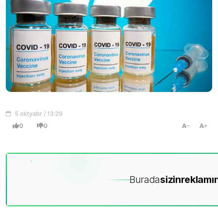
5 oktyabr / 13:29
0
0
A
A
Burada
sizin
reklamın