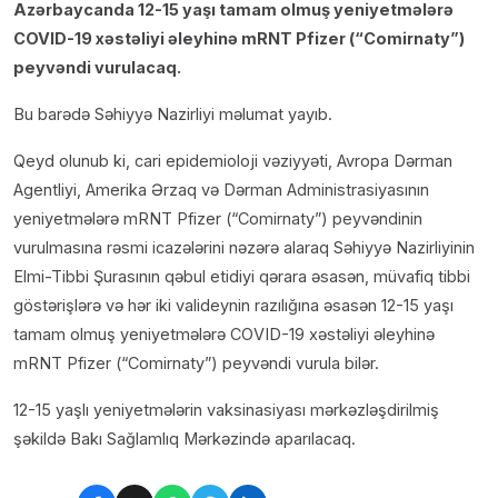
Azərbaycanda 12-15 yaşı tamam olmuş yeniyetmələrə
COVID-19 xəstəliyi əleyhinə mRNT Pfizer (“Comirnaty”)
peyvəndi vurulacaq.
Bu barədə Səhiyyə Nazirliyi məlumat yayıb.
Qeyd olunub ki, cari epidemioloji vəziyyəti, Avropa Dərman
Agentliyi, Amerika Ərzaq və Dərman Administrasiyasının
yeniyetmələrə mRNT Pfizer (“Comirnaty”) peyvəndinin
vurulmasına rəsmi icazələrini nəzərə alaraq Səhiyyə Nazirliyinin
Elmi-Tibbi Şurasının qəbul etidiyi qərara əsasən, müvafiq tibbi
göstərişlərə və hər iki valideynin razılığına əsasən 12-15 yaşı
tamam olmuş yeniyetmələrə COVID-19 xəstəliyi əleyhinə
mRNT Pfizer (“Comirnaty”) peyvəndi vurula bilər.
12-15 yaşlı yeniyetmələrin vaksinasiyası mərkəzləşdirilmiş
şəkildə Bakı Sağlamlıq Mərkəzində aparılacaq.