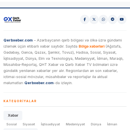
Qerbxeber.com
– Azərbaycanın qərb bölgəsi və ölkə üzrə gündəmi
izləmək üçün etibarlı xəbər saytıdır. Saytda
Bölgə xəbərləri
(Ağstafa,
Gədəbəy, Gəncə, Qazax, Şəmkir, Tovuz), Hadisə, Sosial, Siyasət,
İqtisadiyyat, Dünya, Elm və Texnologiya, Mədəniyyət, İdman, Maraqlı,
Müsahibə-Reportaj, QHT Xəbər və Qərb Xəbər TV bölmələri üzrə
gündəlik yenilənən xəbərlər yer alır. Regionlardan ən son xəbərlər,
ictimai-sosial mövzular, müsahibələr və reportajlar ilə aktual
məlumatları
Qerbxeber.com
-da izləyin.
KATEQORIYALAR
Xəbər
Sosial
Siyasət
İqtisadiyyat
Mədəniyyət
Dünya
İdman