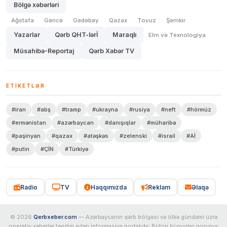
Bölgə xəbərləri
Ağstafa
Gəncə
Gədəbəy
Qazax
Tovuz
Şəmkir
Yazarlar
Qərb QHT-lərİ
Maraqlı
Elm və Texnologiya
Müsahibə-Reportaj
Qərb Xəbər TV
ETIKETLƏR
#iran
#abş
#tramp
#ukrayna
#rusiya
#neft
#hörmüz
#ermənistan
#azərbaycan
#danışıqlar
#müharibə
#paşinyan
#qazax
#atəşkəs
#zelenski
#israil
#Aİ
#putin
#ÇİN
#Türkiyə
Radio
TV
Haqqımızda
Reklam
Əlaqə
© 2026
Qerbxeber.com
— Azərbaycanın qərb bölgəsi və ölkə gündəmi üzrə
operativ xəbərlər təqdim edən informasiya portalıdır. Bütün hüquqlar qorunur.