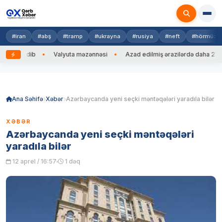
#iran
#abş
#tramp
#ukrayna
#rusiya
#neft
#hörmüz
əng edib
Valyuta məzənnəsi
Azad edilmiş ərazilərdə daha 212 min
Skip
to
content
Ana Səhifə
Xəbər
Azərbaycanda yeni seçki məntəqələri yaradıla bilər
XƏBƏR
Azərbaycanda yeni seçki məntəqələri
yaradıla bilər
12 aprel / 16:57
1 dəq