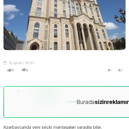
12 aprel / 16:57
0
0
A
A
Burada
sizin
reklamın
Azərbaycanda yeni seçki məntəqələri yaradıla bilər.