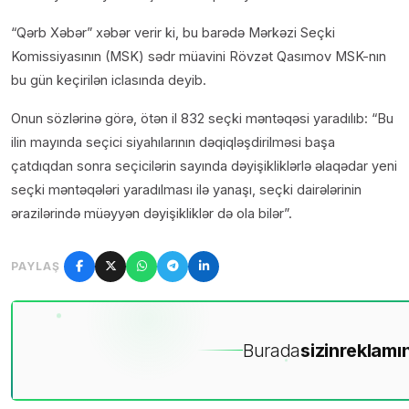
“Qərb Xəbər” xəbər verir ki, bu barədə Mərkəzi Seçki
Komissiyasının (MSK) sədr müavini Rövzət Qasımov MSK-nın
bu gün keçirilən iclasında deyib.
Onun sözlərinə görə, ötən il 832 seçki məntəqəsi yaradılıb: “Bu
ilin mayında seçici siyahılarının dəqiqləşdirilməsi başa
çatdıqdan sonra seçicilərin sayında dəyişikliklərlə əlaqədar yeni
seçki məntəqələri yaradılması ilə yanaşı, seçki dairələrinin
ərazilərində müəyyən dəyişikliklər də ola bilər”.
PAYLAŞ
Burada
sizin
reklamın